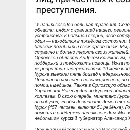
"
У наших соседей большая трагедия. Сегод
области, рядом с границей нашего регион
устройства. К большой скорби, двое сотр
один — находится в тяжёлом состоянии. 
близким погибших и всем орловчанам. Мы, 
страшно и больно терять своих жителей. 
Орловской области Андреем Клычковым, ч
поддержки и предложить помощь. Из-за п
мероприятий задерживаются 10 железнод
Курска выехали пять бригад Федерально
Пострадавших среди пассажиров нет, но 
помощь медиков. Также в Орловскую обла
Управления Росгвардии по Курской област
коллегам. В свою очередь, минтранс Курс
автобусов, чтобы доставить домой тех п
Курск (457 человек, включая 51 ребёнка).
помощь и поддержку нашим соседям. Мы в
небольшим курский губернатор Александр 
Официальный телеграм-канал Московской 