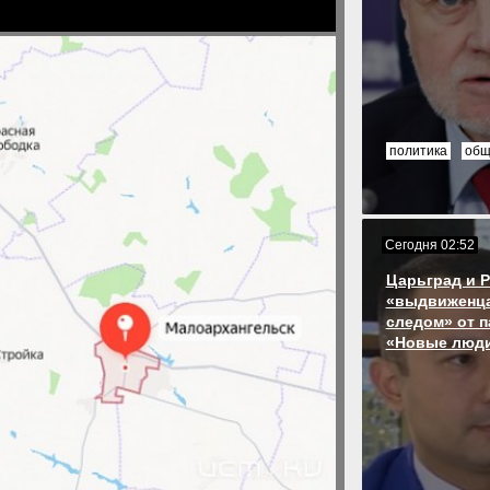
политика
общ
Сегодня 02:52
Царьград и 
«выдвиженца
следом» от п
«Новые люд