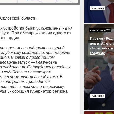
политика
Орловской области.
 устройства были установлены на ж/
7 августа 2026
 друга. При обезвреживании одного из
осгвардии.
Партия «Род
иск в ВС о с
роверке железнодорожных путей
«Яблока» с 
 глубокому сожалению, при подрыве
Госдуму
ранен. В связи с проведением
лоархангельск — Глазуновка
о следования. Сотрудники поездных
и содействие пассажирам.
мест проживания автобусами. В
д контролем, проводится
риятий, в том числе по розыску
ния
", - сообщил губернатор региона
политика