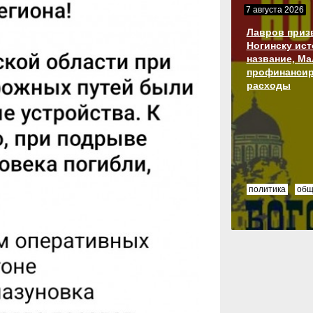
7 августа 2026
Лавров приз
Ногинску ис
название, М
профинансир
расходы
политика
общ