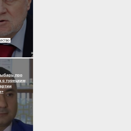
ество
Рыбарь про
 с турецким
артии
и»