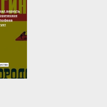
вал вернуть
торическое
алофеев
ует
ество