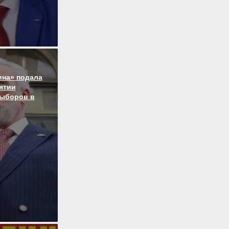
ина» подала
нятии
выборов в