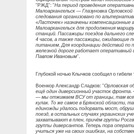
"РЖД": "
На период проведения оперативн
Малоархангельск — Глазуновка Орловской
следования организовано по альтернатив
«Ласточек» назначены компенсационные а
Малоархангельск для продолжения маршру
станций. Пассажиры поездов дальнего сле
4 часов, а также пассажиры, ожидающие п
питанием. Для координации действий по п
железной дороге работает оперативный 
Павлом Ивановым
".
Глубокой ночью Клычков сообщил о гибели 
Военкор Александр Сладков: "
Орловская о
ещё один диверсионный участок фронта.
— мы отжимаем ВСУ от границы, там все 
кулак. То же самое в Брянской области, 
единожды удалось подорвать мост, обруш
поезд, в остальных случаях украинских у
захватывают в плен, причём группы Росг
группы диверсантов. Теперь пора операт
учиться уже на своих ошибках, на собств