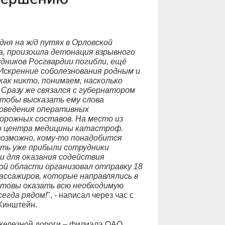
ня на ж/д путях в Орловской
а, произошла детонация взрывного
удников Росгвардии погибли, ещё
Искренние соболезнования родным и
как никто, понимаем, насколько
Сразу же связался с губернатором
тобы высказать ему слова
роведения оперативных
орожных составов. На место из
го центра медицины катастроф.
возможно, кому-то понадобится
сть уже прибыли сотрудники
и для оказания содействия
кой области организовал отправку 18
ассажиров, которые направлялись в
 Готовы оказать всю необходимую
сегда рядом!
", - написал через час с
Хинштейн.
железной дороги – филиала ОАО