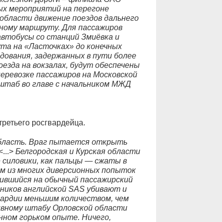
ых мероприятий на перегоне
 области движение поездов дальнего
ному маршруту. Для пассажиров
втобусы со станций Змиёвка и
та на «Ласточках» до конечных
дования, задержанных в пути более
оезда на вокзалах, будут обеспечены
еревозке пассажиров на Московской
штаб во главе с начальником МЖД
третьего росгвардейца.
бласть. Враг пытается открыть
<...>
Белгородская и Курская области
силовики, как пальцы — сжаты в
там из многих диверсионных попыток
ившийся на обычный пассажирский
чеников английской SAS убивают и
вардии меньшим количеством, чем
ивному штабу Орловской области
енном горьком опыте. Ничего,