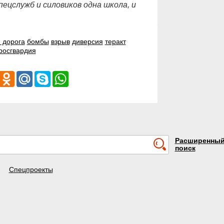
ецслужб и силовиков одна школа, и
 дорога
бомбы
взрыв
диверсия
теракт
росгвардия
iber
Odnoklassniki
Mail.Ru
Skype
WhatsApp
Расширенны
поиск
Спецпроекты