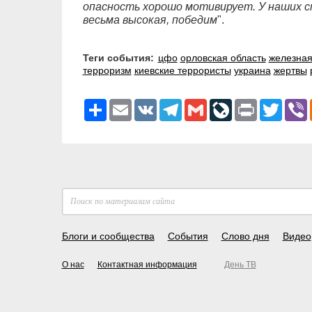
опасность хорошо мотивирует. У наших сп
весьма высокая, победим
".
Теги события:
цфо
орловская область
железная
терроризм
киевские террористы
украина
жертвы
Ресурс
Email
VK
Telegram
Gmail
LiveJournal
Print
Twitter
V
Блоги и сообщества
События
Слово дня
Видео
О нас
Контактная информация
День ТВ