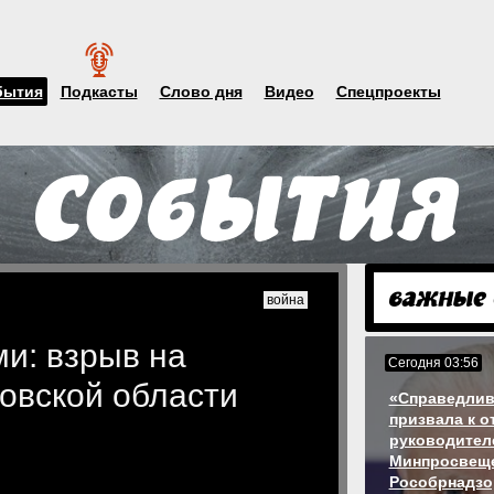
бытия
Подкасты
Слово дня
Видео
Спецпроекты
война
и: взрыв на
Сегодня 03:56
овской области
«Справедлив
призвала к о
руководител
Минпросвеще
Рособрнадзо