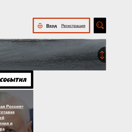
Вход
Регистрация
Расширенный
поиск
ая Россия»
тставке
ей
ния и
ра