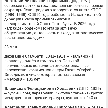
Анатолий Николаевич Герасимов
(род. 1931) –
советский партийно-государственный деятель, первый
секретарь Ленинградского городского комитета КПСС
(1986–1989). С 1991 года работает в Исполнительной
дирекции Союза промышленников и
предпринимателей Санкт-Петербурга. В 2026 году
награжден орденом Почёта за активную
общественную деятельность и вклад в патриотическое
воспитание молодёжи.
28 мая
Джованни Сгамбати
(1841–1914) – итальянский
пианист, дирижёр и композитор. Большой
популярностью пользуются его фортепианные
переложения фрагментов оперы Глюка «Орфей и
Эвридика», в числе которых так называемая
«Мелодия». 185 лет.
Владислав Фелицианович Ходасевич
(1886–1939)
– русский поэт, переводчик. Выступал также как критик,
мемуарист и историк литературы, пушкинист. 140 лет.
Александр Владимирович Григорьев
(1891–1961) –