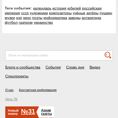
Теги события:
календарь
история
юбилей
российская
империя
ссср
художники
композиторы
учёные
актёры
пушкин
музеи
нэп
кино
поэты
информатика
заводы
антарктида
футбол
газпром
украинство
Блоги и сообщества
События
Слово дня
Видео
Спецпроекты
О нас
Контактная информация
День ТВ
№31
Архив
Новый
номер
газеты