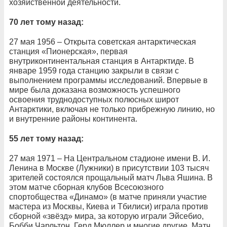
хозяйственной деятельности.
70 лет тому назад:
27 мая 1956 – Открыта советская антарктическая
станция «Пионерская», первая
внутриконтинентальная станция в Антарктиде. В
январе 1959 года станцию закрыли в связи с
выполнением программы исследований. Впервые в
мире была доказана возможность успешного
освоения труднодоступных полюсных широт
Антарктики, включая не только прибрежную линию, но
и внутренние районы континента.
55 лет тому назад:
27 мая 1971 – На Центральном стадионе имени В. И.
Ленина в Москве (Лужники) в присутствии 103 тысяч
зрителей состоялся прощальный матч Льва Яшина. В
этом матче сборная клубов Всесоюзного
спортобщества «Динамо» (в матче приняли участие
мастера из Москвы, Киева и Тбилиси) играла против
сборной «звёзд» мира, за которую играли Эйсебио,
Бобби Чарльтон, Герд Мюллер и многие другие. Матч