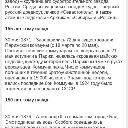
завод) – крупнейшего судостроительного завода
России. Среди выпущенных заводом судов – первый
русский дредноут, линкор «Севастополь», а также
атомные ледоколы «Арктика», «Сибирь» и «Россия».
155 лет тому назад:
30 мая 1871 – Завершились 72 дня существования
Парижской коммуны (с 18 марта по 28 мая).
Противостоявшие коммунарам т.н. «версальцы», 21
мая вступили в Париж, началась «кровавая майская
неделя», к исходу которой весь Париж был уже в руках
версальцев. Коммуна пала. Число коммунаров,
погибших в течение братоубийственной недели,
оценивают в 15 000 человек. Знамя, под которым
велись последние бои Коммуны, в 1924 году было
торжественно передано в СССР.
150 лет тому назад:
30 мая 1876 – Александр II в германском городе Бад-
Эмс подписал выводы Особого совещания, в
историографии называемые «Эмским указом».