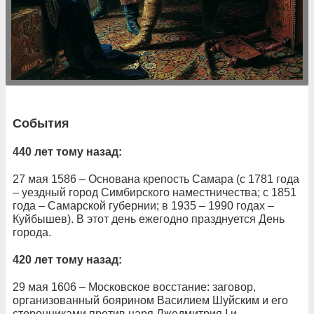
События
440 лет тому назад:
27 мая 1586 – Основана крепость Самара (с 1781 года
– уездный город Симбирского наместничества; с 1851
года – Самарской губернии; в 1935 – 1990 годах –
Куйбышев). В этот день ежегодно празднуется День
города.
420 лет тому назад:
29 мая 1606 – Московское восстание: заговор,
организованный боярином Василием Шуйским и его
сторонниками против царя Лжедмитрия I и