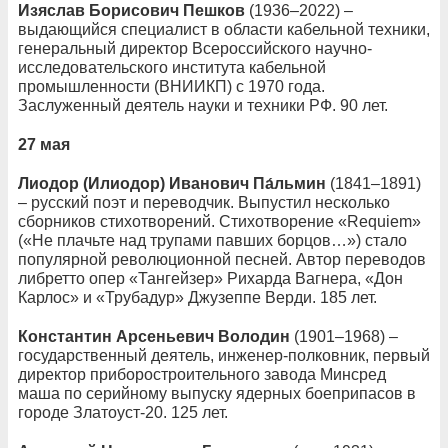
Изяслав Борисович Пешков
(1936–2022) –
выдающийся специалист в области кабельной техники,
генеральный директор Всероссийского научно-
исследовательского института кабельной
промышленности (ВНИИКП) с 1970 года.
Заслуженный деятель науки и техники РФ. 90 лет.
27 мая
Лиодор (Илиодор) Иванович Па́льмин
(1841–1891)
– русский поэт и переводчик. Выпустил несколько
сборников стихотворений. Стихотворение «Requiem»
(«Не плачьте над трупами павших борцов…») стало
популярной революционной песней. Автор переводов
либретто опер «Тангейзер» Рихарда Вагнера, «Дон
Карлос» и «Трубадур» Джузеппе Верди. 185 лет.
Константин Арсеньевич Володин
(1901–1968) –
государственный деятель, инженер-полковник, первый
директор приборостроительного завода Минсред
маша по серийному выпуску ядерных боеприпасов в
городе Златоуст-20. 125 лет.