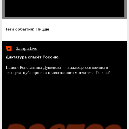
Теги события:
Ницше
Завтра.Live
Диктатура спасёт Россию
Памяти Константина Душенова — выдающегося военного
эксперта, публициста и православного мыслителя. Главный
редактор канала «День» Андрей Фефелов и шеф-редактор сайта
«Завтра.ру» Андрей Смирнов осмысляют его сложную биографию,
идеологическую трансформацию и то, как его радикальные идеи
прошлого стали созвучны современному государственному курсу
России.