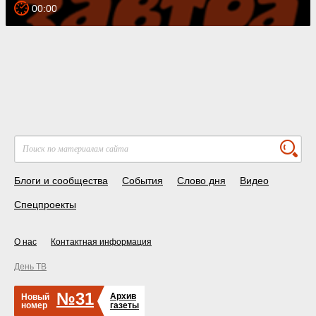
00:00
Блоги и сообщества
События
Слово дня
Видео
Спецпроекты
О нас
Контактная информация
День ТВ
№31
Архив
Новый
номер
газеты