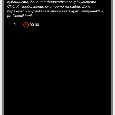
публициста, доцента философского факультета
СПбГУ. Продолжение смотрите на сайте День:
https://dentv.ru/playlist/alexandr-sekatskiy-izbrannye-lektsii-
po-filosofii.html
0
00:00