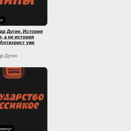
ут
др Дугин. История
, а не история
 Антихрист уже
р Дугин
 минут