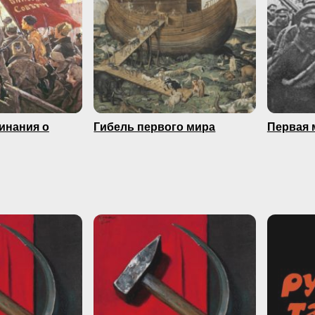
минания о
Гибель первого мира
Первая 