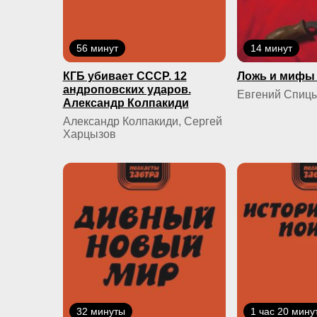
56 минут
14 минут
КГБ yбивaeт СССР. 12
Ложь и мифы 
андроповских ударов.
Евгений Спиц
Александр Колпакиди
Александр Колпакиди, Сергей
Харцызов
32 минуты
1 час 20 мину