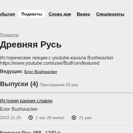
обытия
Подкасты
Слово дня
Видео
Спецпроекты
Подкасты
Древняя Русь
Исторические лекции с youtube-канала Bushwacker
https://www.youtube.com/user/ButKorn/featured
Ведущие:
Блог Bushwacker
Выпуски (4)
Прослушали 43 раз
История ранних славян
Блог Bushwacker
2022.11.25
1 час 20 минут
21 раз
Киевская Русь 988 - 1240 гг.