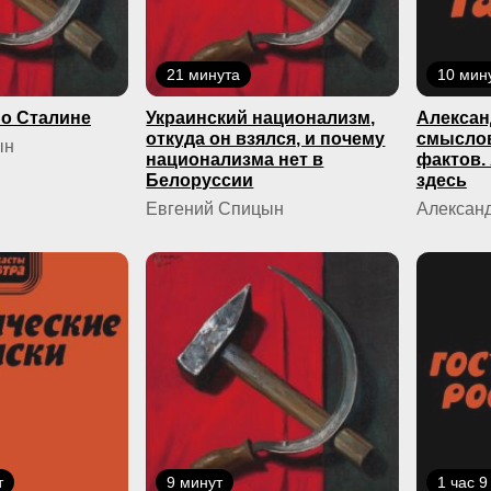
21 минута
10 мин
о Сталине
Украинский национализм,
Алексан
откуда он взялся, и почему
смыслов
ын
национализма нет в
фактов.
Белоруссии
здесь
Евгений Спицын
Александ
т
9 минут
1 час 9