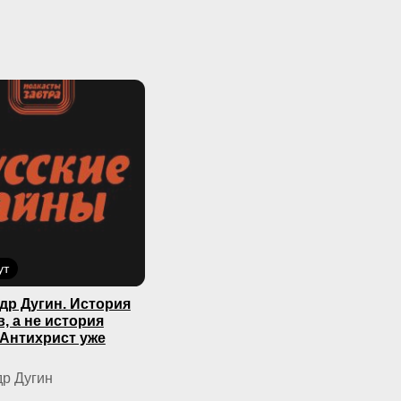
ут
др Дугин. История
, а не история
 Антихрист уже
р Дугин