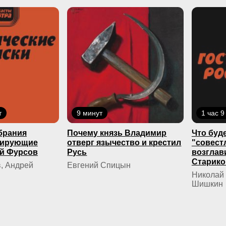
т
9 минут
1 час 9
брания
Почему князь Владимир
Что буде
кирующие
отверг язычество и крестил
"совест
й Фурсов
Русь
возглав
Старико
, Андрей
Евгений Спицын
Николай 
Шишкин