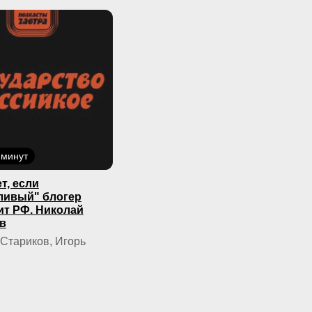
 минут
т, если
ливый" блогер
ит РФ. Николай
в
Стариков, Игорь