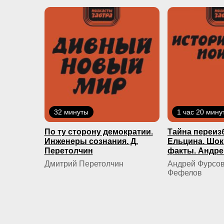
32 минуты
1 час 20 мину
По ту сторону демократии.
Тайна переиз
Инженеры сознания. Д.
Ельцина. Шо
Перетолчин
факты. Андре
Дмитрий Перетолчин
Андрей Фурсов
Фефелов