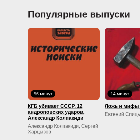
Популярные выпуски
56 минут
14 минут
КГБ yбивaeт СССР. 12
Ложь и мифы 
андроповских ударов.
Евгений Спиц
Александр Колпакиди
Александр Колпакиди, Сергей
Харцызов