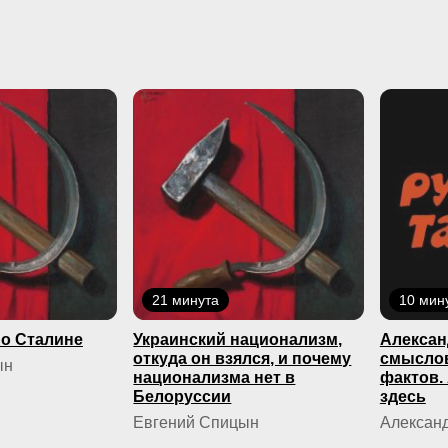
21 минута
10 мин
о Сталине
Украинский национализм,
Алексан
откуда он взялся, и почему
смыслов
ын
национализма нет в
фактов.
Белоруссии
здесь
Евгений Спицын
Александ