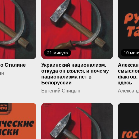
21 минута
10 мин
о Сталине
Украинский национализм,
Алексан
откуда он взялся, и почему
смыслов
ын
национализма нет в
фактов.
Белоруссии
здесь
Евгений Спицын
Александ