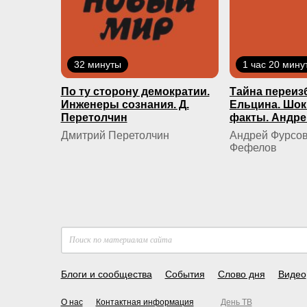
32 минуты
1 час 20 мину
По ту сторону демократии.
Тайна переиз
Инженеры сознания. Д.
Ельцина. Шо
Перетолчин
факты. Андре
Дмитрий Перетолчин
Андрей Фурсов
Фефелов
Блоги и сообщества
События
Слово дня
Видео
О нас
Контактная информация
День ТВ