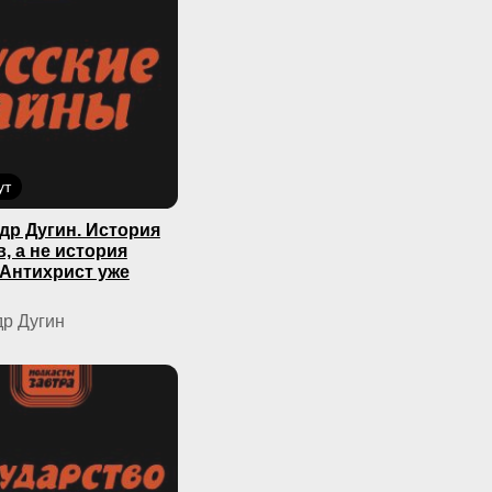
ут
др Дугин. История
, а не история
 Антихрист уже
р Дугин