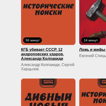
56 минут
14 минут
КГБ yбивaeт СССР. 12
Ложь и мифы 
андроповских ударов.
Евгений Спиц
Александр Колпакиди
Александр Колпакиди, Сергей
Харцызов