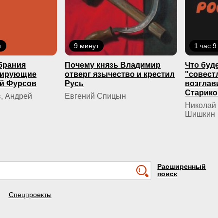
т
9 минут
1 час 9
брания
Почему князь Владимир
Что буде
кирующие
отверг язычество и крестил
"совест
й Фурсов
Русь
возглав
Старико
, Андрей
Евгений Спицын
Николай 
Шишкин
Расширенный
поиск
Спецпроекты