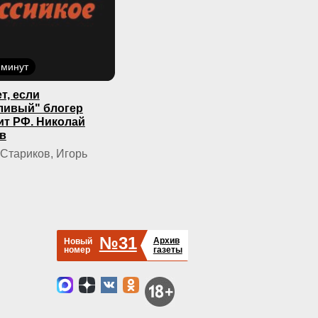
 минут
т, если
ливый" блогер
ит РФ. Николай
в
Стариков, Игорь
№31
Архив
Новый
номер
газеты