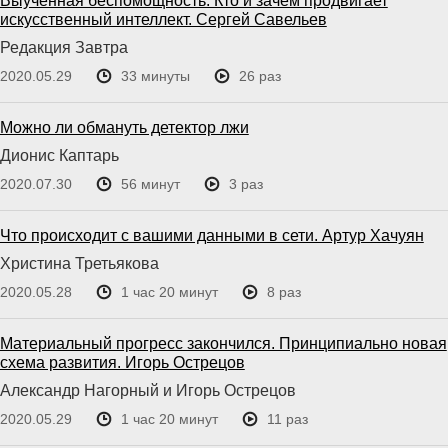
Выученная беспомощность. Кто и зачем продвигает
искусственный интеллект. Сергей Савельев
Редакция Завтра
2020.05.29
33 минуты
26 раз
Можно ли обмануть детектор лжи
Дионис Каптарь
2020.07.30
56 минут
3 раз
Что происходит с вашими данными в сети. Артур Хачуян
Христина Третьякова
2020.05.28
1 час 20 минут
8 раз
Материальный прогресс закончился. Принципиально новая
схема развития. Игорь Острецов
Александр Нагорный и Игорь Острецов
2020.05.29
1 час 20 минут
11 раз