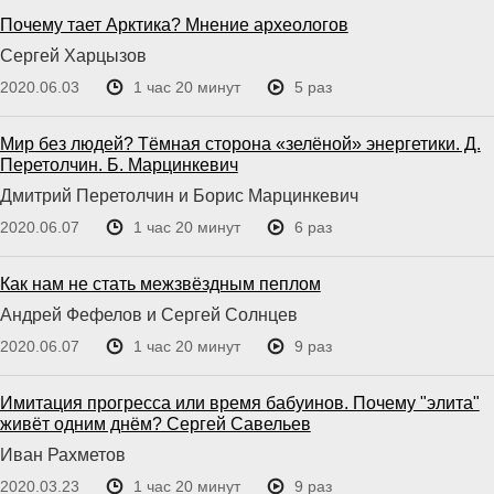
Почему тает Арктика? Мнение археологов
Сергей Харцызов
2020.06.03
1 час 20 минут
5 раз
Мир без людей? Тёмная сторона «зелёной» энергетики. Д.
Перетолчин. Б. Марцинкевич
Дмитрий Перетолчин и Борис Марцинкевич
2020.06.07
1 час 20 минут
6 раз
Как нам не стать межзвёздным пеплом
Андрей Фефелов и Сергей Солнцев
2020.06.07
1 час 20 минут
9 раз
Имитация прогресса или время бабуинов. Почему "элита"
живёт одним днём? Сергей Савельев
Иван Рахметов
2020.03.23
1 час 20 минут
9 раз