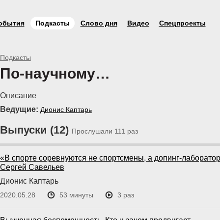
обытия
Подкасты
Слово дня
Видео
Спецпроекты
Подкасты
По-научному…
Описание
Ведущие:
Дионис Каптарь
Выпуски (12)
Прослушали 111 раз
«В спорте соревнуются не спортсмены, а допинг-лаборатор
Сергей Савельев
Дионис Каптарь
2020.05.28
53 минуты
3 раз