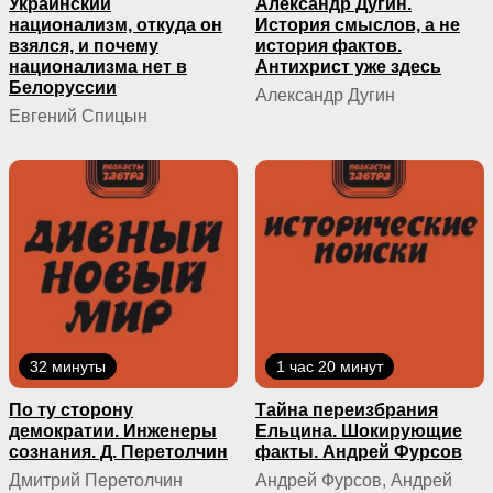
Украинский
Александр Дугин.
национализм, откуда он
История смыслов, а не
взялся, и почему
история фактов.
национализма нет в
Антихрист уже здесь
Белоруссии
Александр Дугин
Евгений Спицын
32 минуты
1 час 20 минут
По ту сторону
Тайна переизбрания
демократии. Инженеры
Ельцина. Шокирующие
сознания. Д. Перетолчин
факты. Андрей Фурсов
Дмитрий Перетолчин
Андрей Фурсов, Андрей