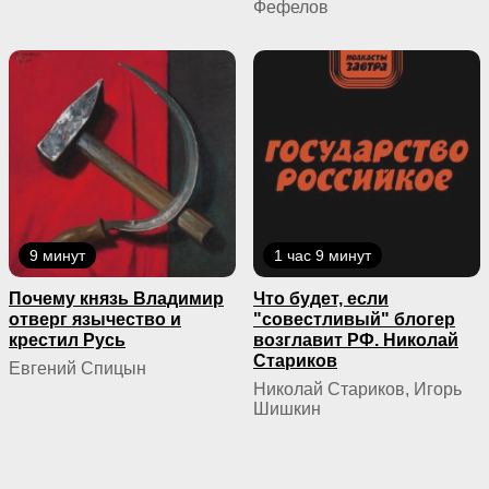
Фефелов
9 минут
1 час 9 минут
Почему князь Владимир
Что будет, если
отверг язычество и
"совестливый" блогер
крестил Русь
возглавит РФ. Николай
Стариков
Евгений Спицын
Николай Стариков, Игорь
Шишкин