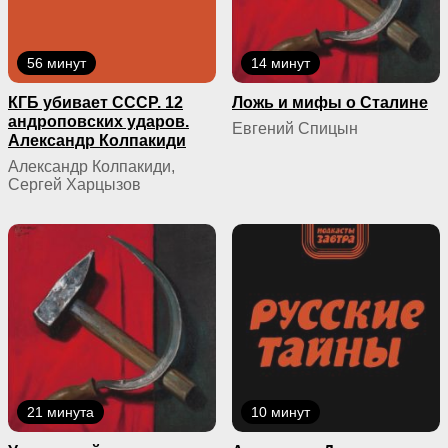
56 минут
14 минут
КГБ yбивaeт СССР. 12
Ложь и мифы о Сталине
андроповских ударов.
Евгений Спицын
Александр Колпакиди
Александр Колпакиди,
Сергей Харцызов
21 минута
10 минут