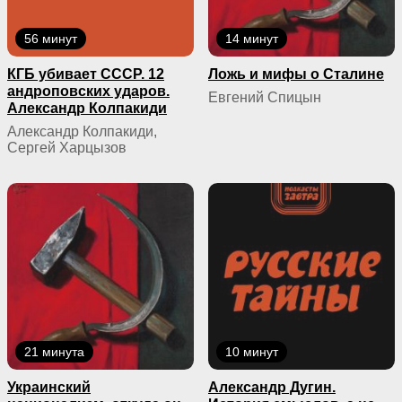
56 минут
14 минут
КГБ yбивaeт СССР. 12
Ложь и мифы о Сталине
андроповских ударов.
Евгений Спицын
Александр Колпакиди
Александр Колпакиди,
Сергей Харцызов
21 минута
10 минут
Украинский
Александр Дугин.