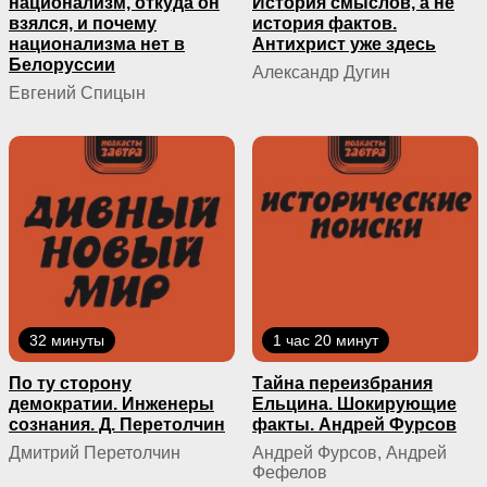
национализм, откуда он
История смыслов, а не
взялся, и почему
история фактов.
национализма нет в
Антихрист уже здесь
Белоруссии
Александр Дугин
Евгений Спицын
32 минуты
1 час 20 минут
По ту сторону
Тайна переизбрания
демократии. Инженеры
Ельцина. Шокирующие
сознания. Д. Перетолчин
факты. Андрей Фурсов
Дмитрий Перетолчин
Андрей Фурсов, Андрей
Фефелов