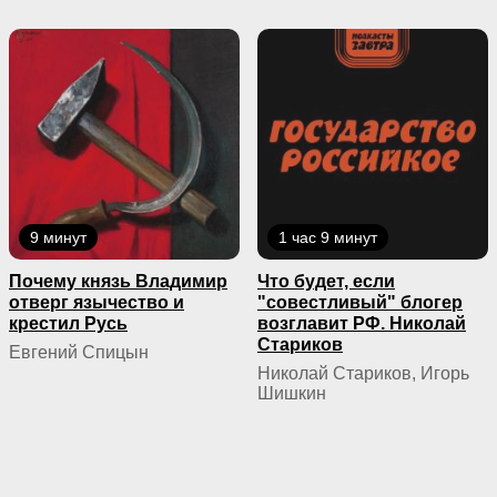
9 минут
1 час 9 минут
Почему князь Владимир
Что будет, если
отверг язычество и
"совестливый" блогер
крестил Русь
возглавит РФ. Николай
Стариков
Евгений Спицын
Николай Стариков, Игорь
Шишкин