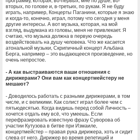
программу, которая, во-первых, мне по душе, во-
вторых, по голове и, в-третьих, по рукам. Я не буду
играть, например, Концерты Паганини, которые я знаю
и когда-то, конечно, играл, потому что сегодня у меня
другие интересы. А вот музыка, которая, на мой
взгляд, выдумана из головы, меня не привлекает. Я
считаю, что музыка должна в первую очередь
воздействовать на душу человека. Что же касается
атональной музыки, Скрипичный концерт Альбана
Берга, например – это выдающееся произведение, но
очень непростое.
- А как выстраиваются ваши отношения с
дирижерами? Они вам как концертмейстеру не
мешают?
- Доводилось работать с разными дирижерами, в том
числе, и с великими. Как солист играл более чем с
пятьюдесятью. Когда видишь перед собой Личность –
хочется отдать ему всё, что умеешь. Если
перефразировать известную фразу Суворова об
участии Кутузова в битве при Измаиле,
концертмейстер – правая рука дирижера, хоть и сидит
слева от него. Дирижер во время репетиций и