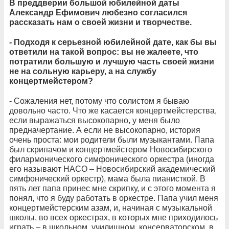
В преддверии большой юбилейной даты
Александр Ефимович любезно согласился
рассказать нам о своей жизни и творчестве.
- Подходя к серьезной юбилейной дате, как бы вы
ответили на такой вопрос: вы не жалеете, что
потратили большую и лучшую часть своей жизни
не на сольную карьеру, а на службу
концертмейстером?
- Сожаления нет, потому что солистом я бываю
довольно часто. Что же касается концертмейстерства,
если выражаться высокопарно, у меня было
предначертание. А если не высокопарно, история
очень проста: мои родители были музыкантами. Папа
был скрипачом и концертмейстером Новосибирского
филармонического симфонического оркестра (иногда
его называют НАСО – Новосибирский академический
симфонический оркестр), мама была пианисткой. В
пять лет папа принес мне скрипку, и с этого момента я
понял, что я буду работать в оркестре. Папа учил меня
концертмейстерским азам, и, начиная с музыкальной
школы, во всех оркестрах, в которых мне приходилось
играть – в школьном, училищном, консерваторском, в