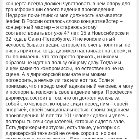
концерта всегда должен чувствовать в нем опору для
трансформации своего видения произведения.
Недаром по-английски моя должность называется
leader. В России осталось слово концертмейстер –
концертный мастер – я стараюсь этому
соответствовать вот уже 47 лет: 15 в Новосибирске и
32 года в Санкт-Петербурге. Я не конфликтный
человек, бывают вещи, которые не очень понятны, не
очень приятны: когда дирижер настаивает на своем, и
ты понимаешь, что это просто прихоть, и никоим
образом не идет на пользу общему делу. Тогда мы
ищем какие-то компромиссы, но естественно не на
сцене. А в дирижерской комнате мы можем
поговорить, а нельзя ли так или вот так. Если я
понимаю, что передо мной адекватный человек, я могу
и поспорить, изложить свое видение мира. Профессия
дирижера состоит в том, что он должен увлечь за
собой сто человек, которые сидят перед ним – своей
энергией, своей эмоциональностью, своим видением
произведения. И вот эти 101 человек должны увлечь
полторы тысячи слушателей, которые сидят в зале.
Есть дирижеры-виртуозы, есть такие, у которых с
дирижерской техникой не очень хорошо, но они