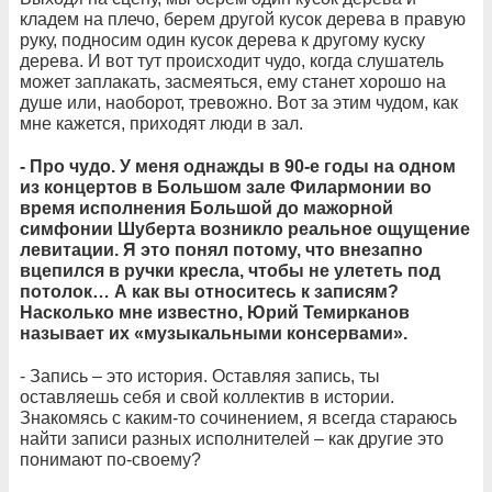
кладем на плечо, берем другой кусок дерева в правую
руку, подносим один кусок дерева к другому куску
дерева. И вот тут происходит чудо, когда слушатель
может заплакать, засмеяться, ему станет хорошо на
душе или, наоборот, тревожно. Вот за этим чудом, как
мне кажется, приходят люди в зал.
- Про чудо. У меня однажды в 90-е годы на одном
из концертов в Большом зале Филармонии во
время исполнения Большой до мажорной
симфонии Шуберта возникло реальное ощущение
левитации. Я это понял потому, что внезапно
вцепился в ручки кресла, чтобы не улететь под
потолок… А как вы относитесь к записям?
Насколько мне известно, Юрий Темирканов
называет их «музыкальными консервами».
- Запись – это история. Оставляя запись, ты
оставляешь себя и свой коллектив в истории.
Знакомясь с каким-то сочинением, я всегда стараюсь
найти записи разных исполнителей – как другие это
понимают по-своему?