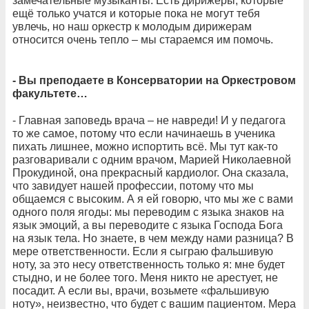
замечательные музыканты. Есть дирижеры, которые
ещё только учатся и которые пока не могут тебя
увлечь, но наш оркестр к молодым дирижерам
относится очень тепло – мы стараемся им помочь.
- Вы преподаете в Консерватории на Оркестровом
факультете…
- Главная заповедь врача – не навреди! И у педагога
то же самое, потому что если начинаешь в ученика
пихать лишнее, можно испортить всё. Мы тут как-то
разговаривали с одним врачом, Марией Николаевной
Прокудиной, она прекрасный кардиолог. Она сказала,
что завидует нашей профессии, потому что мы
общаемся с высоким. А я ей говорю, что мы же с вами
одного поля ягоды: мы переводим с языка знаков на
язык эмоций, а вы переводите с языка Господа Бога
на язык тела. Но знаете, в чем между нами разница? В
мере ответственности. Если я сыграю фальшивую
ноту, за это несу ответственность только я: мне будет
стыдно, и не более того. Меня никто не арестует, не
посадит. А если вы, врачи, возьмете «фальшивую
ноту», неизвестно, что будет с вашим пациентом. Мера