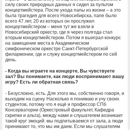
силу своих природных данных я сидел за пультом
концертмейстера. После ухода папы из жизни – а это
была трагедия для всего Новосибирска, папе было
всего 47 лет, 20 из которых он прослужил
концертмейстером – меня тут же взяли в
Новосибирский оркестр, где я через полгода стал
вторым концертмейстером. Потом я выиграл конкурс
на замещение места в Академическом
симфоническом оркестре Санкт-Петербургской
филармонии, где и служу концертмейстером по сей
день.
- Когда вы играете на концерте, Вы чувствуете
зал? Вы понимаете, как люди воспринимают вашу
игру? Есть ли обратная связь?
- Безусловно, есть. Для этого мы, собственно говоря, и
выходим на сцену. Насколько я понимаю и учу своих
студентов, потому что я ещё и профессор СПб
Консерватории (Оркестровый факультет, Кафедра
скрипки и альта), между нами и слушателем возникает
такой круг эмоций: мы подпитываемся от зала, а люди
принимают то, что мы им даем. Если мы слушателям