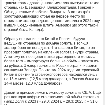
транзитерами драгоценного металла выступают такие
страны, как Швейцария, Великобритания, Гонконг и
Объединенные Арабские Эмираты. А вот из трёх
золотодобывающих стран на первое место по
стоимости экспорта драгоценного металла в 2024 году
вышли Соединённые Штаты Америки (до этого такой
страной была Канада).
Обращу внимание, что Китай и Россия, будучи
ведущими странами по добыче золота, в топ-10
экспортёров не попадают. Что касается Китая, то он
проводит политику накопления золота внутри страны.
А потому не поощряет вывоз драгоценного металла,
более того – импортирует большие объёмы золота из-
за рубежа. Экспорт золота из России ограничивается
санкциями Запада. По итогам 2024 года материковый
Китай в рейтинге стран-экспортёров находился лишь
на 13-м месте (12,5 млрд долларов), а Россия была на
14-м месте (12,3 млрд долларов).
Давайте присмотримся к экспорту золота из США. Ещё
раз повторю цифры: его стоимостной объём составил
(млрд долл.): 2023 г - 29,0; 2024 г. – 29,3; 2025 г. – 31,0.