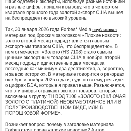
Наблюдатели и эксперты, используя разные источники
и разные цифры, пришли к выводу, что в четвертом
квартале прошлого года золотой экспорт США вышел
на беспрецедентно высокий уровень.
Так, 30 января 2026 года Forbes* Media
опубликовал
материал под броским заголовком «Плохие новости:
золото второй месяц подряд является главным
экспортным товаром США, что беспрецедентно». В
нем отмечается: «Золото (HS 7108) стало самым
ценным экспортным товаром США в ноябре, второй
месяц подряд и единственные два месяца за
последние как минимум два десятилетия, а, вероятно,
и за всю историю». В материале говорится о рекордах
октября и ноября 2025 года и, судя по всему, речь идёт
о цифрах БЭА, которые я привел выше. Разъясняется,
что эти цифры отражают экспорт товаров, которые
включены в группу ТН ВЭД 7108 «ЗОЛОТО (ВКЛЮЧАЯ
ЗОЛОТО С ПЛАТИНОЙ) НЕОБРАБОТАННОЕ ИЛИ В
ПОЛУПРОИЗВОДСТВЕННОМ ВИДЕ, ИЛИ В
ПОРОШКОВОЙ ФОРМЕ».
Возникает вопрос: почему в заголовке материала
Forbes стоят слова «плохие новости»? Автор