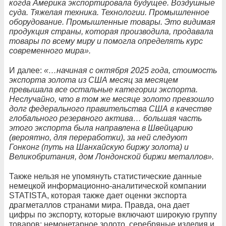
когда Америка экспортировала будущее. Воздушные
суда. Тяжелая техника. Технологии. Промышленное
оборудование. Промышленные товары. Это видимая
продукция страны, которая производила, продавала
товары по всему миру и помогла определять курс
современного мира».
И далее:
«…начиная с октября 2025 года, стоимость
экспорта золота из США месяц за месяцем
превышала все остальные категории экспорта.
Неслучайно, что в том же месяце золото превзошло
долг федерального правительства США в качестве
глобального резервного актива… большая часть
этого экспорта была направлена в Швейцарию
(вероятно, для переработки), за ней следуют
Гонконг (путь на Шанхайскую биржу золота) и
Великобритания, дом Лондонской биржи металлов».
Также нельзя не упомянуть статистические данные
немецкой информационно-аналитической компании
STATISTA, которая также дает оценки экспорта
драгметаллов странами мира. Правда, она дает
цифры по экспорту, которые включают широкую группу
товаров: немонетарное золото, серебряные изделия и