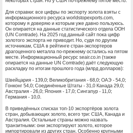
некоторых стран. Но у США по-прежнему пятое место.
Для справки: все цифры по экспорту золота взяты с
информационного ресурса worldstopexports.com,
которому я доверяю и которым уже давно пользуюсь.
Он опирается на данные статистического отдела ООН
(UN Comtrade). На 2025 год данный сайт пока цифр
золотого экспорта не приводит. Но, судя по другим
источникам, США в рейтинге стран-экспортеров
драгоценного металла по-прежнему остались на пятом
месте. Информационный ресурс seair.co.in (также
опирается на данные UN Comtrade) даёт следующую
раскладку по итогам прошлого года (млрд долларов):
Швейцария - 139,0; Великобритания - 68,0; ОАЭ - 54,0;
Гонконг 54,0; Соединённые Штаты - 31,0 Канада 29,0;
Австралия - 26,0; Япония - 17,0; Сингапур - 11,0;
Германия - 10,0.
В приведённых списках топ-10 экспортёров золота
стран, добывающих золото, всего три: США, Канада и
Австралия. Остальные страны можно назвать
транзитными: они экспортируют золото, которое
импортировали из других стран. Особенно крупными