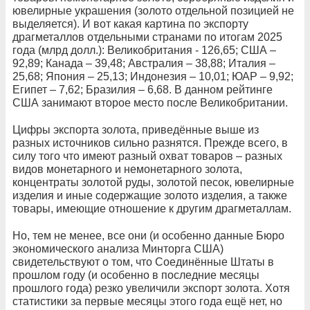
ювелирные украшения (золото отдельной позицией не
выделяется). И вот какая картина по экспорту
драгметаллов отдельными странами по итогам 2025
года (млрд долл.): Великобритания - 126,65; США –
92,89; Канада – 39,48; Австралия – 38,88; Италия –
25,68; Япония – 25,13; Индонезия – 10,01; ЮАР – 9,92;
Египет – 7,62; Бразилия – 6,68. В данном рейтинге
США занимают второе место после Великобритании.
Цифры экспорта золота, приведённые выше из
разных источников сильно разнятся. Прежде всего, в
силу того что имеют разный охват товаров – разных
видов монетарного и немонетарного золота,
концентраты золотой руды, золотой песок, ювелирные
изделия и иные содержащие золото изделия, а также
товары, имеющие отношение к другим драгметаллам.
Но, тем не менее, все они (и особенно данные Бюро
экономического анализа Минторга США)
свидетельствуют о том, что Соединённые Штаты в
прошлом году (и особенно в последние месяцы
прошлого года) резко увеличили экспорт золота. Хотя
статистики за первые месяцы этого года ещё нет, но