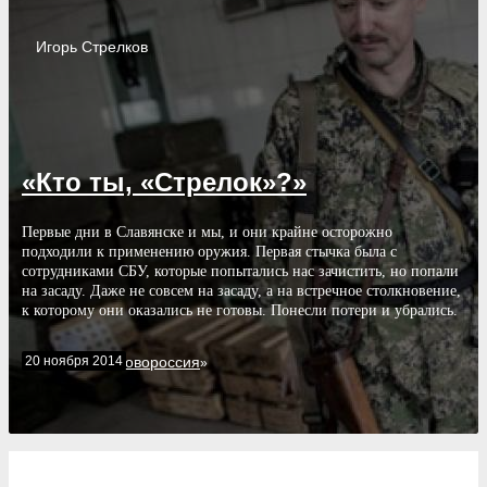
Игорь
Стрелков
«Кто ты, «Стрелок»?»
Первые дни в Славянске и мы, и они крайне осторожно
подходили к применению оружия. Первая стычка была с
сотрудниками СБУ, которые попытались нас зачистить, но попали
на засаду. Даже не совсем на засаду, а на встречное столкновение,
к которому они оказались не готовы. Понесли потери и убрались.
После этого наступило спокойствие. Украинская сторона начала
выставлять блокпосты, в наших окрестностях появилась
20 ноября 2014
Новороссия
Cообщество «
»
аэромобильная 25-я бригада. Но она не рвалась воевать. Нам
удалось разоружить сначала разведвзвод, потом колонну. Это было
именно разоружение — под стволами автоматов, под угрозой
сожжения техники они не решились вступать в бой и были нами
разоружены.