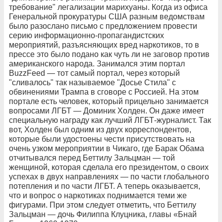
требование" легализации марихуаны. Когда из офиса
Генеральной прокуратуры США разным ведомствам
было разослано письмо с предложением провести
серию информационно-пропагандистских
мероприятий, разъясняющих вред наркотиков, то в
прессе это было подано как чуть ли не заговор против
американского народа. Занимался этим портал
BuzzFeed — тот самый портал, через который
"сливалось" так называемое "Досье Стила" с
обвинениями Трампа в сговоре с Россией. На этом
портале есть человек, который прицельно занимается
вопросами ЛГБТ — Доминик Холден. Он даже имеет
специальную награду как лучший ЛГБТ-журналист. Так
вот, Холден был одним из двух корреспондентов,
которые были удостоены чести присутствовать на
очень узком мероприятии в Чикаго, где Барак Обама
отчитывался перед Беттилу Зальцман — той
женщиной, которая сделала его президентом, о своих
успехах в двух направлениях — по части глобального
потепления и по части ЛГБТ. А теперь оказывается,
что и вопрос о наркотиках поднимается теми же
фигурами. При этом следует отметить, что Беттилу
Зальцман — дочь Филиппа Клуцника, главы «Бнай