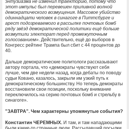
энтузиазма не изменил траекторию, потому что
этот импульс был перевешен приливной волной
демократического возмущения. Массовое убийство
одиннадцати человек в синагоге в Питтсбурге и
арест подозреваемого в рассылке почтовых бомб
ряду звёзд демократической политики ещё больше
возмутили электорат перед промежуточным
голосованием»
. Действительно, ещё до выборов в
Конгресс рейтинг Трампа был сбит с 44 процентов до
40.
Дальше демократические политологи рассказывают
автору портала, что «демократы чувствуют себя
лучше, чем две недели назад, когда дебаты по поводу
судьи Ковано, казалось, закрыли им узкий путь к
демократическому большинству. Но теперь демократы
восстановили свои позиции, поскольку внимание
переключилось на серию почтовых бомб и стрельбу в
синагоге».
"ЗАВТРА". Чем характерны упомянутые события?
Константин ЧЕРЕМНЫХ.
И там, и там нападающими
были какие-то странные люди. Рассылавший посылки