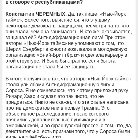
в сговоре с республиканцами?
Константин ЧЕРЕМНЫХ.
Да, так пишет «Нью-Йорк
таймс». Более того, выясняется, что эту даму
некоторые демократы защищали, несмотря на то, что
они знали, чем она занималась. И кто же, оказывается,
защищал её? Антидиффамационная лига! При этом
авторы «Нью-Йорк таймс» не упоминают о том, что
Шерил Сэндберг в юности возглавляла молодёжную
организацию «Бнай-Брит гёрлз» и сделала карьеру в
этой структуре. И было бы странно, если бы эта
организация не стала бы её защищать.
В итоге получилось так, что авторы «Нью-Йорк таймс»
столкнули лбами Aнтидиффамационную лигу и
Сороса. Я не сомневаюсь, что к этому приложил руку
Ричард Хаас и сделал это так чисто, что не
придраться. Никто не скажет, что эта статья написана
против демократов или в пользу Трампа. Это
объективное расследование, после которого
появились дополнительные публикации и в
американской, и во французской прессе, о том, что, да,
действительно, есть признаки того, что у Сороса были
виды на «Фейсбук» и т.п.