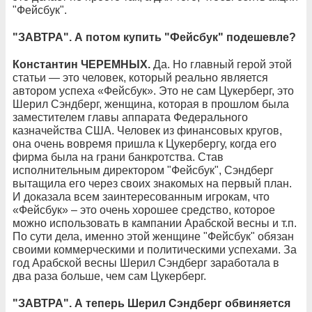
"Фейсбук".
"ЗАВТРА". А потом купить "Фейсбук" подешевле?
Константин ЧЕРЕМНЫХ.
Да. Но главный герой этой
статьи — это человек, который реально является
автором успеха «Фейсбук». Это не сам Цукерберг, это
Шерил Сэндберг, женщина, которая в прошлом была
заместителем главы аппарата Федерального
казначейства США. Человек из финансовых кругов,
она очень вовремя пришла к Цукербергу, когда его
фирма была на грани банкротства. Став
исполнительным директором "Фейсбук", Сэндберг
вытащила его через своих знакомых на первый план.
И доказала всем заинтересованным игрокам, что
«Фейсбук» – это очень хорошее средство, которое
можно использовать в кампании Арабской весны и т.п.
По сути дела, именно этой женщине "Фейсбук" обязан
своими коммерческими и политическими успехами. За
год Арабской весны Шерил Сэндберг заработала в
два раза больше, чем сам Цукерберг.
"ЗАВТРА". А теперь Шерил Сэндберг обвиняется