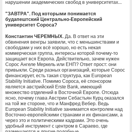
нарушении академических свобод в университетах...
"ЗАВТРА". Под которыми понимается
будапештский Центрально-Европейский
университет Сороса?
Константин ЧЕРЕМНЫХ.
Да. В ответ на эти
обвинения венгры заявили, что с меньшинствами и
свободами у них всё хорошо, но есть некая
коммерческая группа, интересы которой почему-то
защищает вся Европа. Действительно, зачем нужен
Сорос Ангеле Меркель или ЕНП? Ответ прост: они
привыкли. Среди разных организаций, которые Сорос
финансирует, есть такая структура, как European
Stability Initiative. Помимо Сороса, её спонсором
является австрийский Erste Bank, имеющий
множество отделений в Восточной Европе. Отсюда
ясно, почему глава Австрии Себастьян Курц оказался
на той же стороне, что и Манфред Вебер. Ведь
European Stability Initiative занимается контролем над
Восточно-европейскими странами и их финансами, а
через это и политическими кадрами. Это очень
удобный инструмент с центром в Сараево, где
размещаются и другие подобные