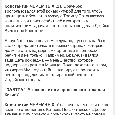
Константин ЧЕРЕМНЫХ.
Да, Браунбэк
воспользовался этой конъюнктурой для того, чтобы
протащить абсолютно чуждую Трампу Потомакскую
концепцию и приспособить её к конкретным
политическим задачам, что точно так же делал Джеймс
Вулси при Клинтоне.
Браунбэк создал целую международную сеть на базе
своих представительств в разных странах, которые
должны стать надзорными органами в вопросах
религии и не только. Например, Браунбэк взялся
защищать рохинджа — меньшинство, которое
подверглось резне в Мьянме. Подоплека этого в том,
что через Мьянму китайцы планируют проложить
нефтепровод для импорта иранской нефти, от
Индийского океана.
"ЗАВТРА". А каковы итоги прошедшего года для
Китая?
Константин ЧЕРЕМНЫХ.
У нас очень тесные и очень
важные отношения с Китаем. Но с китайской сферой
влияния, с их проектом происходит что-то не совсем