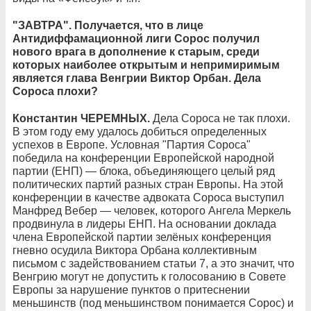
"ЗАВТРА". Получается, что в лице
Антидиффамационной лиги Сорос получил
нового врага в дополнение к старым, среди
которых наиболее открытым и непримиримым
является глава Венгрии Виктор Орбан. Дела
Сороса плохи?
Константин ЧЕРЕМНЫХ.
Дела Сороса не так плохи.
В этом году ему удалось добиться определенных
успехов в Европе. Условная "Партия Сороса"
победила на конференции Европейской народной
партии (ЕНП) — блока, объединяющего целый ряд
политических партий разных стран Европы. На этой
конференции в качестве адвоката Сороса выступил
Манфред Вебер — человек, которого Ангела Меркель
продвинула в лидеры ЕНП. На основании доклада
члена Европейской партии зелёных конференция
гневно осудила Виктора Орбана коллективным
письмом с задействованием статьи 7, а это значит, что
Венгрию могут не допустить к голосованию в Совете
Европы за нарушение пунктов о притеснении
меньшинств (под меньшинством понимается Сорос) и