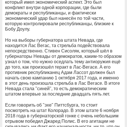
который имел экономический аспект. Это был
конфликт внутри одной корпорации, где были
демократы и республиканцы, и фактически
экономический удар был нанесён по той части,
которую контролировали республиканцы, близкие к
Бобу Доулу.
Но на выборы губернатора штата Невада, где
находится Лас Вегас, та стрельба подействовала
непосредственно. Стивен Сисоляк, который шёл в
губернаторы Невады от демократов, каким-то образом
узнал о том, что нужно оседлать тему антиоружия ещё
до того, как произошёл теракт в Лас-Вегасе. А его
противник республиканец Адам Лассот должен был
начать свою кампанию 1 октября 2017 года, и именно
в этот день произошла стрельба в Лас Вегасе. В итоге
Невада стала "синей", то есть демократическим
штатом впервые за последние двадцать пять лет.
Если говорить об "эхе" Питтсбурга, то стоит
посмотреть на штат Колорадо. В этом штате 6 ноября
2018 года в губернаторской гонке с очень небольшим
отрывом победил Джаред Полис. В его агитации не
скрывались ни факт его национальности, ни то, что он