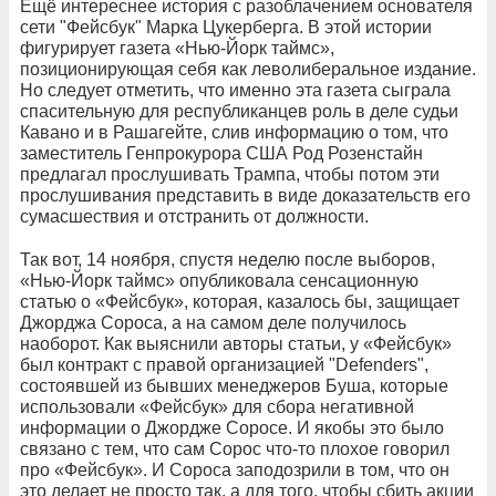
Ещё интереснее история с разоблачением основателя
сети "Фейсбук" Марка Цукерберга. В этой истории
фигурирует газета «Нью-Йорк таймс»,
позиционирующая себя как леволиберальное издание.
Но следует отметить, что именно эта газета сыграла
спасительную для республиканцев роль в деле судьи
Кавано и в Рашагейте, слив информацию о том, что
заместитель Генпрокурора США Род Розенстайн
предлагал прослушивать Трампа, чтобы потом эти
прослушивания представить в виде доказательств его
сумасшествия и отстранить от должности.
Так вот, 14 ноября, спустя неделю после выборов,
«Нью-Йорк таймс» опубликовала сенсационную
статью о «Фейсбук», которая, казалось бы, защищает
Джорджа Сороса, а на самом деле получилось
наоборот. Как выяснили авторы статьи, у «Фейсбук»
был контракт с правой организацией "Defenders",
состоявшей из бывших менеджеров Буша, которые
использовали «Фейсбук» для сбора негативной
информации о Джордже Соросе. И якобы это было
связано с тем, что сам Сорос что-то плохое говорил
про «Фейсбук». И Сороса заподозрили в том, что он
это делает не просто так, а для того, чтобы сбить акции