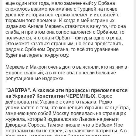
ещё один итог года, мало замеченный: у Орбана
сложилось взаимопонимание с Турцией на почве
древней истории венгерских племён и их связей с
тюрками того времени. И когда в мейнстримных
изданиях Ангеле Меркель ставится в вину то, что она
слаба, и при этом она сопоставляется с Орбаном, то
получается, что она и Орбан – фигуры одного ряда.
Это может казаться странным, но если представить
рядом с Орбаном Эрдогана, то всё это уравнение
будет выглядеть по-другому.
Меркель и Макрон очень долго выясняли, кто из них в
Европе главный, а в итоге оба понесли большие
репутационные издержки.
"ЗАВТРА". А как все эти процессы преломляются
на Украине? Константин ЧЕРЕМНЫХ.
Сорос
действовал на Украине с самого начала. Редко
упоминается о том, что концепция Украины как центра,
заменяющего собой Москву, появилась на страницах
журнала, который издавался во Львове на деньги
Джорджа Сороса. Там же писали, что в Бабьем Яре
жертвами были не евреи, а украинские патриоты. А в