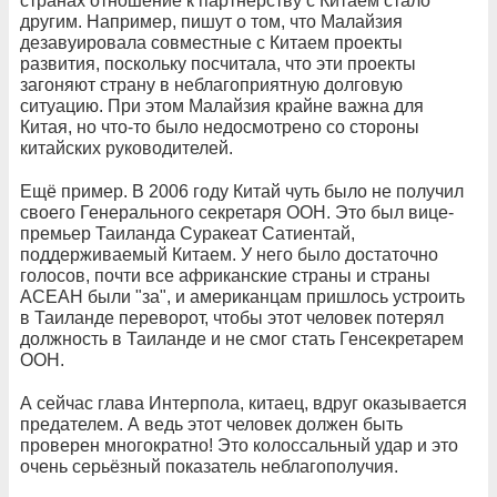
странах отношение к партнёрству с Китаем стало
другим. Например, пишут о том, что Малайзия
дезавуировала совместные с Китаем проекты
развития, поскольку посчитала, что эти проекты
загоняют страну в неблагоприятную долговую
ситуацию. При этом Малайзия крайне важна для
Китая, но что-то было недосмотрено со стороны
китайских руководителей.
Ещё пример. В 2006 году Китай чуть было не получил
своего Генерального секретаря ООН. Это был вице-
премьер Таиланда Суракеат Сатиентай,
поддерживаемый Китаем. У него было достаточно
голосов, почти все африканские страны и страны
АСЕАН были "за", и американцам пришлось устроить
в Таиланде переворот, чтобы этот человек потерял
должность в Таиланде и не смог стать Генсекретарем
ООН.
А сейчас глава Интерпола, китаец, вдруг оказывается
предателем. А ведь этот человек должен быть
проверен многократно! Это колоссальный удар и это
очень серьёзный показатель неблагополучия.