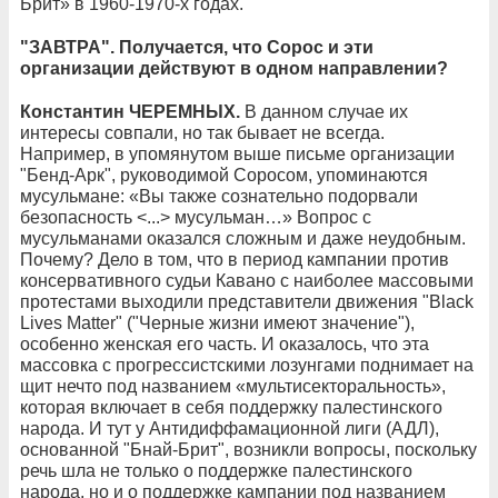
Брит» в 1960-1970-х годах.
"ЗАВТРА". Получается, что Сорос и эти
организации действуют в одном направлении?
Константин ЧЕРЕМНЫХ.
В данном случае их
интересы совпали, но так бывает не всегда.
Например, в упомянутом выше письме организации
"Бенд-Арк", руководимой Соросом, упоминаются
мусульмане: «Вы также сознательно подорвали
безопасность <...> мусульман…» Вопрос с
мусульманами оказался сложным и даже неудобным.
Почему? Дело в том, что в период кампании против
консервативного судьи Кавано с наиболее массовыми
протестами выходили представители движения "Black
Lives Matter" ("Черные жизни имеют значение"),
особенно женская его часть. И оказалось, что эта
массовка с прогрессистскими лозунгами поднимает на
щит нечто под названием «мультисекторальность»,
которая включает в себя поддержку палестинского
народа. И тут у Антидиффамационной лиги (АДЛ),
основанной "Бнай-Брит", возникли вопросы, поскольку
речь шла не только о поддержке палестинского
народа, но и о поддержке кампании под названием