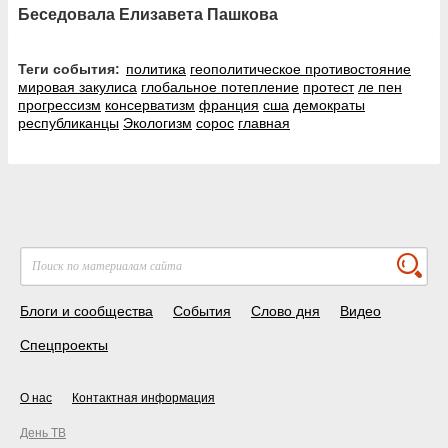
Беседовала Елизавета Пашкова
Теги события:
политика
геополитическое противостояние
мировая закулиса
глобальное потепление
протест
ле пен
прогрессизм
консерватизм
франция
сша
демократы
республиканцы
Экологизм
сорос
главная
Блоги и сообщества
События
Слово дня
Видео
Спецпроекты
О нас
Контактная информация
День ТВ