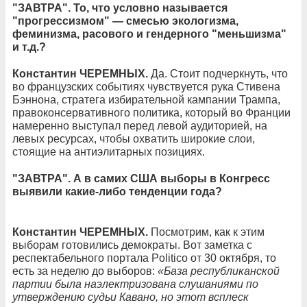
"ЗАВТРА". То, что условно называется
"прогрессизмом" — смесью экологизма,
феминизма, расового и гендерного "меньшизма"
и т.д.?
Константин ЧЕРЕМНЫХ.
Да. Стоит подчеркнуть, что
во французских событиях чувствуется рука Стивена
Бэннона, стратега избирательной кампании Трампа,
правоконсервативного политика, который во Франции
намеренно выступал перед левой аудиторией, на
левых ресурсах, чтобы охватить широкие слои,
стоящие на антиэлитарных позициях.
"ЗАВТРА". А в самих США выборы в Конгресс
выявили какие-либо тенденции года?
Константин ЧЕРЕМНЫХ.
Посмотрим, как к этим
выборам готовились демократы. Вот заметка с
респектабельного портала Politico от 30 октября, то
есть за неделю до выборов:
«База республиканской
партии была наэлектризована слушаниями по
утверждению судьи Кавано, но этот всплеск