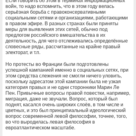
Если говорить об этом в терминах информационных
войн, то надо вспомнить, что в этом году велась
серьёзная борьба с правоконсервативными
социальными сетями и организациями, работающими
в правом эфире. В разных странах были приняты
меры для выявления этих сетей, обычно под
предлогом российского вмешательства в их
деятельность, для чего отслеживались определённые
словесные ряды, рассчитанные на крайне правый
электорат, и т.п.
Но протесты во Франции были подготовлены
успешной кампанией именно в социальных сетях, при
этом средства слежения не смогли ничего уловить,
поскольку адресатом этой кампании была не узкая
категория правых и не одни сторонники Марин Ле
Пен. Привычные вопросы правой повестки, например,
миграция, даже не звучали. Вопрос, который был
поднят, касался очень широких слоёв, в том числе и
цветных, и это был принципиальный идеологический
вопрос современной левой философии, точнее, того,
во что выродилась левая философия в
евроатлантическом масштабе.