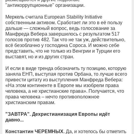
"антикоррупционные" организации.
Меркель считала European Stability Initiative
собственным активом. Сработает ли это в её пользу
дальше — сложный вопрос, ведь голосование за
Манфреда Вебера завершилось с результатом 517
голосов против 482. Так что не так уж, действительно,
всё безоблачно у господина Сороса. И можно себе
представить, что не только из Венгрии и Турции его
выставят, но и из других стран.
И если в виде тренда обозначить ту позицию, которую
заняла ЕНП, выступая против Орбана, то лучше всего
привести цитату из выступления Манфреда Вебера:
«На этом континенте в Европе мы изобрели права
человека, а не христианские права». Получается, что
права человека – нечто противоположное
христианским правам.
"ЗАВТРА". Дехристианизация Европы идёт
давно...
Константин ЧЕРЕМНЫХ.
Да, и хотелось бы отметить