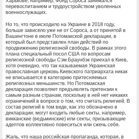
Харькове, например, Фонд Сороса занимался
перевоспитанием и трудоустройством уволенных
военнослужащих.
Но то, что происходило на Украине в 2018 году,
больше зависело уже не от Сороса, а от принятой в
Вашингтоне в июле Потомакской декларации, в
который был представлен план действий по
продвижению религиозной свободы. В рамках этого
плана специальный посол США по вопросам
религиозной свободы Сэм Браунбэк приехал в Киев,
хотя очевидно, что так называемая Украинская
православная церковь Киевского патриархата никак
не вписывается в категорию притесняемых
религиозных меньшинств. Но Потомакская
декларация позволяет предъявлять претензии к
самым разным странам, поскольку в ней нет никаких
ограничений в вопросе о том, что считать религией. В
состав религий в том виде, как это обозначено в
декларации, могут входить любые секты, например,
викканские (ведьминские) или секты, призывающие
адептов коллективно повеситься или сжечь себя.
Жаль, что наша российская пропаганда, которая, в