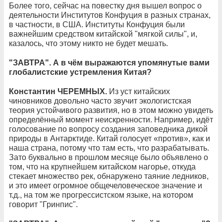
Более того, сейчас на повестку дня вышел вопрос о
деятельности Институтов Конфуция в разных странах,
в частности, в США. Институты Конфуция были
важнейшим средством китайской "мягкой силы", и,
казалось, что этому никто не будет мешать.
"ЗАВТРА". А в чём выражаются упомянутые вами
глобалистские устремления Китая?
Константин ЧЕРЕМНЫХ.
Из уст китайских
чиновников довольно часто звучит экологистская
теория устойчивого развития, но в этом можно увидеть
определённый момент неискренности. Например, идёт
голосование по вопросу создания заповедника дикой
природы в Антарктиде. Китай голосует «против», как и
наша страна, потому что там есть, что разрабатывать.
Зато буквально в прошлом месяце было объявлено о
том, что на крупнейшем китайском нагорье, откуда
стекает множество рек, обнаружено таяние ледников,
и это имеет огромное общечеловеческое значение и
т.д., на том же прогрессистском языке, на котором
говорит "Гринпис".