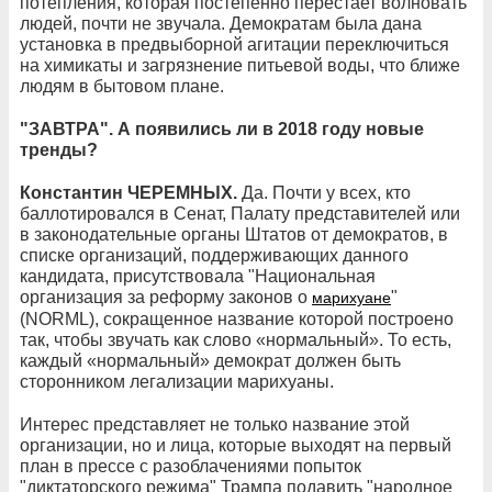
потепления, которая постепенно перестает волновать
людей, почти не звучала. Демократам была дана
установка в предвыборной агитации переключиться
на химикаты и загрязнение питьевой воды, что ближе
людям в бытовом плане.
"ЗАВТРА". А появились ли в 2018 году новые
тренды?
Константин ЧЕРЕМНЫХ.
Да. Почти у всех, кто
баллотировался в Сенат, Палату представителей или
в законодательные органы Штатов от демократов, в
списке организаций, поддерживающих данного
кандидата, присутствовала "Национальная
организация за реформу законов о
"
марихуане
(NORML), сокращенное название которой построено
так, чтобы звучать как слово «нормальный». То есть,
каждый «нормальный» демократ должен быть
сторонником легализации марихуаны.
Интерес представляет не только название этой
организации, но и лица, которые выходят на первый
план в прессе с разоблачениями попыток
"диктаторского режима" Трампа подавить "народное