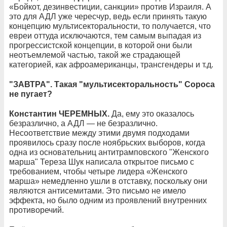
«Бойкот, дезинвестиции, санкции» против Израиля. А
это для АДЛ уже чересчур, ведь если принять такую
концепцию мультисекторальности, то получается, что
евреи оттуда исключаются, тем самым выпадая из
прогрессистской концепции, в которой они были
неотъемлемой частью, такой же страдающей
категорией, как афроамериканцы, трансгендеры и т.д.
"ЗАВТРА". Такая "мультисекторальность" Сороса
не пугает?
Константин ЧЕРЕМНЫХ.
Да, ему это оказалось
безразлично, а АДЛ — не безразлично.
Несоответствие между этими двумя подходами
проявилось сразу после ноябрьских выборов, когда
одна из основательниц антитрамповского "Женского
марша" Тереза Шук написала открытое письмо с
требованием, чтобы четыре лидера «Женского
марша» немедленно ушли в отставку, поскольку они
являются антисемитами. Это письмо не имело
эффекта, но было одним из проявлений внутренних
противоречий.