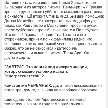
Вот ещё цитата из заявления Тэмми Хепс, которая
была одним из авторов письма "Бенд-Арк": «У Трампа
кровь на руках после субботнего массового расстрела
в синагоге». Ей вторит Стив Шмидт, бывший помощник
Джона Маккейна: «У консервативных медиафигур,
таких, как Раш Лимбо и Марк Левин, кровь на руках
после субботней стрельбы в синагоге в Питтсбурге».
Это явный "кровавый навет" на Трампа и его
сторонников, причём по их фамилиям видно, что
совершенно не важно, какой человек национальности.
Важно, что он не относится к категориям,
перечисленным выше в письме "Бенд-Арк". Он —
другого сорта.
"ЗАВТРА". Это новый вид дискриминации,
которую можно условно назвать
"прогрессистской"?
Константин ЧЕРЕМНЫХ.
Да, и такая дискриминация
стала трендом года, выйдя на всеобщее обозрение.
Ещё одним столпом "прогрессизма" является
экологизм, но в этом году тема глобального