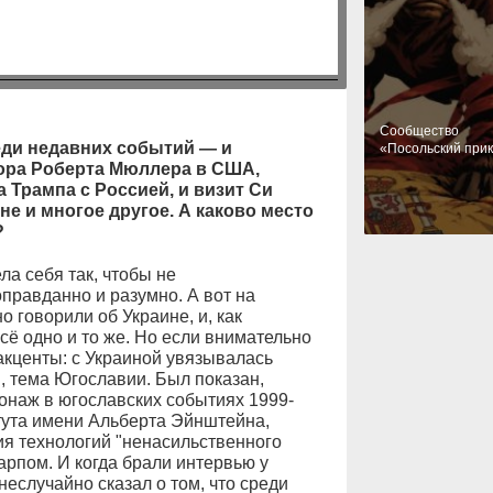
Cообщество
еди недавних событий — и
«Посольский при
ора Роберта Мюллера в США,
 Трампа с Россией, и визит Си
е и многое другое. А каково место
?
ла себя так, чтобы не
правданно и разумно. А вот на
 говорили об Украине, и, как
сё одно и то же. Но если внимательно
акценты: с Украиной увязывалась
, тема Югославии. Был показан,
наж в югославских событиях 1999-
тута имени Альберта Эйнштейна,
я технологий "ненасильственного
рпом. И когда брали интервью у
еслучайно сказал о том, что среди