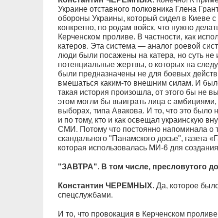
Украине отставного полковника Глена Гран
обороны Украины, который сидел в Киеве с 
конкретно, по родам войск, что нужно делат
Керченском проливе. В частности, как испо
катеров. Эта система — аналог роевой си
люди были посажены на катера, но суть не
потенциальные жертвы, о которых на следу
были предназначены не для боевых действий
вмешаться каким-то внешним силам. И было
такая история произошла, от этого бы не 
этом могли бы выиграть лица с амбициями,
выборах, типа Авакова. И то, что это было
и по тому, кто и как освещал украинскую в
СМИ. Потому что постоянно напоминала о т
скандального "Панамского досье", газета «
которая использовалась МИ-6 для создания
"ЗАВТРА". В том числе, пресловутого д
Константин ЧЕРЕМНЫХ.
Да, которое был
спецслужбами.
И то, что провокация в Керченском проливе