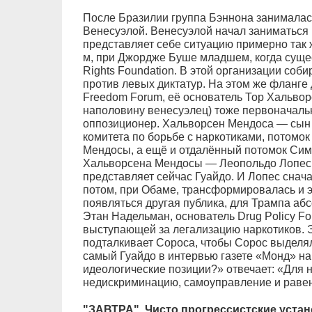
После Бразилии группа Бэннона занималас
Венесуэлой. Венесуэлой начал заниматься 
представляет себе ситуацию примерно так ж
м, при Джордже Буше младшем, когда суще
Rights Foundation. В этой организации соб
против левых диктатур. На этом же фланге
Freedom Forum, её основатель Тор Хальво
наполовину венесуэлец) тоже первоначаль
оппозиционер. Хальворсен Мендоса — сын
комитета по борьбе с наркотиками, потомо
Мендосы, а ещё и отдалённый потомок Си
Хальворсена Мендосы — Леопольдо Лопес, 
представляет сейчас Гуайдо. И Лопес снач
потом, при Обаме, трансформировалась и эт
появляться другая публика, для Трампа а
Этан Надельман, основатель Drug Policy Fo
выступающей за легализацию наркотиков. 
подталкивает Сороса, чтобы Сорос выделял 
самый Гуайдо в интервью газете «Монд» на
идеологические позиции?» отвечает: «Для 
недискриминацию, самоуправление и раве
"ЗАВТРА". Чисто прогрессистские уста