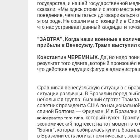
государства, и нашей государственной меди
сказали: «Мы здесь стоим и с этого места 
поведение, чем пытаться договариваться о к
этом роде. Не сошли мы с позиций и в Сирии
что нас устраивает данный кандидат и точка
"ЗАВТРА". Когда наши военные в количе
прибыли в Венесуэлу, Трамп выступил 
Константин ЧЕРЕМНЫХ.
Да, но надо пони
результат того сдвига, который произошёл 
что действия ведущих фигур в администрац
Сравнивая венесуэльскую ситуацию с брази
ситуации различны. В Бразилии перед выб
небольшая группа: бывший стратег Трампа 
советник президента США по национальной
спиной Болтона — Фридман. И в Бразилии 
, который нужен Трампу.
консерватор того типа
экономический подтекст: на тот момент эт
"Боинг", которая собиралась купить бразил
в Бразилии есть логика политическая, экон