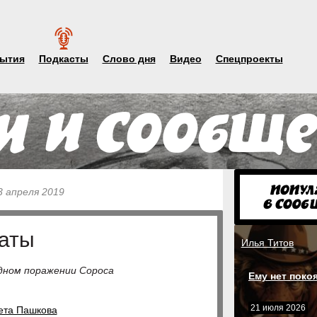
ытия
Подкасты
Слово дня
Видео
Спецпроекты
3 апреля 2019
аты
Илья Титов
едном поражении Сороса
Ему нет поко
21 июля 2026
ета Пашкова