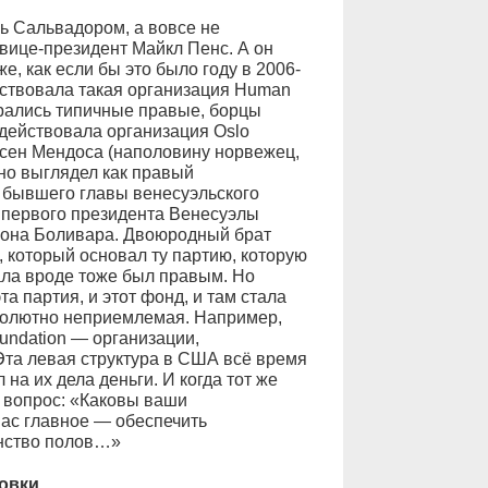
ь Сальвадором, а вовсе не
вице-президент Майкл Пенс. А он
е, как если бы это было году в 2006-
ствовала такая организация Human
ирались типичные правые, борцы
 действовала организация Oslo
рсен Мендоса (наполовину норвежец,
но выглядел как правый
 бывшего главы венесуэльского
к первого президента Венесуэлы
мона Боливара. Двоюродный брат
который основал ту партию, которую
ала вроде тоже был правым. Но
а партия, и этот фонд, и там стала
бсолютно неприемлемая. Например,
undation — организации,
Эта левая структура в США всё время
на их дела деньги. И когда тот же
 вопрос: «Каковы ваши
нас главное — обеспечить
нство полов…»
новки…