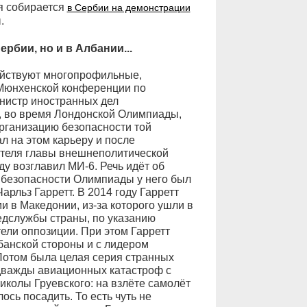
я собирается
в Сербии на демонстрации
.
рбии, но и в Албании...
ействуют многопрофильные,
 Мюнхенской конференции по
инистр иностранных дел
у, во время Лондонской Олимпиады,
организацию безопасности той
л на этом карьеру и после
теля главы внешнеполитической
ду возглавил МИ-6. Речь идёт об
 безопасности Олимпиады у него был
рльз Гарретт. В 2014 году Гарретт
и в Македонии, из-за которого ушли в
едслужбы страны, по указанию
ели оппозиции. При этом Гарретт
банской стороны и с лидером
Потом была целая серия странных
 дважды авиационных катастроф с
колы Груевского: на взлёте самолёт
ось посадить. То есть чуть не