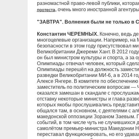
разномастной право-левой публики, котора
, очень много иностранной агентуры
протеста
"ЗАВТРА". Волнения были не только в Се
Константин ЧЕРЕМНЫХ.
Конечно, ведь д
многоцелевые организации. Например, на
безопасности в этом году присутствовал м
Великобритании Джереми Хант. В 2012 год
он был министром культуры и спорта, а за 
Олимпиады отвечал человек, который сдела
Олимпиады перешёл на должность замести
разведки Великобритании МИ-6, а в 2014 го
Алексе Янгере. В комитете по обеспечению
заместитель по политическим вопросам — Ча
оказался замешан в скандале с прослушкам
отставку некоторые министры и глава разв
которых якобы прослушивались представит
общался там, в основном, с деятелями с ал
македонской оппозиции Зораном Заевым. 
событий, в том числе чуть не случившихся
самолётом премьер-министра Македонии Ни
переставал функционировать, но его удавал