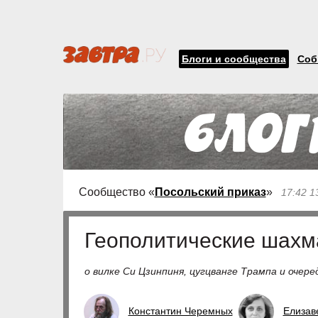
Блоги и сообщества
Соб
Сообщество «
Посольский приказ
»
17:42 1
Геополитические шахм
о вилке Си Цзинпиня, цугцванге Трампа и очер
Константин Черемных
Елизав