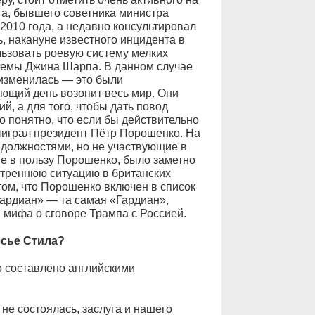
та, бывшего советника министра
2010 года, а недавно консультировал
ь, накануне известного инцидента в
льзовать роевую систему мелких
стемы Джина Шарпа. В данном случае
 изменилась — это были
ющий день возопит весь мир. Они
, а для того, чтобы дать повод
 понятно, что если бы действительно
выиграл президент Пётр Порошенко. На
 должностями, но не участвующие в
 не в пользу Порошенко, было заметно
нутреннюю ситуацию в британских
ом, что Порошенко включен в список
Гардиан» — та самая «Гардиан»,
 мифа о сговоре Трампа с Россией.
осье Стила?
о составлено английскими
 не состоялась, заслуга и нашего