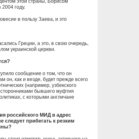
идентом этой страны, Борисом
 2004 году.
овесие в пользу Заева, и это
ались Греции, а это, в свою очередь,
олом украинской церкви.
тся?
упило сообщение о том, что он
м он, как и везде, будет прежде всего
тнических (например, узбекского
о сторонниками бывшего муфтия
олитиках, с которыми англичане
ия российского МИД в адрес
е следует прибегать к резким
нны?
ру, стоит отметить очень активного на