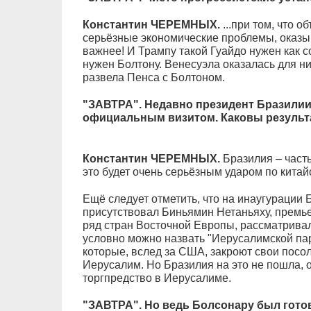
Константин ЧЕРЕМНЫХ.
...при том, что 
серьёзные экономические проблемы, оказыв
важнее! И Трампу такой Гуайдо нужен как с
нужен Болтону. Венесуэла оказалась для ни
развела Пенса с Болтоном.
"ЗАВТРА". Недавно президент Бразили
официальным визитом. Каковы результа
Константин ЧЕРЕМНЫХ.
Бразилия – часть
это будет очень серьёзным ударом по кита
Ещё следует отметить, что на инаугурации 
присутствовал Биньямин Нетаньяху, премье
ряд стран Восточной Европы, рассматривала
условно можно назвать "Иерусалимской пар
которые, вслед за США, закроют свои посол
Иерусалим. Но Бразилия на это не пошла, о
торгпредство в Иерусалиме.
"ЗАВТРА". Но ведь Болсонару был гото