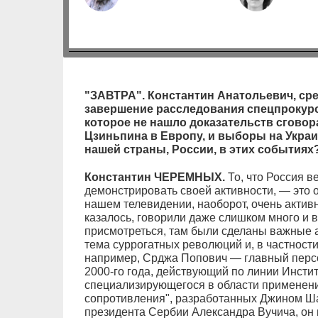
"ЗАВТРА". Константин Анатольевич, ср
завершение расследования спецпрокур
которое не нашло доказательств сговора
Цзиньпина в Европу, и выборы на Украин
нашей страны, России, в этих событиях
Константин ЧЕРЕМНЫХ.
То, что Россия ве
демонстрировать своей активности, — это о
нашем телевидении, наоборот, очень активно
казалось, говорили даже слишком много и в
присмотреться, там были сделаны важные 
тема суррогатных революций и, в частности
например, Срджа Попович — главный персо
2000-го года, действующий по линии Инсти
специализирующегося в области применени
сопротивления", разработанных Джином Ша
президента Сербии Александра Вучича, он н