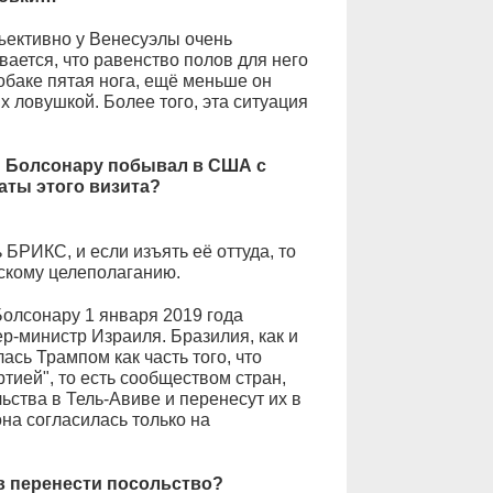
объективно у Венесуэлы очень
ается, что равенство полов для него
обаке пятая нога, ещё меньше он
х ловушкой. Более того, эта ситуация
и Болсонару побывал в США с
ты этого визита?
 БРИКС, и если изъять её оттуда, то
йскому целеполаганию.
Болсонару 1 января 2019 года
р-министр Израиля. Бразилия, как и
сь Трампом как часть того, что
тией", то есть сообществом стран,
ьства в Тель-Авиве и перенесут их в
на согласилась только на
в перенести посольство?