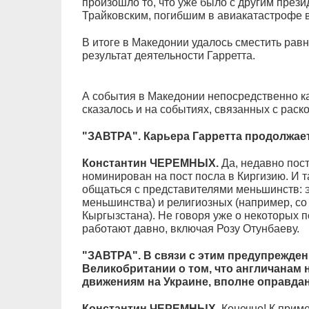
произошло то, что уже было с другим през
Трайковским, погибшим в авиакатастрофе в
В итоге в Македонии удалось сместить равн
результат деятельности Гарретта.
А события в Македонии непосредственно кас
сказалось и на событиях, связанных с раск
"ЗАВТРА". Карьера Гарретта продолжае
Константин ЧЕРЕМНЫХ.
Да, недавно пост
номинирован на пост посла в Киргизию. И та
общаться с представителями меньшинств: э
меньшинства) и религиозных (например, с
Кыргызстана). Не говоря уже о некоторых п
работают давно, включая Розу Отунбаеву.
"ЗАВТРА". В связи с этим предупрежден
Великобритании о том, что англичанам н
движениям на Украине, вполне оправда
Константин ЧЕРЕМНЫХ.
Конечно! К приме