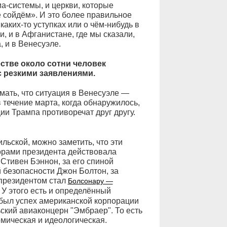
а-системы, и церкви, которые
не сойдём». И это более правильное
аких-то уступках или о чём-нибудь в
, и в Афганистане, где мы сказали,
, и в Венесуэле.
стве около сотни человек
с резкими заявлениями.
мать, что ситуация в Венесуэле —
в течение марта, когда обнаружилось,
ии Трампа противоречат друг другу.
льской, можно заметить, что эти
орами президента действовала
Стивен Бэннон, за его спиной
 безопасности Джон Болтон, за
президентом стал
Болсонару —
 У этого есть и определённый
о был успех американской корпорации
ьский авиаконцерн "Эмбраер". То есть
омическая и идеологическая.