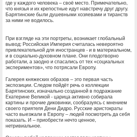
где у каждого человека – своё место. Примечательно,
что князья и их крепостные идут навстречу друг другу.
Барятинские были душевными хозяевами и тиранств
за ними не водилось.
При взгляде на эти портреты, возникает глобальный
вывод: Российская Империя считалась невероятно
привлекательной для иностранцев - и в материальном,
и в социально-духовном плане. Они плодотворно
работали, а заодно и спасались от тех «социальных
экспериментов», что потрясали Европу.
Галерея княжеских образов – это первая часть
экспозиции. Следом пойдёт речь о коллекции
Барятинских, изначально созданной в подражание
Екатерине Великой - царица активно собирала
картины и прочие диковинки, сообразуясь с мнением
своего приятеля Дени Дидро. Русские аристократы
часто выезжали в Европу – людей посмотреть да себя
показать. И – приобрести нечто ценное,
нетривиальное.