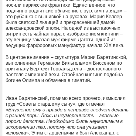
носили парижские франтихи. Единственное, что
подлинно роднит сие облачение с русским нарядом –
это рубашка с вышивкой на рукавах. Мария Келлер
была светской львицей и прекраснейшей дамой
александровской эпохи. На одной из выставочных
витрин есть чайная пара с изображением княгини –
эту вещицу заказал муж фирме Даготи, одной из
ведущих фарфоровых мануфактур начала XIX века.
В центре внимания – скульптура Марии Барятинской,
выполненная Германом Вильгельмом Биссеном по
оригиналу Бертеля Торвальдсена – достославного
ваятеля ампирной вехи. Стройная княгиня подобна
богине Олимпа и облачена в гиматий.
Иван Барятинский, помимо всего прочего, измыслил
труд «Советы старшему сыну», где отмечал:
«
Внушение ему о правде и неправде следует делать
с ранней поры. Ложь и неумеренность – главные
пороки детства. Необходимо быть неумолимым в
искоренении лжи, потому что она унижает
человека
». Этим старшеньким и был Александр, с