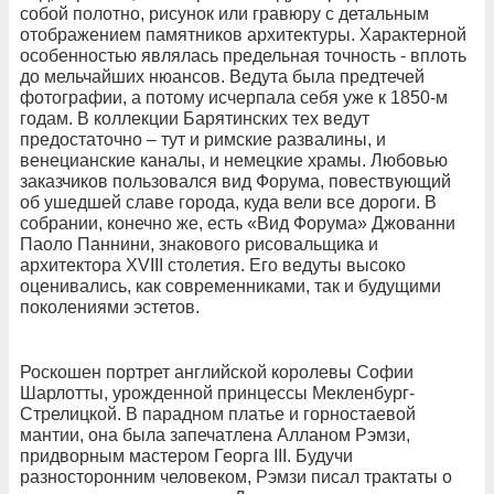
собой полотно, рисунок или гравюру с детальным
отображением памятников архитектуры. Характерной
особенностью являлась предельная точность - вплоть
до мельчайших нюансов. Ведута была предтечей
фотографии, а потому исчерпала себя уже к 1850-м
годам. В коллекции Барятинских тех ведут
предостаточно – тут и римские развалины, и
венецианские каналы, и немецкие храмы. Любовью
заказчиков пользовался вид Форума, повествующий
об ушедшей славе города, куда вели все дороги. В
собрании, конечно же, есть «Вид Форума» Джованни
Паоло Паннини, знакового рисовальщика и
архитектора XVIII столетия. Его ведуты высоко
оценивались, как современниками, так и будущими
поколениями эстетов.
Роскошен портрет английской королевы Софии
Шарлотты, урожденной принцессы Мекленбург-
Стрелицкой. В парадном платье и горностаевой
мантии, она была запечатлена Алланом Рэмзи,
придворным мастером Георга III. Будучи
разносторонним человеком, Рэмзи писал трактаты о