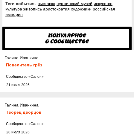
Теги события:
выставка
пушкинский музей
искусство
культура
живопись
аристократия
художники
российская
империя
Галина Иванкина
Повелитель грёз
Cообщество
«Салон»
21 июля 2026
Галина Иванкина
Творец дворцов
Cообщество
«Салон»
28 июля 2026