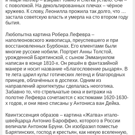
с поволокой. На декольтированных плечах – чёрное
кружево. К слову, Леонилла прожила так долго, что …
застала советскую власть и умерла на сто втором году
бытия.
Любопытна картина Робера Лефевра –
наполеоновского живописца, преуспевшего и при
восстановленных Бурбонах. Его клиентами были
многие русские нобили. Портрет Анны Толстой,
урожденной Барятинской, с сыном Эммануилом
написан в конце 1810-х. Он решён в фантазийной
манере и носит название «Благословение рыцаря». В
те лета царил культ готических легенд и благородных
принцев, облачённых в доспехи. Одним из
направлений архитектуры сделалась неоготика.
Забавно то, что стрельчатые окна и витражи на
полотне Лефевра сочетаются с костюмами 1620-1630-
х годов, и они явно списаны у Антониса ван Дейка.
Квинтэссенция образов – картина «Жатва» итало-
швейцарца Антонио Бароффио, которого в России
величали Антоном Бруни. Он изобразил поместье
Барятинских, господ и крестьян, как некую вселенную,