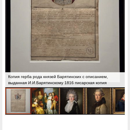
Копия герба рода князей Барятинских с описанием,
выданная И.И.Барятинскому 1816 писарская копия