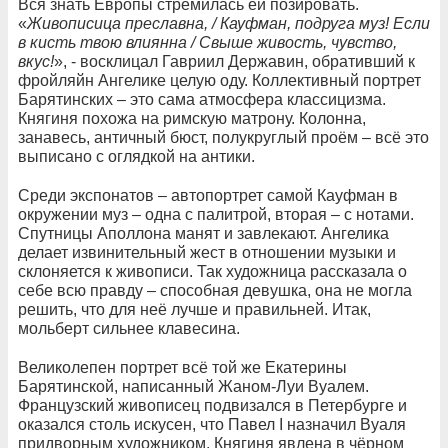
Вся знать Европы стремилась ей позировать.
«
Живописица преславна, / Кауфман, подруга муз! Если
в кисть твою влиянна / Свыше живость, чувство,
вкус!
», - восклицал Гавриил Державин, обративший к
фройляйн Ангелике целую оду. Коллективный портрет
Барятинских – это сама атмосфера классицизма.
Княгиня похожа на римскую матрону. Колонна,
занавесь, античный бюст, полукруглый проём – всё это
выписано с оглядкой на антики.
Среди экспонатов – автопортрет самой Кауфман в
окружении муз – одна с палитрой, вторая – с нотами.
Спутницы Аполлона манят и завлекают. Ангелика
делает извинительный жест в отношении музыки и
склоняется к живописи. Так художница рассказала о
себе всю правду – способная девушка, она не могла
решить, что для неё лучше и правильней. Итак,
мольберт сильнее клавесина.
Великолепен портрет всё той же Екатерины
Барятинской, написанный Жаном-Луи Вуалем.
Французский живописец подвизался в Петербурге и
оказался столь искусен, что Павел I назначил Вуаля
придворным художником. Княгиня явлена в чёрном