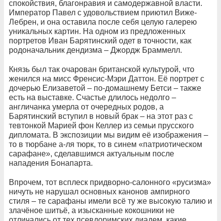
спокойствия, благонравия и самодержавной власти.
Император Павел с удовольствием приютил Виже-
Лебрен, и она оставила после себя целую галерею
уникальных картин. На одном из предложенных
портретов Иван Барятинский одет в точности, как
родоначальник дендизма – Джордж Браммелл.
Князь был так очарован британской культурой, что
женился на мисс Френсис-Мэри Даттон. Её портрет с
дочерью Елизаветой – по-домашнему Бетси – также
есть на выставке. Счастье длилось недолго –
англичанка умерла от очередных родов, а
Барятинский вступил в новый брак – на этот раз с
тевтонкой Марией фон Келлер из семьи прусского
дипломата. В экспозиции мы видим её изображения –
то в тюрбане а-ля тюрк, то в синем «патриотическом
сарафане», сделавшимся актуальным после
нападения Бонапарта.
Впрочем, тот всплеск придворно-салонного «русизма»
ничуть не нарушал основных канонов ампирного
стиля – те сарафаны имели всё ту же высокую талию и
злачёное шитьё, а изысканные кокошники не
отличались от тех псевдоримских диадем, какие