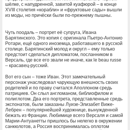
шёлке, с напудренной, завитой куафюрой – в конце
XVIII столетия «корабли» и «фруктовые сады» вышли
из моды, но причёски были по-прежнему пышны.
Чуть поодаль – портрет её супруга, Ивана
Барятинского. Это копия с оригинала Пьетро-Антонио
Ротари, ещё одного иноземца, работавшего в русской
столице. Барятинский молод и округл – ему только
предстоит сделаться дипломатом, посланником в
Версаль, где все его звали не иначе, как le beau russe
– красавец-русский.
Вот его сын – тоже Иван. Этот замечательный
персонаж унаследовал чарующую внешность своих
родителей и по праву считался Аполлоном средь
патрициев. Он слыл англоманом, библиофилом и
полиглотом. Два его портрета, представленные средь
экспонатов, были заказаны Луизе-Элизабет Виже-
Лебрен – популярнейшей художнице, вынужденной
бежать из Франции. Любимице всего Версаля и самой
Марии-Антуанетты пришлось бы нелегко в окружении
санкюлотов, а Россия воспринималась оплотом