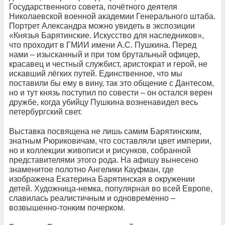
Государственного совета, почётного деятеля
Николаевской военной академии Генерального штаба.
Портрет Александра можно увидеть в экспозиции
«Князья Барятинские. Искусство для наследников»,
что проходит в ГМИИ имени А.С. Пушкина. Перед
нами – изысканный и при том брутальный офицер,
красавец и честный службист, аристократ и герой, не
искавший лёгких путей. Единственное, что мы
поставили бы ему в вину, так это общение с Дантесом,
но и тут князь поступил по совести – он остался верен
дружбе, когда убийцу Пушкина возненавидел весь
петербургский свет.
Выставка посвящена не лишь самим Барятинским,
знатным Рюриковичам, что составляли цвет империи,
но и коллекции живописи и рисунков, собранной
представителями этого рода. На афишу вынесено
знаменитое полотно Ангелики Кауфман, где
изображена Екатерина Барятинская в окружении
детей. Художница-немка, популярная во всей Европе,
славилась реалистичным и одновременно –
возвышенно-тонким почерком.