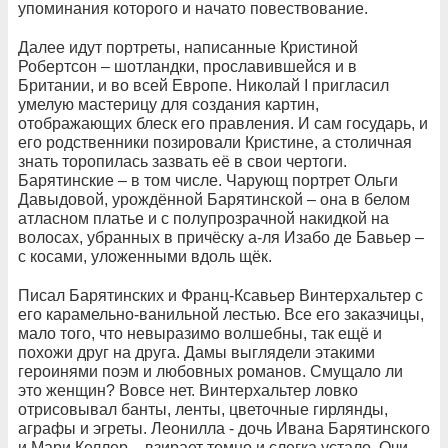
упоминания которого и начато повествование.
Далее идут портреты, написанные Кристиной
Робертсон – шотландки, прославившейся и в
Британии, и во всей Европе. Николай I пригласил
умелую мастерицу для создания картин,
отображающих блеск его правления. И сам государь, и
его родственники позировали Кристине, а столичная
знать торопилась зазвать её в свои чертоги.
Барятинские – в том числе. Чарующ портрет Ольги
Давыдовой, урождённой Барятинской – она в белом
атласном платье и с полупрозрачной накидкой на
волосах, убранных в причёску а-ля Изабо де Бавьер –
с косами, уложенными вдоль щёк.
Писал Барятинских и Франц-Ксавьер Винтерхальтер с
его карамельно-ванильной лестью. Все его заказчицы,
мало того, что невыразимо волшебны, так ещё и
похожи друг на друга. Дамы выглядели этакими
героинями поэм и любовных романов. Смущало ли
это женщин? Вовсе нет. Винтерхальтер ловко
отрисовывал банты, ленты, цветочные гирлянды,
аграфы и эгреты. Леонилла - дочь Ивана Барятинского
и Мари Келлер – взирает томно и слегка устало. Очи –