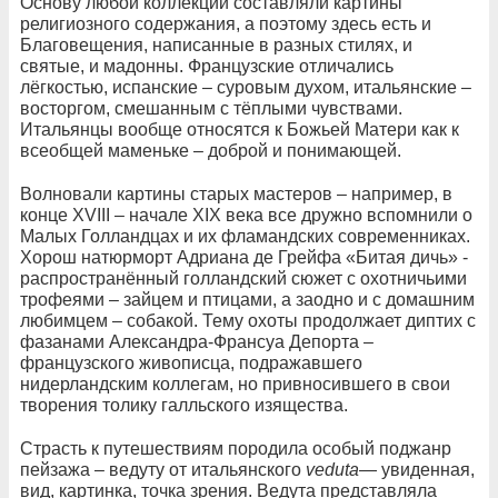
Основу любой коллекции составляли картины
религиозного содержания, а поэтому здесь есть и
Благовещения, написанные в разных стилях, и
святые, и мадонны. Французские отличались
лёгкостью, испанские – суровым духом, итальянские –
восторгом, смешанным с тёплыми чувствами.
Итальянцы вообще относятся к Божьей Матери как к
всеобщей маменьке – доброй и понимающей.
Волновали картины старых мастеров – например, в
конце XVIII – начале XIX века все дружно вспомнили о
Малых Голландцах и их фламандских современниках.
Хорош натюрморт Адриана де Грейфа «Битая дичь» -
распространённый голландский сюжет с охотничьими
трофеями – зайцем и птицами, а заодно и с домашним
любимцем – собакой. Тему охоты продолжает диптих с
фазанами Александра-Франсуа Депорта –
французского живописца, подражавшего
нидерландским коллегам, но привносившего в свои
творения толику галльского изящества.
Cтрасть к путешествиям породила особый поджанр
пейзажа – ведуту от итальянского
veduta
— увиденная,
вид, картинка, точка зрения. Ведута представляла