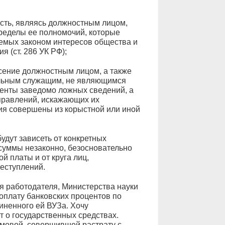
сть, являясь должностным лицом,
ределы ее полномочий, которые
емых законом интересов общества и
я (ст. 286 УК РФ);
есение должностным лицом, а также
льным служащим, не являющимся
енты заведомо ложных сведений, а
правлений, искажающих их
ия совершены из корыстной или иной
удут зависеть от конкретных
 суммы незаконно, безосновательно
 платы и от круга лиц,
еступлений.
ия работодателя, Министерства науки
оплату банковских процентов по
иненного ей ВУЗа. Хочу
ет о государственных средствах.
емовой, совершившей растрату с