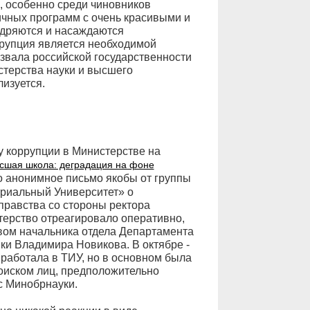
, особенно среди чиновников
ичных программ с очень красивыми и
едряются и насаждаются
рупция является необходимой
звала российской государственности
стерства науки и высшего
лизуется.
у коррупции в Министерстве на
сшая школа: деградация на фоне
о анонимное письмо якобы от группы
риальный Университет» о
правства со стороны ректора
ерство отреагировало оперативно,
вом начальника отдела Департамента
ки Владимира Новикова. В октябре -
 работала в ТИУ, но в основном была
поиском лиц, предположительно
с Минобрнауки.