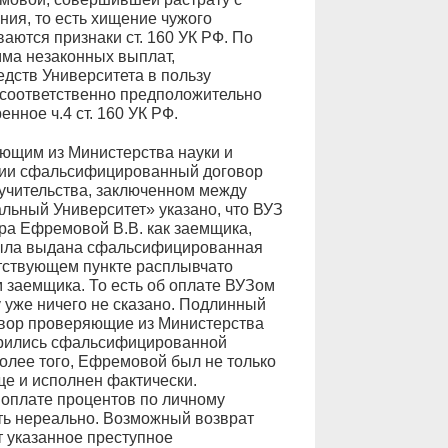
ия, то есть хищение чужого
аются признаки ст. 160 УК РФ. По
ма незаконных выплат,
едств Университета в пользу
соответственно предположительно
нное ч.4 ст. 160 УК РФ.
ющим из Министерства науки и
ции сфальсифицированный договор
учительства, заключенном между
ьный Университет» указано, что ВУЗ
ра Ефремовой В.В. как заемщика,
была выдана сфальсифицированная
етствующем пункте расплывчато
м заемщика. То есть об оплате ВУЗом
 уже ничего не сказано. Подлинный
овор проверяющие из Министерства
ворились сфальсифицированной
олее того, Ефремовой был не только
ще и исполнен фактически.
оплате процентов по личному
ть нереально. Возможный возврат
 указанное преступное