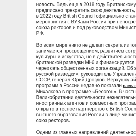
новость. Ведь еще в 2018 году Британском
предписано прекратить свою деятельность,
в 2022 году British Council официально ст
мероприятия с ВУЗами России при непосре
союза ректоров и под руководством Минист
РФ.
Во всем мире никто не делает секрета из тог
занимается просвещением, развитием сотру
культуры и искусства, но в действительнос
британской разведки MI-6 и финансируется
через сеть общественных организаций. Об 
русской разведки», руководитель Управлен
СССР, генерал Юрий Дроздов. Верхушку ай
программ в России недавно показали
рассл
Михалкова в программе «Бесогон». В част
Великобритании деятельности нежелательн
иностранных агентов и совместных програм
открыто в тесное партнерство с British Cou
высшего образования России в лице минис
союз ректоров.
Одним из главных направлений деятельнос