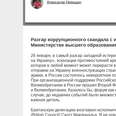
Александр Никишин
Разгар коррупционного скандала с
Министерстве высшего образования
26 января, в самый разгар западной истер
на Украину», эскалации противостояний ар
которая в любой момент может перерасти 
отправки на Украину военнослужащих стран
армии, в России состоялось невероятное по
При организационной поддержке Российско
Великобритании в России прошел Второй Ф
и Великобритании. Казалось бы, форум как 
случае, до недавних событий было множеств
важная деталь.
Британскую делегацию возглавил исполнит
(British Council) Скотт Макдональд. Я не по