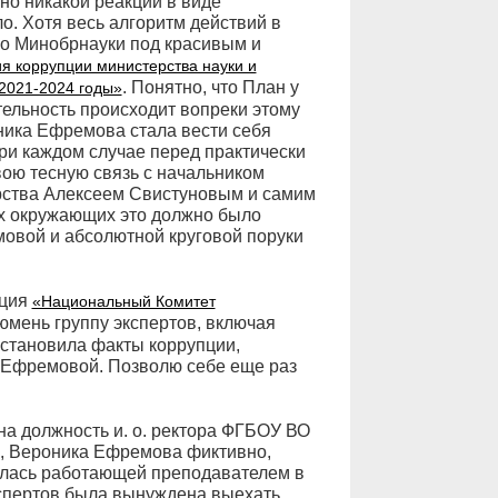
но никакой реакции в виде
о. Хотя весь алгоритм действий в
го Минобрнауки под красивым и
я коррупции министерства науки и
. Понятно, что План у
2021-2024 годы»
тельность происходит вопреки этому
ника Ефремова стала вести себя
ри каждом случае перед практически
ою тесную связь с начальником
рства Алексеем Свистуновым и самим
х окружающих это должно было
овой и абсолютной круговой поруки
ация
«Национальный Комитет
мень группу экспертов, включая
установила факты коррупции,
Ефремовой. Позволю себе еще раз
на должность и. о. ректора ФГБОУ ВО
, Вероника Ефремова фиктивно,
илась работающей преподавателем в
кспертов была вынуждена выехать.