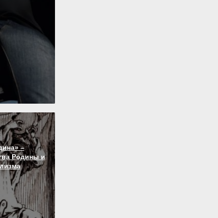
дина» –
тва Родины и
лизма