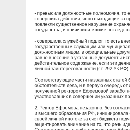
- превысила должностные полномочия, то е
совершила действия, явно выходящие за п
повлекли существенное нарушение охраня
государства, и причинили тяжкие последстви
- совершила служебный подлог, то есть вн
государственным служащим или муниципа
должностным лицом, в официальные докум
равно внесение в указанные документы ис
действительное содержание, если эти деян
личной заинтересованности (ст. 292 УК РФ);
Соответствующие части названных статей б
обстоятельств дела, и в первую очередь от
полученной ректором Ефремовой заработной
участвовавших в совершении указанных пр
2. Ректор Ефремова незаконно, без соглас
и высшего образования РФ, инициировала 
своей личной ипотеке за счет бюджета подч
акцентировать внимание на то, что речь ид
Соответственно, в действиях ректора Ефр