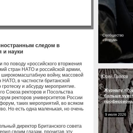
Cообщество
«Форум»
 иностранным следом в
 и науки
ии по поводу «российского вторжения
мий стран НАТО и российской армии,
в широкомасштабную войну, массовой
Юрий Павлов
 НАТО, в частности британской
 гротеску и абсурду мероприятие.
Журналу «Ро
го Союза ректоров и Посольства
больше чувс
орум ректоров университетов России
профессиона
форум, таких мероприятий, во всяком
о. Но есть одна маленькая, но очень
9 июля 2026
ельный директор Британского совета
верил своим глазам, прочитав эту