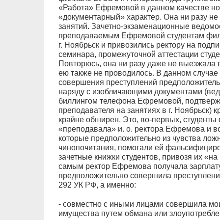
«Работа» Ефремовой в данном качестве но
«документарный» характер. Она ни разу н
занятий. Зачетно-экзаменационные ведомо
преподаваемым Ефремовой студентам фили
г. Ноябрьск и привозились ректору на подпи
семинара, промежуточной аттестации студ
Повторюсь, она ни разу даже не выезжала 
ею также не проводилось. В данном случае
совершения преступлений предположительно
наряду с изобличающими документами (вед
биллингом телефона Ефремовой, подтверж
преподавателя на занятиях в г. Ноябрьск) 
крайне обширен. Это, во-первых, студенты
«преподавала» и. о. ректора Ефремова и в
которые предположительно из чувства лож
чинопочитания, помогали ей фальсифицир
зачетные книжки студентов, привозя их «на
самым ректор Ефремова получала зарплату 
предположительно совершила преступления,
292 УК РФ, а именно:
- совместно с иными лицами совершила мо
имущества путем обмана или злоупотреблен