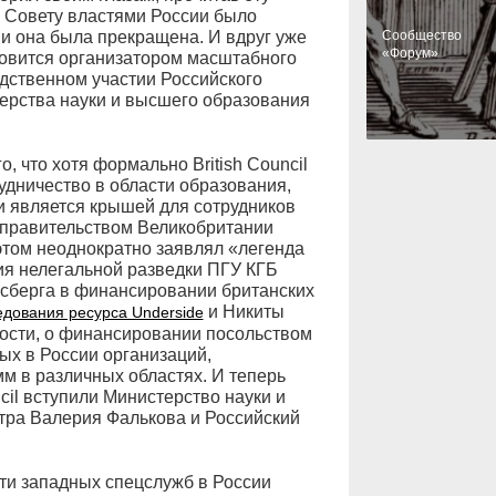
у Совету властями России было
 и она была прекращена. И вдруг уже
Cообщество
«Форум»
ановится организатором масштабного
дственном участии Российского
ерства науки и высшего образования
о, что хотя формально British Council
дничество в области образования,
ти является крышей для сотрудников
 правительством Великобритании
этом неоднократно заявлял «легенда
ия нелегальной разведки ПГУ КГБ
сберга в финансировании британских
и Никиты
едования ресурса Underside
ности, о финансировании посольством
ых в России организаций,
м в различных областях. И теперь
ncil вступили Министерство науки и
тра Валерия Фалькова и Российский
ти западных спецслужб в России