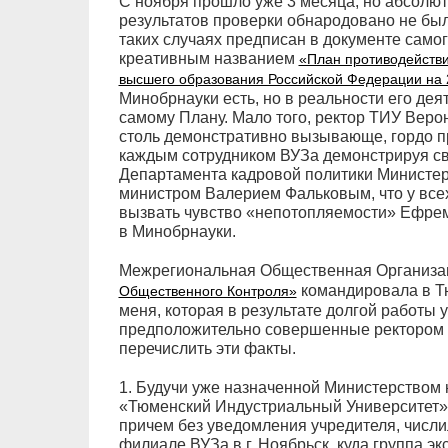
С ноября прошло уже 3 месяца, но абсолют
результатов проверки обнародовано не был
таких случаях предписан в документе само
креативным названием
«План противодействи
высшего образования Российской Федерации на 
Минобрнауки есть, но в реальности его дея
самому Плану. Мало того, ректор ТИУ Веро
столь демонстративно вызывающе, гордо п
каждым сотрудником ВУЗа демонстрируя св
Департамента кадровой политики Министе
министром Валерием Фальковым, что у все
вызвать чувство «непотопляемости» Ефрем
в Минобрнауки.
Межрегиональная Общественная Организ
командировала в Тю
Общественного Контроля»
меня, которая в результате долгой работы 
предположительно совершенные ректором 
перечислить эти факты.
1. Будучи уже назначенной Министерством 
«Тюменский Индустриальный Университет»
причем без уведомления учредителя, числ
филиале ВУЗа в г. Ноябрьск, куда группа э