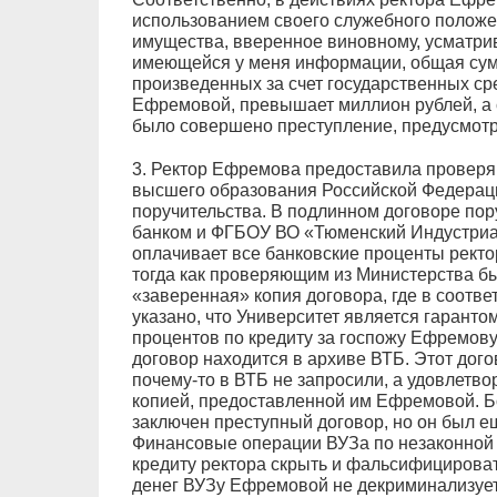
использованием своего служебного положен
имущества, вверенное виновному, усматрив
имеющейся у меня информации, общая сум
произведенных за счет государственных ср
Ефремовой, превышает миллион рублей, а 
было совершено преступление, предусмотре
3. Ректор Ефремова предоставила проверя
высшего образования Российской Федера
поручительства. В подлинном договоре пор
банком и ФГБОУ ВО «Тюменский Индустриал
оплачивает все банковские проценты ректо
тогда как проверяющим из Министерства 
«заверенная» копия договора, где в соотв
указано, что Университет является гаранто
процентов по кредиту за госпожу Ефремову
договор находится в архиве ВТБ. Этот дог
почему-то в ВТБ не запросили, а удовлет
копией, предоставленной им Ефремовой. Б
заключен преступный договор, но он был е
Финансовые операции ВУЗа по незаконной 
кредиту ректора скрыть и фальсифицирова
денег ВУЗу Ефремовой не декриминализует