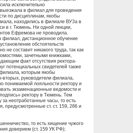
сила исключительно
е выезжала в филиал для проведения
сти по дисциплинам, якобы
ала, находились в филиале ВУЗа в
си в г. Тюмень. Ни одной лекции,
ентов Ефремова не проводила.
в филиал, дистанционное обучение
 установление обстоятельств
 не составит никакого труда, так как
омостями, зачетными книжками,
дающим факт отсутствия ректора-
круг потенциальных свидетелей также
 филиала, которым якобы
о-вторых, руководители филиала,
но понимаемой лояльности ректору и
овать экзаменационные ведомости и
 подпись» ректору в Тюмень. Тем
за неотработанные часы, то есть
 предусмотренные ст. ст. 159, 286 и
шенничество, то есть хищение чужого
ия доверием (ст. 159 УК РФ);