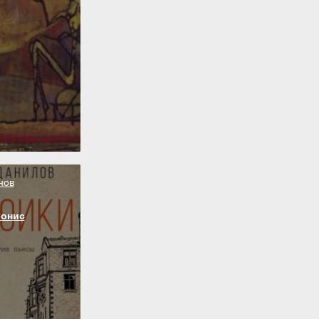
нов
ионис