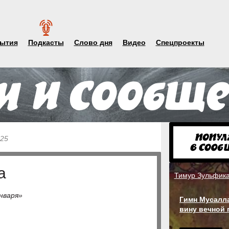
ытия
Подкасты
Слово дня
Видео
Спецпроекты
025
а
Тимур Зульфик
нваря»
Гимн Мусалла
вину вечной 