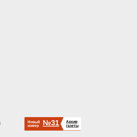
№31
Архив
Новый
й
номер
газеты