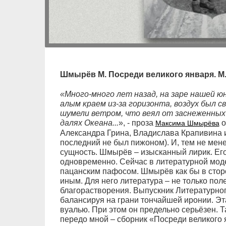
Шмырёв М. Посреди великого января. М.: Т
«Много-много лет назад, на заре нашей ю
алым краем из-за горизонта, воздух был с
шумели ветром, что веял от заснеженных
далях Океана...
», - проза
о
Максима Шмырёва
Александра Грина, Владислава Крапивина 
последний не был пижоном). И, тем не менее
сущность. Шмырёв – изысканный лирик. Его
одновременно. Сейчас в литературной мо
пацанским пафосом. Шмырёв как бы в сторо
иным. Для него литература – не только пол
благорастворения. Выпускник Литературног
балансируя на грани тончайшей иронии. Эта
вуалью. При этом он предельно серьёзен. Т
передо мной – сборник «Посреди великого 