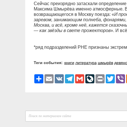
Сейчас преизрядно затаскали определени
Максима Шмырёва именно атмосферные. Вс
возвращающегося в Москву поезда: «
И про
заревом, занимающим полнеба, фонарями
Москва, и всё, кроме неё, кажется сказо
— как звёзды в свете прожекторов
». И вс
*ряд подразделений РНЕ признаны экстрем
Теги события:
книги
литература
шмырёв
девян
Ресурс
Email
VK
Telegram
Gmail
LiveJournal
Print
Twitter
V