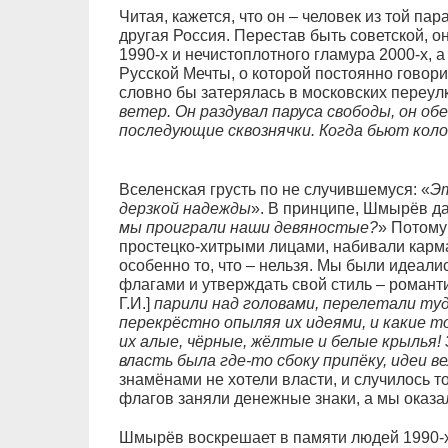
Читая, кажется, что он – человек из той па
другая Россия. Перестав быть советской, 
1990-х и нечистоплотного гламура 2000-х, 
Русской Мечты, о которой постоянно говори
словно бы затерялась в московских переулк
ветер. Он раздувал паруса свободы, он о
последующие сквознячки. Когда бьют коло
Вселенская грусть по не случившемуся: «
Эт
дерзкой надежды
». В принципе, Шмырёв да
мы проиграли наши девяностые?
» Потому 
простецко-хитрыми лицами, набивали карма
особенно то, что – нельзя. Мы были идеали
флагами и утверждать свой стиль – романт
Г.И.]
парили над головами, перелетали туд
перекрёстно опыляя их идеями, и какие то
их алые, чёрные, жёлтые и белые крылья!
власть была где-то сбоку припёку, идеи в
знамёнами не хотели власти, и случилось т
флагов заняли денежные знаки, а мы оказа
Шмырёв воскрешает в памяти людей 1990-х