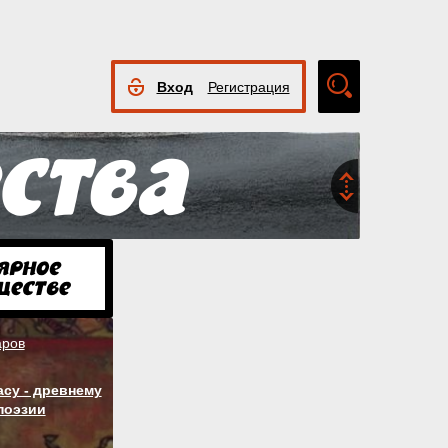
Вход
Регистрация
Расширенный
поиск
аров
су - древнему
поэзии