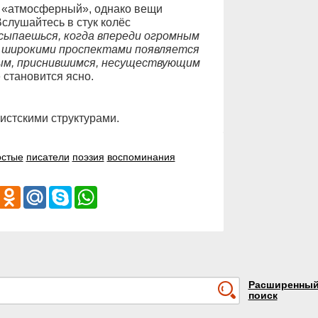
е «атмосферный», однако вещи
лушайтесь в стук колёс
сыпаешься, когда впереди огромным
, широкими проспектами появляется
чным, приснившимся, несуществующим
ё становится ясно.
истскими структурами.
остые
писатели
поэзия
воспоминания
iber
Odnoklassniki
Mail.Ru
Skype
WhatsApp
Расширенны
поиск