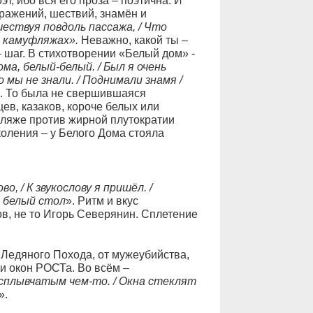
, ибо вся его проза – поэтична. И
ражений, шествий, знамён и
 шествуя повдоль пассажа, / Что
 и камуфляжах».
Неважно, какой ты –
– шаг. В стихотворении «Белый дом» -
ома, белый-белый. / Был я очень
 мы не знали. / Поднимали знамя /
. То была не свершившаяся
в, казаков, короче белых или
фляже против жирной плутократии
оления – у Белого Дома стояла
во, / К звукослову я пришёл. /
, белый стол
». Ритм и вкус
в, не то Игорь Северянин. Сплетение
Ледяного Похода, от мужеубийства,
и окон РОСТа. Во всём –
сплывчатым чем-то. / Окна стеклят
».