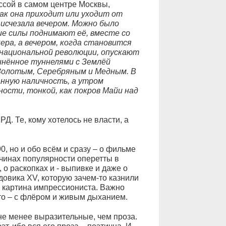
ссой в самом центре Москвы,
как она приходит или уходит от
 исчезала вечером. Можно было
е силы поднимают её, вместе со
ера, а вечером, когда становится
 национальной революции, опускают
инённое туннелями с Землёй
 Золотым, Серебряным и Медным. В
анную наличность, а утром
ности, тонкой, как покров Майи над
. Те, кому хотелось не власти, а
, но и обо всём и сразу – о фильме
чинах популярности оперетты в
 о раскопках и - выпивке и даже о
овика XV, которую зачем-то казнили
 картина импрессиониста. Важно
это – с флёром и живым дыханием.
не менее выразительные, чем проза.