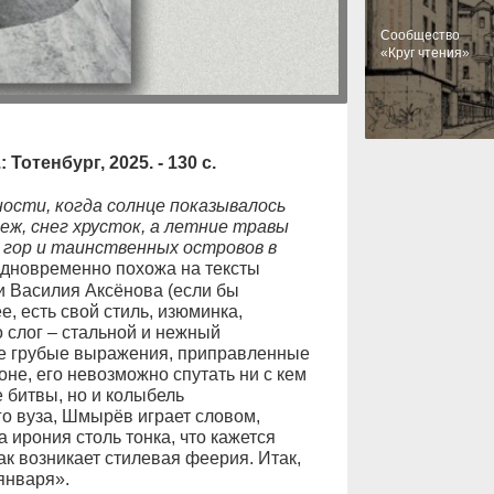
Cообщество
«Круг чтения»
отенбург, 2025. - 130 с.
ности, когда солнце показывалось
веж, снег хрусток, а летние травы
 гор и таинственных островов в
дновременно похожа на тексты
и Василия Аксёнова (если бы
, есть свой стиль, изюминка,
 слог – стальной и нежный
де грубые выражения, приправленные
не, его невозможно спутать ни с кем
е битвы, но и колыбель
о вуза, Шмырёв играет словом,
 ирония столь тонка, что кажется
ак возникает стилевая феерия. Итак,
января».