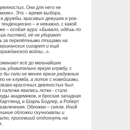
евяностых. Они для него не
лихие». Это – время выбора,
 и дружбы, красивых девушек и рок-
тенденциозно – и неважно, с какой
же – особая аура: «
Бывало, идёшь по
ша листвой, её не убирают
сь за перелётными птицами на
ериканских сигарет и ещё
ражданской войны..
.».
споминают всё до мельчайших
ишь удивительно яркую клумбу, с
о бы сели не менее яркие радужные
о не клумба, а лоток с новейшими,
кроваво-красочных девяностых был
палочки явились лотки - стало
труды академиков, и броская западная
Картленд, и Шарль Бодлер, и Роберт
азвлечения. Обложки – сияли. Иной
шние обложки скучноваты и
льто, присевший отдохнуть на
в.