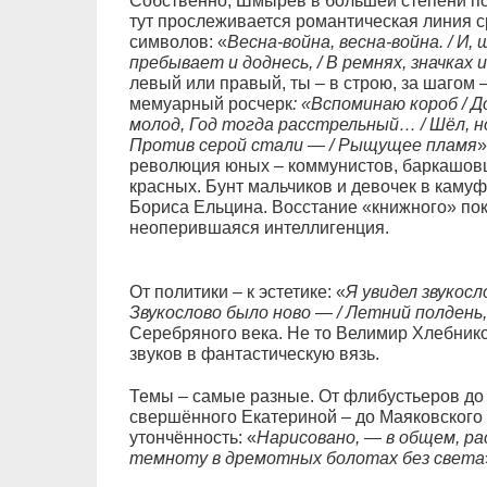
Собственно, Шмырёв в большей степени поэт
тут прослеживается романтическая линия с
символов: «
Весна-война, весна-война. / И,
пребывает и доднесь, / В ремнях, значках
левый или правый, ты – в строю, за шагом 
мемуарный росчерк
: «Вспоминаю короб / Д
молод, Год тогда расстрельный… / Шёл, но
Против серой стали — / Рыщущее пламя
»
революция юных – коммунистов, баркашовце
красных. Бунт мальчиков и девочек в каму
Бориса Ельцина. Восстание «книжного» пок
неоперившаяся интеллигенция.
От политики – к эстетике: «
Я увидел звукосло
Звукослово было ново — / Летний полдень
Серебряного века. Не то Велимир Хлебнико
звуков в фантастическую вязь.
Темы – самые разные. От флибустьеров до 
свершённого Екатериной – до Маяковского 
утончённость: «
Нарисовано, — в общем, ра
темноту в дремотных болотах без света