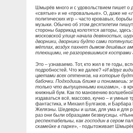
Шмырёв много и с удовольствием пишет о д
«святые» и не «провальные». О, даже не «
политических игр – часто кровавых, борьбы
музыки. Обычно об этом десятилетии пишут 
стороны баррикад колотятся авторы, здесь 
московской улице начала девяностых, шур
дворники, дворники будто сами потянули
мётлах, воздух пахнет дымом дешёвых ам
тлеющими, не разгоревшимися кострами г
Это – узнаваемо. Тот, кто жил в те годы, в
подробностей. Что же далее? «
И вдруг вид
цветами всех оттенков, на которые будт
бабочки. Подходишь ближе и понимаешь: эт
только что выпущенными книгами
», - в 
книжный бум. Как по мановению волшебной 
издаваться всё, массово, кучно – и умные 
фантастика, и Михаил Булгаков, и Барбара 
Желязны. Шедевры и шлак, для ума и для р
раз они были образцами безвкусицы. «
Ныне
респектабельны, как господин в сером па
скамейке в парке
», - подытоживает Шмырё