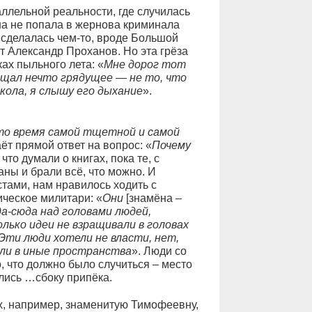
раллельной реальности, где случилась
она не попала в жернова криминала
а сделалась чем-то, вроде Большой
т Александр Проханов. Но эта грёза
ах пыльного лета: «
Мне дорог тот
бещал нечто грядущее — не то, что
кола, я слышу его дыхание
».
о время самой тщетной и самой
ёт прямой ответ на вопрос: «
Почему
что думали о книгах, пока те, с
ны и брали всё, что можно. И
стами, нам нравилось ходить с
ическое милитари: «
Они
[знамёна –
а-сюда над головами людей,
лько идеи не взращивали в головах
 Эти люди хотели не власти, нет,
ели в иные пространства
». Люди со
о, что должно было случиться – место
лись …сбоку припёка.
, например, знаменитую Тимофеевну,