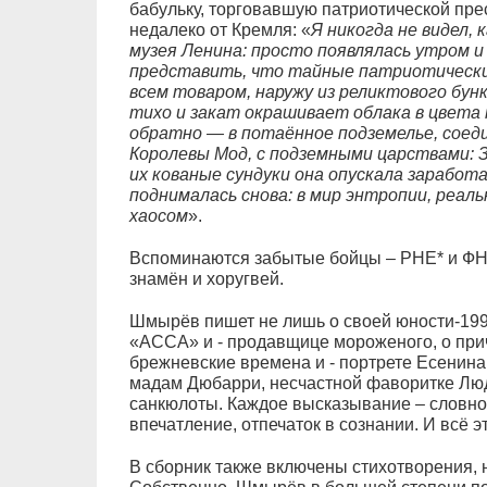
бабульку, торговавшую патриотической пре
недалеко от Кремля: «
Я никогда не видел, 
музея Ленина: просто появлялась утром и
представить, что тайные патриотически
всем товаром, наружу из реликтового бунк
тихо и закат окрашивает облака в цвета
обратно — в потаённое подземелье, соед
Королевы Мод, с подземными царствами:
их кованые сундуки она опускала заработ
поднималась снова: в мир энтропии, реаль
хаосом
».
Вспоминаются забытые бойцы – РНЕ* и ФНРД
знамён и хоругвей.
Шмырёв пишет не лишь о своей юности-1990
«АССА» и - продавщице мороженого, о при
брежневские времена и - портрете Есенина,
мадам Дюбарри, несчастной фаворитке Люд
санкюлоты. Каждое высказывание – словно
впечатление, отпечаток в сознании. И всё 
В сборник также включены стихотворения, 