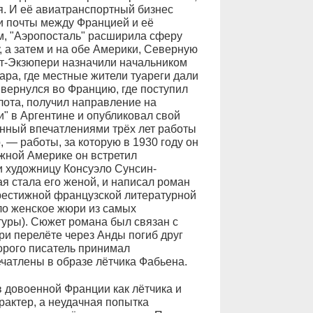
я. И её авиатранспортный бизнес
и почты между Францией и её
, "Аэропосталь" расширила сферу
, а затем и на обе Америки, Северную
нт-Экзюпери назначили начальником
ра, где местные жители туареги дали
 вернулся во Францию, где поступил
ота, получил направление на
" в Аргентине и опубликовал свой
нный впечатлениями трёх лет работы
 — работы, за которую в 1930 году он
жной Америке он встретил
и художницу Консуэло Сунсин-
я стала его женой, и написал роман
престижной французской литературной
ло женское жюри из самых
уры). Сюжет романа был связан с
ри перелёте через Анды погиб друг
орого писатель принимал
ечатлены в образе лётчика Фабьена.
 довоенной Франции как лётчика и
актер, а неудачная попытка