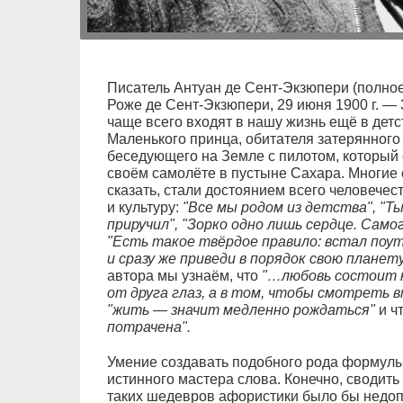
Писатель Антуан де Сент-Экзюпери (полно
Роже де Сент-Экзюпери, 29 июня 1900 г. — 3
чаще всего входят в нашу жизнь ещё в детс
Маленького принца, обитателя затерянного 
беседующего на Земле с пилотом, который
своём самолёте в пустыне Сахара. Многие 
сказать, стали достоянием всего человечес
и культуру:
"Все мы родом из детства", "Ты
приручил", "Зорко одно лишь сердце. Само
"Есть такое твёрдое правило: встал поутр
и сразу же приведи в порядок свою планету
автора мы узнаём, что
"…любовь состоит н
от друга глаз, а в том, чтобы смотреть 
"жить — значит медленно рождаться"
и ч
потрачена".
Умение создавать подобного рода формулы
истинного мастера слова. Конечно, сводить
таких шедевров афористики было бы недо