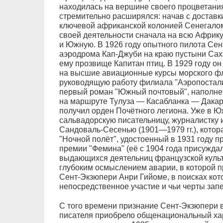
находилась на вершине своего процветани
стремительно расширялся: начав с доставк
ключевой африканской колонией Сенегалом
своей деятельности сначала на всю Африку
и Южную. В 1926 году опытного пилота Се
аэродрома Кап-Джуби на краю пустыни Саха
ему прозвище Капитан птиц. В 1929 году он
на высшие авиационные курсы морского фл
руководящую работу филиала "Аэропостали
первый роман "Южный почтовый", наполне
на маршруте Тулуза — Касабланка — Дакар,
получил орден Почётного легиона. Уже в Ю
сальвадорскую писательницу, журналистку 
Сандоваль-Сесенью (1901—1979 гг.), котора
"Ночной полёт", удостоенный в 1931 году 
премии "Фемина" (её с 1904 года присужда
выдающихся деятельниц французской культ
глубоким осмыслением аварии, в которой п
Сент-Экзюпери Анри Гийоме, в поисках кот
непосредственное участие и чьи черты зап
С того времени признание Сент-Экзюпери в
писателя приобрело общенациональный хар