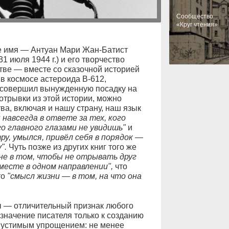
Cообщество
«Круг чтения»
е имя — Антуан Мари Жан-Батист
1 июля 1944 г.) и его творчество
тве — вместе со сказочной историей
в космосе астероида В-612,
 совершил вынужденную посадку на
отрывки из этой истории, можно
тва, включая и нашу страну, наш язык
 навсегда в ответе за тех, кого
го главного глазами не увидишь"
и
у, умылся, привёл себя в порядок —
".
Чуть позже из других книг того же
е в том, чтобы не отрывать друг
вместе в одном направлении",
что
то
"смысл жизни — в том, на что она
 — отличительный признак любого
 значение писателя только к созданию
пустимым упрощением: не менее