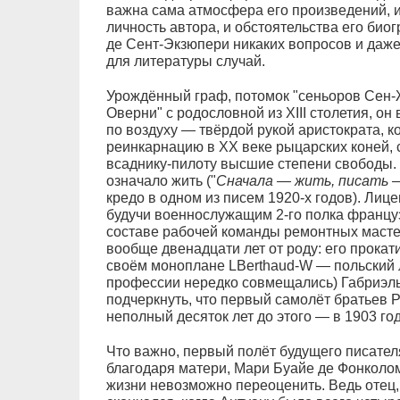
важна сама атмосфера его произведений, и 
личность автора, и обстоятельства его био
де Сент-Экзюпери никаких вопросов и даже
для литературы случай.
Урождённый граф, потомок "сеньоров Сен-
Оверни" с родословной из XIII столетия, он
по воздуху — твёрдой рукой аристократа, к
реинкарнацию в ХХ веке рыцарских коней,
всаднику-пилоту высшие степени свободы. 
означало жить ("
Сначала — жить, писать 
кредо в одном из писем 1920-х годов). Лице
будучи военнослужащим 2-го полка француз
составе рабочей команды ремонтных мастер
вообще двенадцати лет от роду: его прокат
своём моноплане LBerthaud-W — польский лё
профессии нередко совмещались) Габриэль 
подчеркнуть, что первый самолёт братьев Р
неполный десяток лет до этого — в 1903 год
Что важно, первый полёт будущего писател
благодаря матери, Мари Буайе де Фонколомб
жизни невозможно переоценить. Ведь отец