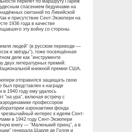
льности перелёт по маршруту Париж
чудесным спасением бедуинами на
езнадёжных скитаний по Ливийской
 Как и присутствие Сент-Экзюпери на
сте 1936 года в качестве
ещавшего эту войну со стороны
"Земля людей" (в русском переводе —
есок и звёзды"), тоже посвящённая
ном деле как "инструменте
зу двух литературных премий:
Национальной книжной премии США.
зюпери отправился защищать свою
ве был представлен к награде
 в 1940 году ему удалось
 "на ура", включая встречу с
 аэродинамике профессором
аборатории аэронавтики фонда
 чрезвычайный интерес к идеям Сент-
лами в 1942 году Сент-Экзюпери
тную книгу — "Маленький принц", а в
ции" генерала Шарля де Голля и