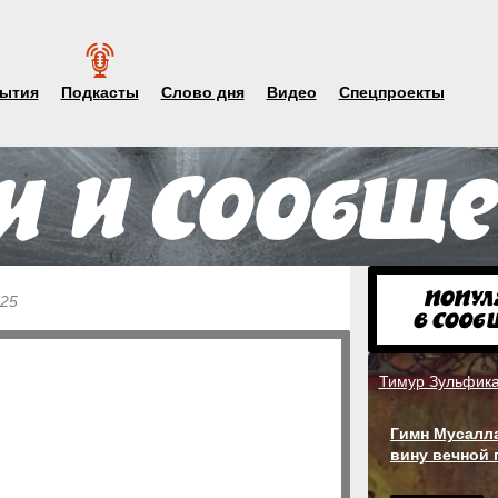
ытия
Подкасты
Слово дня
Видео
Спецпроекты
025
Тимур Зульфик
Гимн Мусалла
вину вечной 