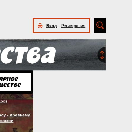
Вход
Регистрация
Расширенный
поиск
аров
су - древнему
поэзии