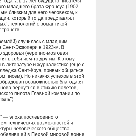
 года, а в 17 лет будущего писателя
ого младшего брата Франсуа (1902—
амым близким для него человеком, к
ации, который тогда представлял
ых", технологий с романтикой
странств.
землёй) случилась с младшим
 Сент-Экзюпери в 1923-м. В
ю здоровья (черепно-мозговая
нять себя чем-то другим. К этому
 в литературе и журналистике (ещё с
колледжа Сент-Круа, привык общаться
ом писем). Но никаких успехов в этой
о обрадован возможностью благодаря
нова вернуться в стихию полётов,
анского пилота Главной компании по
аль").
е" — эпоха послевоенного
ем технических возможностей и
ктуры человеческого общества.
 победившей в Первой мировой войне,