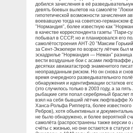
добился зачисления в её разведывательную
девять боевых вылетов на самолёте "Локхи
гипотетической возможности зачисления ав
воевавшую тогда на советско-германском 
"Нормандия", более известную как "Норман
в качестве корреспондента газеты "Пари-су
побывал в СССР, но и планировался его пол
самолётостроения АНТ-20 "Максим Горький
за Сент-Экзюпери по возрасту лётчик был мо
эскадрилье "Нормандия — Неман" разница с
вести воздушные бои с асами люфтваффе д
десятках авиакатастроф знаменитого писа
неоправданным риском. Но он снова и снов
время очередного разведывательного полёт
обнаружения и идентификации остатков ег
(это случилось только в 2003 году, а за пят
рыбацкие сети попал серебряный браслет п
взял на себя бывший лётчик люфтваффе Хо
Ханса-Рольфа Рипперта, более известного
Ребров), хотя объективных и документальны
не было обнаружено, и более вероятной сч
самолёта (распространены также версии о
счёты с жизнью, но они остаются в статусе 