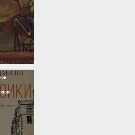
нов
ионис