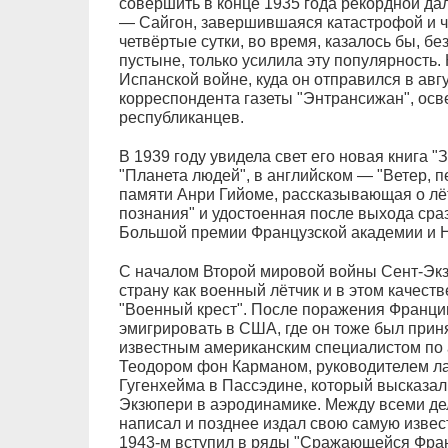
совершить в конце 1935 года рекордной да
— Сайгон, завершившаяся катастрофой и 
четвёртые сутки, во время, казалось бы, б
пустыне, только усилила эту популярность.
Испанской войне, куда он отправился в авгу
корреспондента газеты "Энтрансижан", осв
республиканцев.
В 1939 году увидела свет его новая книга 
"Планета людей", в английском — "Ветер, п
памяти Анри Гийоме, рассказывающая о лёт
познания" и удостоенная после выхода сра
Большой премии Французской академии и 
С началом Второй мировой войны Сент-Эк
страну как военный лётчик и в этом качест
"Военный крест". После поражения Франции
эмигрировать в США, где он тоже был принят
известным американским специалистом по
Теодором фон Карманом, руководителем л
Гугенхейма в Пассэдине, который высказал
Экзюпери в аэродинамике. Между всеми де
написал и позднее издал свою самую извес
1943-м вступил в ряды "Сражающейся Фран