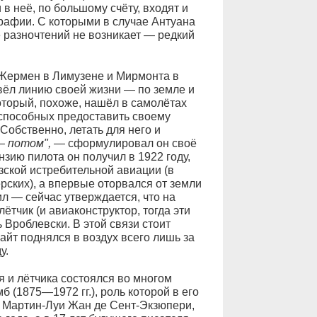
в неё, по большому счёту, входят и
графии. С которыми в случае Антуана
 разночтений не возникает — редкий
Жермен в Лимузене и Мирмонта в
 вёл линию своей жизни — по земле и
оторый, похоже, нашёл в самолётах
 способных предоставить своему
Собственно, летать для него и
— потом",
— сформулировал он своё
нзию пилота он получил в 1922 году,
ской истребительной авиации (в
ских), а впервые оторвался от земли
ил — сейчас утверждается, что на
тчик (и авиаконструктор, тогда эти
Вроблевски. В этой связи стоит
айт поднялся в воздух всего лишь за
у.
я и лётчика состоялся во многом
 (1875—1972 гг.), роль которой в его
, Мартин-Луи Жан де Сент-Экзюпери,