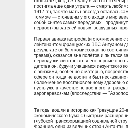
скончался, когда Антуану было всего четыре
постигла ещё одна утрата — смерть любим
1917 гг.), так что мать навсегда осталась с
тому же — стоявшим у его входа в мир ави
собой синтез самых передовых, "продвинут
первооткрывателей новых, воздушных, про
Первая авиакатастрофа (и столкновение с 
лейтенантом французских ВВС Антуаном де
результате он был комиссован по состояни
травма), оказался вне полётов и пытался за
периоду жизни относятся его первые опыты
детства он, будучи учащимся иезуитского 
с близкими, особенно с матерью, посредств
сфере он тогда не достиг и был несказанн
более-менее восстановленному здоровью с
пусть уже в качестве не военного, а гражд
аэроперевозкам (впоследствии — "Аэропост
Те годы вошли в историю как "ревущие 20-
экономического бума с быстрым расширени
глубокой трансформацией социальной стру
Франция, одна из ведущих стран Антанты,