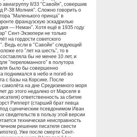
 авиагруппу II/33 "Савойя", совершив
д Р-38 Молния". Сложно говорить о
тора "Маленького принца" в
фронте французскую эскадрилью
дия — Неман". Хотя ещё в 1935 году
ар" Сент-Экзюпери не только
ёт на гордости советского
". Ведь если в "Савойе" следующий
ложе его "лет на шесть", то в
оставляла бы не менее 10 лет, и
ля "переломанного" в полутора
теля было бы совершенно
а поднимался в небо и погиб во
а с базы на Корсике. После
о самолёта на дне Средиземного моря
ь лет до этого недалеко от Марселя в
исателя) ответственность за сбитие
рст Рипперт (старший брат певца
 под сценическим псевдонимом Иван
х свидетельств в пользу этой версии
итается техническая неисправность
 личном решении писателя свести
гипотез). Уже после смерти Сент-