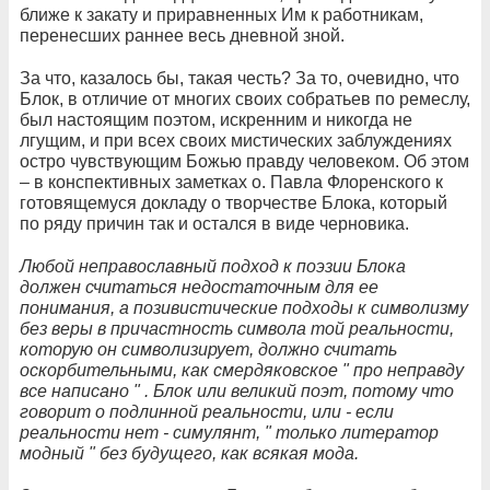
ближе к закату и приравненных Им к работникам,
перенесших раннее весь дневной зной.
За что, казалось бы, такая честь? За то, очевидно, что
Блок, в отличие от многих своих собратьев по ремеслу,
был настоящим поэтом, искренним и никогда не
лгущим, и при всех своих мистических заблуждениях
остро чувствующим Божью правду человеком. Об этом
– в конспективных заметках о. Павла Флоренского к
готовящемуся докладу о творчестве Блока, который
по ряду причин так и остался в виде черновика.
Любой неправославный подход к поэзии Блока
должен считаться недостаточным для ее
понимания, а позивистические подходы к символизму
без веры в причастность символа той реальности,
которую он символизирует, должно считать
оскорбительными, как смердяковское " про неправду
все написано " . Блок или великий поэт, потому что
говорит о подлинной реальности, или - если
реальности нет - симулянт, " только литератор
модный " без будущего, как всякая мода.