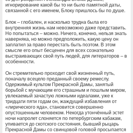
игнорирование какой бы то ни было памятной даты,
связанной с его именем, Блоку пришлось бы по душе.
Блок – глобален, и насколько трудна была его
внутренняя жизнь нам невозможно даже представить.
Но попытаться – можно. Ничего, конечно, нельзя знать
наверняка, но можно предположить, какую цену он
заплатил за право перестать быть поэтом. В этом
смысле его опыт бесценен для всех сознательно
выстраивающих свой путь людей, для литераторов – в
особенности.
Он стремительно проходит свой жизненный путь,
поначалу всецело преданный своему ремеслу.
Одержимый культом Прекрасной Дамы, занятый
борьбой с мучающим его страшным и пошлым миром,
увлекаемый зачастую ложными идеалами, уже к
тридцати пяти годам он, жаждущий избавления от
«лирического яда», становится совершенно
опустошенным человеком. Некогда утончённый эстет
ночи напролет слоняется по петербургским кабакам,
упивается до скотского состояния, бывший рыцарь
Прекрасной Дамы со свинцовой головой просыпается