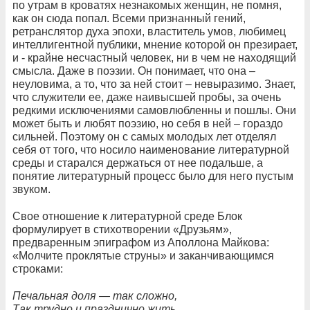
по утрам в кроватях незнакомых женщин, не помня,
как он сюда попал. Всеми признанный гений,
ретранслятор духа эпохи, властитель умов, любимец
интеллигентной публики, мнение которой он презирает,
и - крайне несчастный человек, ни в чем не находящий
смысла. Даже в поэзии. Он понимает, что она –
неуловима, а то, что за ней стоит – невыразимо. Знает,
что служители ее, даже наивысшей пробы, за очень
редкими исключениями самовлюбленны и пошлы. Они
может быть и любят поэзию, но себя в ней – гораздо
сильней. Поэтому он с самых молодых лет отделял
себя от того, что носило наименование литературной
среды и старался держаться от нее подальше, а
понятие литературный процесс было для него пустым
звуком.
Свое отношение к литературной среде Блок
формулирует в стихотворении «Друзьям»,
предваренным эпиграфом из Аполлона Майкова:
«Молчите проклятые струны» и заканчивающимся
строками:
Печальная доля — так сложно,
Так трудно и празднично жить,