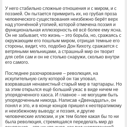
У него стабильно сложные отношения и с миром, и с
поэзией. Он пытается примирить их, но грубая проза
человеческого существования неизбежно берёт верх
над утончённой утопией, которой отмечена поэзия и
функциональная иллюзорность её всё более ему ясна.
Он не забывает, что жизнь – это борьба, но, сражаясь с
окружающим его пошлым миром, отрицая темные его
стороны, видит, что, подобно Дон Кихоту, сражается с
ветряными мельницами, а страшный мир он творит
для себя сам и он не столько снаружи, сколько внутри
его самого.
Последнее разочарование – революция, на
искупительную силу которой он так уповал,
взорвавшая ненавистный старый мир в тартарары. Но
за этим открылся ещё больший ужас в виде ничем не
упорядоченного хаоса. И главное – не могущим быть
упорядоченным никогда. Написав «Двенадцать», он
понял и это, и в конце концов пришел к неотвратимому
и неизбежному выводу: и поэзия, и другие
человеческие иллюзии, и уж тем более какая бы то ни
была революция, стремящаяся переделать мир до