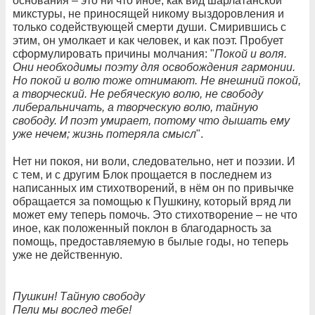
основания – это ни что иное, как вид шарлатанской
микстуры, не приносящей никому выздоровления и
только содействующей смерти души. Смирившись с
этим, он умолкает и как человек, и как поэт. Пробует
сформулировать причины молчания: "
Покой и воля.
Они необходимы поэту для освобождения гармонии.
Но покой и волю тоже отнимают. Не внешний покой,
а творческий. Не ребяческую волю, не свободу
либеральничать, а творческую волю, тайную
свободу. И поэт умирает, потому что дышать ему
уже нечем; жизнь потеряла смысл
".
Нет ни покоя, ни воли, следовательно, нет и поэзии. И
с тем, и с другим Блок прощается в последнем из
написанных им стихотворений, в нём он по привычке
обращается за помощью к Пушкину, который вряд ли
может ему теперь помочь. Это стихотворение – не что
иное, как положенный поклон в благодарность за
помощь, предоставляемую в былые годы, но теперь
уже не действенную.
Пушкин! Тайную свободу
Пели мы вослед тебе!