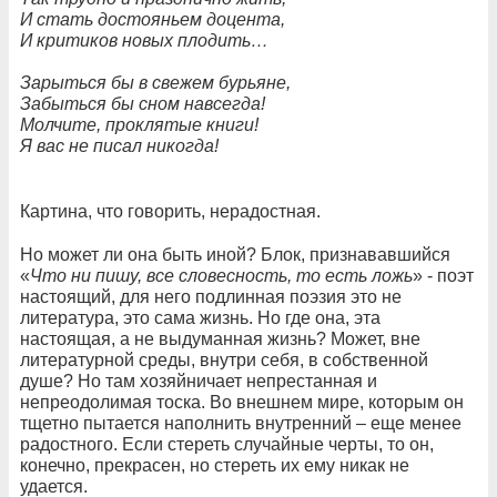
И стать достояньем доцента,
И критиков новых плодить…
Зарыться бы в свежем бурьяне,
Забыться бы сном навсегда!
Молчите, проклятые книги!
Я вас не писал никогда!
Картина, что говорить, нерадостная.
Но может ли она быть иной? Блок, признававшийся
«
Что ни пишу, все словесность, то есть ложь
» - поэт
настоящий, для него подлинная поэзия это не
литература, это сама жизнь. Но где она, эта
настоящая, а не выдуманная жизнь? Может, вне
литературной среды, внутри себя, в собственной
душе? Но там хозяйничает непрестанная и
непреодолимая тоска. Во внешнем мире, которым он
тщетно пытается наполнить внутренний – еще менее
радостного. Если стереть случайные черты, то он,
конечно, прекрасен, но стереть их ему никак не
удается.