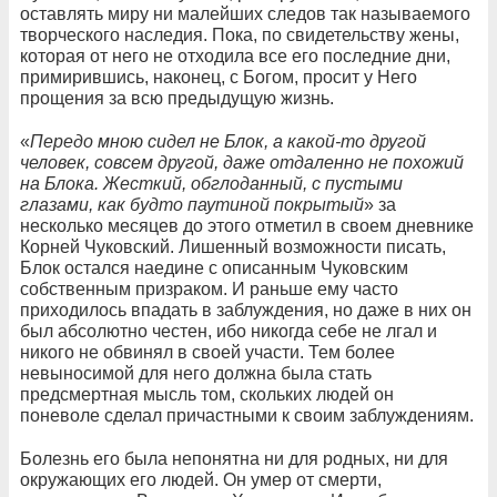
оставлять миру ни малейших следов так называемого
творческого наследия. Пока, по свидетельству жены,
которая от него не отходила все его последние дни,
примирившись, наконец, с Богом, просит у Него
прощения за всю предыдущую жизнь.
«
Передо мною сидел не Блок, а какой-то другой
человек, совсем другой, даже отдаленно не похожий
на Блока. Жесткий, обглоданный, с пустыми
глазами, как будто паутиной покрытый
» за
несколько месяцев до этого отметил в своем дневнике
Корней Чуковский. Лишенный возможности писать,
Блок остался наедине с описанным Чуковским
собственным призраком. И раньше ему часто
приходилось впадать в заблуждения, но даже в них он
был абсолютно честен, ибо никогда себе не лгал и
никого не обвинял в своей участи. Тем более
невыносимой для него должна была стать
предсмертная мысль том, скольких людей он
поневоле сделал причастными к своим заблуждениям.
Болезнь его была непонятна ни для родных, ни для
окружающих его людей. Он умер от смерти,