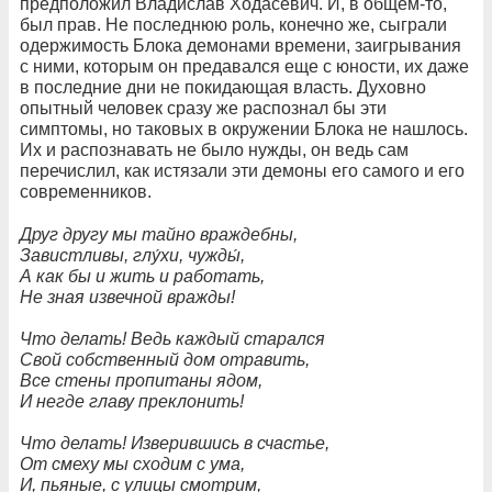
предположил Владислав Ходасевич. И, в общем-то,
был прав. Не последнюю роль, конечно же, сыграли
одержимость Блока демонами времени, заигрывания
с ними, которым он предавался еще с юности, их даже
в последние дни не покидающая власть. Духовно
опытный человек сразу же распознал бы эти
симптомы, но таковых в окружении Блока не нашлось.
Их и распознавать не было нужды, он ведь сам
перечислил, как истязали эти демоны его самого и его
современников.
Друг другу мы тайно враждебны,
Завистливы, глу́хи, чужды́,
А как бы и жить и работать,
Не зная извечной вражды!
Что делать! Ведь каждый старался
Свой собственный дом отравить,
Все стены пропитаны ядом,
И негде главу преклонить!
Что делать! Изверившись в счастье,
От смеху мы сходим с ума,
И, пьяные, с улицы смотрим,