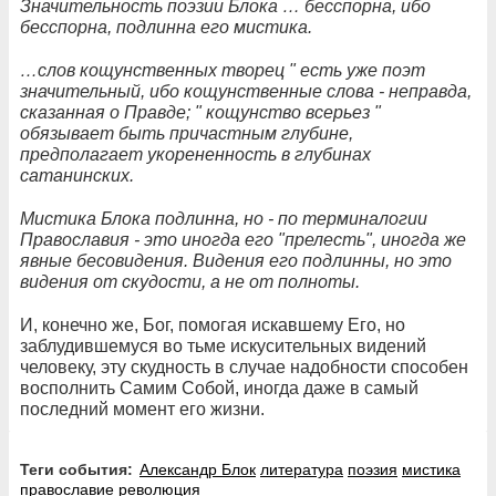
Значительность поэзии Блока … бесспорна, ибо
бесспорна, подлинна его мистика.
…слов кощунственных творец " есть уже поэт
значительный, ибо кощунственные слова - неправда,
сказанная о Правде; " кощунство всерьез "
обязывает быть причастным глубине,
предполагает укорененность в глубинах
сатанинских.
Мистика Блока подлинна, но - по терминалогии
Православия - это иногда его "прелесть", иногда же
явные бесовидения. Видения его подлинны, но это
видения от скудости, а не от полноты.
И, конечно же, Бог, помогая искавшему Его, но
заблудившемуся во тьме искусительных видений
человеку, эту скудность в случае надобности способен
восполнить Самим Собой, иногда даже в самый
последний момент его жизни.
Теги события:
Александр Блок
литература
поэзия
мистика
православие
революция