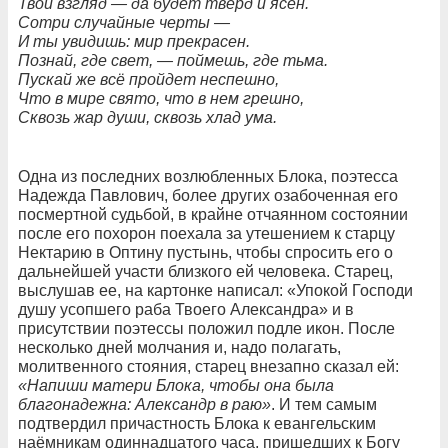
Твой взгляд — да будет тверд и ясен.
Сотри случайные черты —
И ты увидишь: мир прекрасен.
Познай, где свет, — поймешь, где тьма.
Пускай же всё пройдет неспешно,
Что в мире свято, что в нем грешно,
Сквозь жар души, сквозь хлад ума.
Одна из последних возлюбленных Блока, поэтесса
Надежда Павлович, более других озабоченная его
посмертной судьбой, в крайне отчаянном состоянии
после его похорон поехала за утешением к старцу
Нектарию в Оптину пустынь, чтобы спросить его о
дальнейшей участи близкого ей человека. Старец,
выслушав ее, на картонке написал: «Упокой Господи
душу усопшего раба Твоего Александра» и в
присутствии поэтессы положил подле икон. После
несколько дней молчания и, надо полагать,
молитвенного стояния, старец внезапно сказал ей:
«Напиши матери Блока, чтобы она была
благонадежна: Александр в раю»
. И тем самым
подтвердил причастность Блока к евангельским
наёмникам одиннадцатого часа, пришедших к Богу