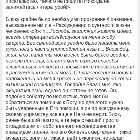
писательство. Ничего не пишите! Никогда не
занимайтесь литературой!»
Блоку крайне было необходимо прозрение Фонвизина,
высказанное им и в «Рассуждении о суетности жизни
человеческой»: «…
Господь, защитник живота моего,
всегда отвращал вознёсшуюся на меня злобу
смерти. Его святой воле угодно было лишить меня
руки, ноги и части употребления языка... Всевидец,
зная, что таланты мои могут быть более вредны,
нежели полезны, отнял у меня самого способы
изъясняться словесно и письменно и просветил меня
в рассуждении меня самого. С благоговением ношу я
наложенный на меня крест и не перестану до конца
жизни моей восклицать: Господи! Благо мне, яко
смирил мя еси
», однако он к этому не готов. Он,
подобно собрату по несчастью, тоже мог бы
обратиться за помощью к Богу, но для этого нужно
быть уверенным в Его помощи, а он по всегдашнему
своему упрямству все еще в Него не верит. Блок,
ранее бывший поэтом, а теперь ставший просто
страдающим от собственного несовершенства
инвалидом, поняв, что его болезнь смертельна, тяжко
мучается, вопит от ужаса, рвёт рукописи, не желая