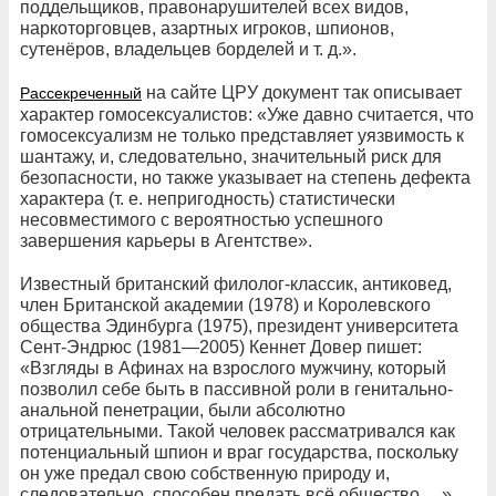
поддельщиков, правонарушителей всех видов,
наркоторговцев, азартных игроков, шпионов,
сутенёров, владельцев борделей и т. д.».
на сайте ЦРУ документ так описывает
Рассекреченный
характер гомосексуалистов: «Уже давно считается, что
гомосексуализм не только представляет уязвимость к
шантажу, и, следовательно, значительный риск для
безопасности, но также указывает на степень дефекта
характера (т. е. непригодность) статистически
несовместимого с вероятностью успешного
завершения карьеры в Агентстве».
Известный британский филолог-классик, антиковед,
член Британской академии (1978) и Королевского
общества Эдинбурга (1975), президент университета
Сент-Эндрюс (1981—2005) Кеннет Довер пишет:
«Взгляды в Афинах на взрослого мужчину, который
позволил себе быть в пассивной роли в генитально-
aнaльнoй пенетрации, были абсолютно
отрицательными. Такой человек рассматривался как
потенциальный шпион и враг государства, поскольку
он уже предал свою собственную природу и,
следовательно, способен предать всё общество …»