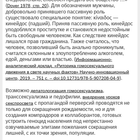
(
). Для обозначения мужчины,
Dover 1978, стр. 20
добровольно принявшего пассивную роль
существовало специальное понятие: κίναιδος —
кинейдос (падший). Приняв пассивную роль, кинейдос
уподоблялся проститутке и становился недостойным
быть свободным человеком. Как следствие кинейдос
лишался прав гражданина. Также считалось, что
человек, позволивший быть анально проникнутым,
считался склонным к злоупотреблению алкоголем,
едой, деньгами или властью. (
Информационно-
аналитический доклад. «Риторика гомосексуального
движения в свете научных фактов» Научно-инновационный
).
центр, 2019. – 751 с. – doi:10.12731/978-5-907208-04-9
Возможно
,
депатологизация гомосексуализма
транссексуализма и педофилии,
внедрение уроков
с пропагандой перверсий проводятся не
секспросвета
только для сокращения рождаемости, но и для
создания компрадоров и коллаборантов, готовых
устроить геноцид населения под непрестанно
озвучиваемые элитами пожелания сокращения
лишней, с их точки зрения, популяции.