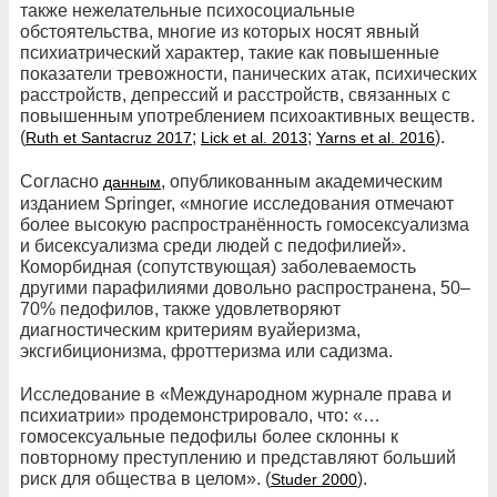
также нежелательные психосоциальные
обстоятельства, многие из которых носят явный
психиатрический характер, такие как повышенные
показатели тревожности, панических атак, психических
расстройств, депрессий и расстройств, связанных с
повышенным употреблением психоактивных веществ.
(
;
;
).
Ruth et Santacruz 2017
Lick et al. 2013
Yarns et al. 2016
Согласно
, опубликованным академическим
данным
изданием Springer, «многие исследования отмечают
более высокую распространённость гомосексуализма
и бисексуализма среди людей с педофилией».
Коморбидная (сопутствующая) заболеваемость
другими парафилиями довольно распространена, 50–
70% педофилов, также удовлетворяют
диагностическим критериям вуайеризма,
эксгибиционизма, фроттеризма или садизма.
Исследование в «Международном журнале права и
психиатрии» продемонстрировало, что: «…
гомосексуальные педофилы более склонны к
повторному преступлению и представляют больший
риск для общества в целом». (
).
Studer 2000