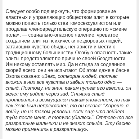
Следует особо подчеркнуть, что формирование
властных и управляющих обществом элит, в которые
можно попасть только став гомосексуалистом или
проделав членовредительскую операцию по «смене
пола», — социально-опасное явление, чреватое
созданием элит из психически нездоровых людей,
затаивших чувство обиды, ненависти и мести к
традиционному большинству. Особую опасность такие
элиты представляют по причине своей бездетности.
Им некому оставлять мир. Да и стыда за содеянное,
скорей всего, они не испытают. Об этом даже в басне
Эзопа сказано:
«Зевс, сотворив людей, тотчас
вложил в них все чувства и забыл только одно —
стыд. Поэтому, не зная, каким путем его ввести, он
велел ему войти через зад. Сначала стыд
противился и возмущался таким унижением, но так
как Зевс был непреклонен, то он сказал: "Хорошо, я
войду, но на таком условии: если еще что войдет
туда после меня, я тотчас удалюсь". Оттого-то все
развратные мальчики и не знают стыда. Эту басню
можно применить к развратнику
».