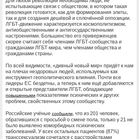
Для любой революции необходимы люди, не
испытывающие связи с обществом, в котором такая
революция готовится, как для формирования элиты,
так и для создания дешёвой и сплочённой оппозиции.
ЛГБТ-движение характеризуется космополитизмом,
антиобщественными и антигосударственными
настроениями. Большинство его приверженцев
скорее считают себя членами ЛГБТ-сообщества и
гражданами ЛГБТ-мира, чем членами общества и
гражданами страны.
По всей видимости, «дивный новый мир» придёт к нам
на плечах нездоровых людей, используемых как
инструмент геополитического влияния. Почти все
лидеры ЕС бездетны, а теперь к ним ещё добавляются
и открытые представители ЛГБТ, обладающие
показателями психических и других
повышенными
проблем, свойственных этому сообществу.
Российские учёные
, что из 201 человек,
сообщили
обратившихся с просьбой о смене пола, только у 21 не
было выявлено коморбидных психических
заболеваний. У всех остальных пациентов (87%)
транссексуализм сочетался с расстройствами