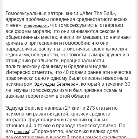
Гомосексуальные авторы книги «After The Ball»,
адресуя проблемы поведения среднестатистических
«геев»,
, что гомосексуалисты отвергают
утверждают
все формы морали; что они занимаются сексом в
общественных местах, а если им мешают, то начинают
кричать о притеснении и гомофобии; что они
нарциссичны, распутны, эгоистичны, склонны ко лжи,
гедонизму, неверности, жестокости, саморазрушению,
отрицанию реальности, иррациональности,
политическому фашизму и бредовым идеям.
Интересно отметить, что 40 годами ранее эти качества
практически одно к одному были описаны известным
психиатром
, который в течении 30
Эдмундом Берглером
лет изучал гомосексуализм и был признан «самым
важным теоретиком» в этой области.
Эдмунд Берглер написал 27 книг и 273 статьи по
психологии развития детей, кризису среднего
возраста, фрустрациям и гармонии брачных
отношений, а также о природе гомосексуализма. По
его
: «Поражает то, насколько велика доля
словам
психопатических личностей среди гомосексуалистов.