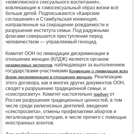
«комплексного сексуального воспитания»,
вовлекающие в гомосексуальный образ жизни всё
больше детей. Подписываются «Каирские
соглашения» и Стамбульская конвенция,
направленные на сокращение рождаемости и
разрушение института семьи. Под радужными
флагами совершается преступление перед
человечеством — управляемый геноцид.
Комитет ООН по ликвидации дискриминации в
отношении женщин (КЛДЖ) является органом
, наблюдающих за выполнением
независимых экспертов
государствами-участниками
Конвенции о ликвидации всех
. Реализацию
форм дискриминации в отношении женщин
этого договора, как и многих других документов ООН,
сводят к разрушению традиционной семьи, и
«секспросвету». Комитет настоятельно
от
требует
России разрушения традиционных ценностей, в том
числе среди религиозных деятелей, введения
«секспросвета», отмены профилактики абортов и
легализации проституции, в числе прочего с помощью
иностранных агентов.