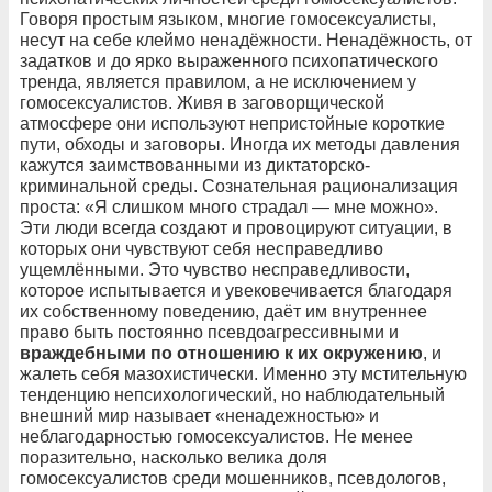
Говоря простым языком, многие гомосексуалисты,
несут на себе клеймо ненадёжности. Ненадёжность, от
задатков и до ярко выраженного психопатического
тренда, является правилом, а не исключением у
гомосексуалистов. Живя в заговорщической
атмосфере они используют непристойные короткие
пути, обходы и заговоры. Иногда их методы давления
кажутся заимствованными из диктаторско-
криминальной среды. Сознательная рационализация
проста: «Я слишком много страдал — мне можно».
Эти люди всегда создают и провоцируют ситуации, в
которых они чувствуют себя несправедливо
ущемлёнными. Это чувство несправедливости,
которое испытывается и увековечивается благодаря
их собственному поведению, даёт им внутреннее
право быть постоянно псевдоагрессивными и
враждебными по отношению к их окружению
, и
жалеть себя мазохистически. Именно эту мстительную
тенденцию непсихологический, но наблюдательный
внешний мир называет «ненадежностью» и
неблагодарностью гомосексуалистов. Не менее
поразительно, насколько велика доля
гомосексуалистов среди мошенников, псевдологов,