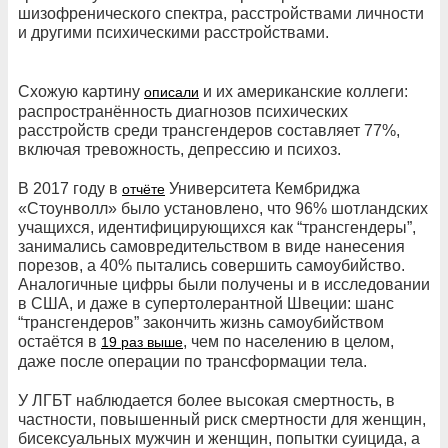
шизофренического спектра, расстройствами личности
и другими психическими расстройствами.
Схожую картину
и их американские коллеги:
описали
распространённость диагнозов психических
расстройств среди трансгендеров составляет 77%,
включая тревожность, депрессию и психоз.
В 2017 году в
Университета Кембриджа
отчёте
«Стоунволл» было установлено, что 96% шотландских
учащихся, идентифицирующихся как “трансгендеры”,
занимались самовредительством в виде нанесения
порезов, а 40% пытались совершить самоубийство.
Аналогичные цифры были получены и в исследовании
в США, и даже в супертолерантной Швеции: шанс
“трансгендеров” закончить жизнь самоубийством
остаётся в
, чем по населению в целом,
19 раз выше
даже после операции по трансформации тела.
У ЛГБТ наблюдается более высокая смертность, в
частности, повышенный риск смертности для женщин,
бисексуальных мужчин и женщин, попытки суицида, а