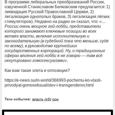
В программе либеральных преобразований России,
озвученной Станиславом Белковским предлагается: 1)
ликвидация Русской Православной Церкви, 2)
легализация однополых браков, 3) легализация лёгких
стимуляторов). Недавно на радио он сказал, что:
«…
России очень мощное гей-лобби, представители
которого занимают ключевые позиции во всех
ветвях власти, включая исполнительную и
законодательную (в судебной пока что меньше, судя
по всему), в руководстве крупнейших
государственных корпораций. Ну, о традиционных
сферах влияния гей-лобби я не говорю — там всё
оккупировано гомосексуалами»
.
Как вам такая элита и оппозиция?
https://e-news.su/in-world/366993-pochemu-ko-vlasti-
privodyat-gomoseksualistov-i-transgenderov.html
Теги события:
власть
лгбт
оон