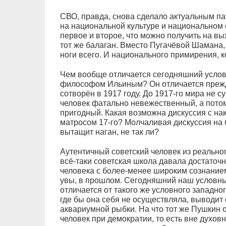
СВО, правда, снова сделало актуальным па
на национальной культуре и национальном 
первое и второе, что можно получить на вых
тот же балаган. Вместо Пугачёвой Шамана, 
ноги всего. И национального примирения, к
Чем вообще отличается сегодняшний усло
философом Ильиным? Он отличается прежде
сотворён в 1917 году. До 1917-го мира не с
человек фатально невежественный, а потом
пригодный. Какая возможна дискуссия с 
матросом 17-го? Молчаливая дискуссия на 
вытащит наган, не так ли?
Аутентичный советский человек из реальн
всё-таки советская школа давала достаточ
человека с более-менее широким сознанием
увы, в прошлом. Сегодняшний наш условны
отличается от такого же условного западно
где бы она себя не осуществляла, выводит
аквариумной рыбки. На что тот же Пушкин 
человек при демократии, то есть вне духо