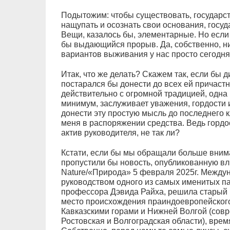
Подытожим: чтобы существовать, государст
нащупать и осознать свои основания, госу
Вещи, казалось бы, элементарные. Но если
бы выдающийся прорыв. Да, собственно, нич
вариантов выживания у нас просто сегодня 
Итак, что же делать? Скажем так, если бы 
постарался бы донести до всех ей причастн
действительно с огромной традицией, одна и
минимум, заслуживает уважения, гордости и
донести эту простую мысль до последнего 
меня в распоряжении средства. Ведь гордо
актив руководителя, не так ли?
Кстати, если бы мы обращали больше вним
пропустили бы новость, опубликованную 
Nature/«Природа» 5 февраля 2025г. Между
руководством одного из самых именитых па
профессора Дэвида Райха, решила старый 
место происхождения праиндоевропейского
Кавказскими горами и Нижней Волгой (сов
Ростовская и Волгоградская области), время