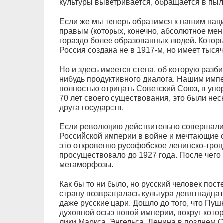
культуры выветривается, обращается в пыл
Если же мы теперь обратимся к нашим на
правым (которых, конечно, абсолютное мень
гораздо более образованных людей. Которы
Россия создана не в 1917-м, но имеет тыся
Но и здесь имеется стена, об которую разб
нибудь продуктивного диалога. Нашим имп
полностью отрицать Советский Союз, в упор
70 лет своего существования, это были не
друга государств.
Если революцию действительно совершали
Российской империи в войне и мечтающие о
это откровенно русофобское ленинско-троц
просуществовало до 1927 года. После чего
метаморфозы.
Как бы то ни было, но русский человек по
страну возвращалась культура девятнадцато
даже русские цари. Дошло до того, что Пуш
духовной осью новой империи, вокруг которо
лики Маркса, Энгельса, Ленина в позднем 