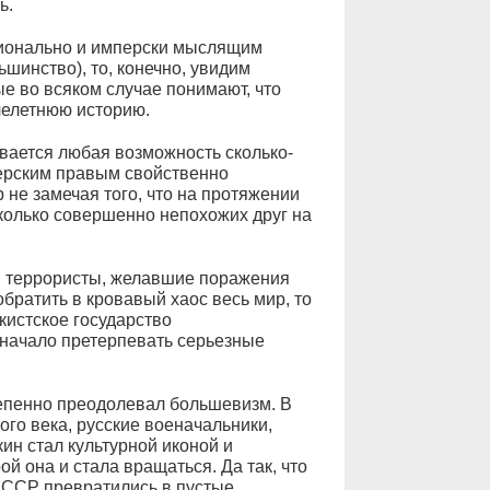
ь.
ционально и имперски мыслящим
шинство), то, конечно, увидим
е во всяком случае понимают, что
челетнюю историю.
ивается любая возможность сколько-
ерским правым свойственно
 не замечая того, что на протяжении
сколько совершенно непохожих друг на
 террористы, желавшие поражения
братить в кровавый хаос весь мир, то
кистское государство
 начало претерпевать серьезные
степенно преодолевал большевизм. В
го века, русские военачальники,
кин стал культурной иконой и
й она и стала вращаться. Да так, что
СССР превратились в пустые