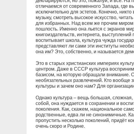
декларируются, но это, пожалуй, и всё. На
отличаемся от современного Запада, где в
исключительно для эстетов. Конечно, никто
музыку, смотреть высокое искусство, читат
для избранных. Над всем же прочим миром 
пошлость. Именно она льется с экранов ми
книгоиздательств, интернета, выступлений п
воспитывает школа, культура чужда госуда
представляют ли сами эти институты необх
она им? Это, собственно, и называется дем
Это в старых христианских империях куль
центром. Даже в СССР культура восприним
базисом, на которую обращали внимание. С
необязательных развлечений. Кто вообще з
культуры и зачем оно нам? Для организаци
Однако культура – вещь большая, сложная,
собой, она нуждается в сохранении и воспи
поколения. Как, скажем, национальное само
родственные, едва ли не синонимичные. Как
пропустить несколько поколений, придёт кон
очень скоро и Родине.