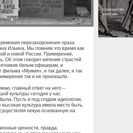
Cообщество
«Форум»
церемония перезахоронения праха
на Ильина. Мы помним это время как
ой и новой России. Примирение,
ь. Об этом говорит кипение страстей
мятников белым офицерам, и
 фильма «Мумия», и так далее, и так
примирения так и не произошло.
маю, главный ответ на него –
ьшой культуры сегодня у нас
 была. Пусть и под спудом идеологии,
 высокая культура имела место быть,
 осуществляя некую основанную на
ционные ценности, правда,