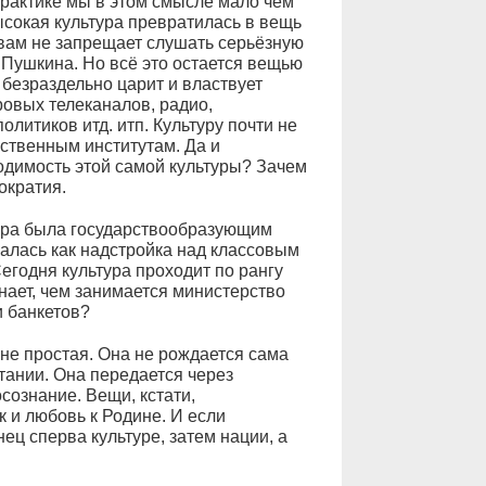
 практике мы в этом смысле мало чем
ысокая культура превратилась в вещь
 вам не запрещает слушать серьёзную
ь Пушкина. Но всё это остается вещью
безраздельно царит и властвует
ровых телеканалов, радио,
олитиков итд. итп. Культуру почти не
рственным институтам. Да и
одимость этой самой культуры? Зачем
ократия.
тура была государствообразующим
алась как надстройка над классовым
егодня культура проходит по рангу
нает, чем занимается министерство
и банкетов?
 не простая. Она не рождается сама
тании. Она передается через
сознание. Вещи, кстати,
 и любовь к Родине. И если
ец сперва культуре, затем нации, а