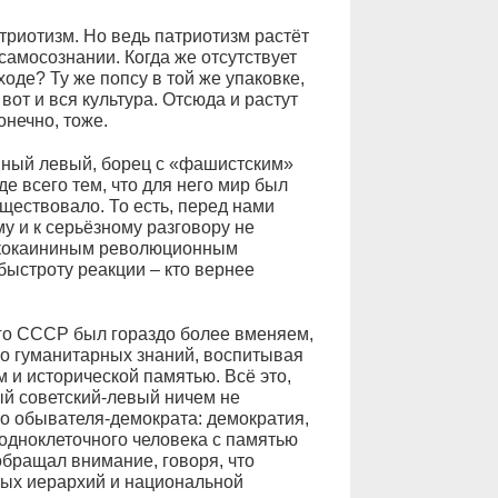
триотизм. Но ведь патриотизм растёт
самосознании. Когда же отсутствует
оде? Ту же попсу в той же упаковке,
вот и вся культура. Отсюда и растут
онечно, тоже.
вный левый, борец с «фашистским»
 всего тем, что для него мир был
уществовало. То есть, перед нами
у и к серьёзному разговору не
накокаининым революционным
быстроту реакции – кто вернее
ого СССР был гораздо более вменяем,
но гуманитарных знаний, воспитывая
 и исторической памятью. Всё это,
й советский-левый ничем не
го обывателя-демократа: демократия,
 одноклеточного человека с памятью
обращал внимание, говоря, что
вных иерархий и национальной