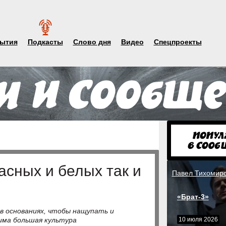
ытия
Подкасты
Слово дня
Видео
Спецпроекты
сных и белых так и
Павел Тихомир
«Брат-3»
в основаниях, чтобы нащупать и
дима большая культура
10 июля 2026