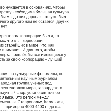
во нуждается в основаниях. Чтобы
дарству необходима большая культура.
 бы мы до них доросли, это уже был
его другого нам не остается, других
нет.
директором корпорации был я, то
ых, что мы - корпорация
з старейших в мире, что, как
 внимания. И для того, чтобы
клерка привлёк бы все имеющиеся у
сть за свою корпорацию – лучший
ания на культурные феномены, не
влиятельным научным журналом
народная группа учёных под
леогенетиков мира, гарвардского
научный спор, установив точное
 языка. Это регион между
ременные Ставрополье, Калмыкия,
 – примерно 4000-4400 гг. до н.э.