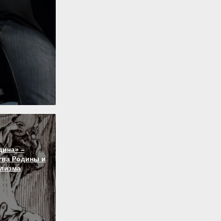
дина» –
тва Родины и
лизма