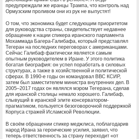
предупреждали же иранцы Трампа, что контроль над
Ормузским проливом они из рук не выпустят!
О том, что экономика будет следующим приоритетом
для руководства страны, свидетельствует недавнее
обращение к нации спикера иранского парламента
Мохаммада Багера-Галибафа, который представлял
Тегеран на последних переговорах с американцами.
Сейчас Галибаф фактически является самым
опытным руководителем в Иране. У этого политика
богатая биография: он успел поработать в силовых
структурах, а также в хозяйственной и политической
сферах. В 1990-е годы он командовал ВВС КСИР,
затем был заместителем министра внутренних дел. В
2005–2017 годах он являлся мэром Тегерана, сделав
для иранской столицы немало хорошего. Галибаф,
слывущий в иранской элите консерватором-
прагматиком, пользуется безоговорочной поддержкой
Корпуса стражей Исламской Революции.
В своём обращении спикер меджлиса, поблагодарив
народ Ирана за героические усилия, заявил, что
теперь ответственность за страну переходит «от