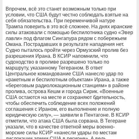
Впрочем, всё это станет возможным только при
условии, что США будут честно соблюдать взятые на
себя обязательства. При переменчивой натуре
Трампа поверить в это всё сложнее. На днях иранские
силы атаковали с помощью беспилотника судно «Эвер
лавли» под флагом Сингапура рядом с побережьем
Омана. Пострадавших в результате нападения нет.
Судно пыталось пройти через Ормузский пролив без
разрешения Ирана. В КСИР напомнили, что
судоходство в проливе разрешено только по
маршруту, указанному Тегераном. В ответ
Центральное командование США нанесло удар по
«ракетным и беспилотным объектам» Ирана, а также
«береговым радиолокационным станциям» в районе
пролива, острова Кешм и города Сирик. «Военные
США остаются на месте и сохраняют бдительность,
чтобы обеспечить соблюдение всех положений
соглашения с Ираном, его выполнение и полную
юридическую силу», — заявили в Пентагоне. В КСИР
отметили, что атака США была сорвана. В Тегеране
указали, что в качестве ответной меры военно-
морские силы КСИР «нанесли удары по местам
дислокации армии США в регионе». А ведь