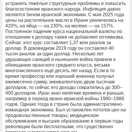
устранить тяжёлые структурные проблемы и повысить
благосостояние иранского народа. Инфляция давно
является бичом иранской экономики. С мая 2025 года
цены на растительное масло в Иране увеличились на
420%, на яйца — на 230%, на молоко — на 157%.
Постоянное падение курса национальной валюты по
отношению к доллару также не добавляет оптимизма.
Сейчас этот курс составляет 1,37 млн риалов за
доллар. В доковидном 2019 году он составлял 40
тысяч риалов за один доллар. Несколько лет
удушающих санкций и нынешняя война привели к
обнищанию иранского среднего класса, весьма
многочисленного ещё десять лет назад. Если в то
время профессор или хороший инженер получал
ежемесячно сумму, эквивалентную двум тысячам
долларов, то сейчас его доходы сократились до 300–
400 долларов. Иран знал нелёгкие времена и раньше,
например в период ирано-иракской войны 1980–1988
годов. Однако тогда в стране была административно-
командная экономика. Был установлен потолок цен на
продовольственные товары; медицинское
обслуживание и высшее образование в первые годы
революции были бесплатными, что существенно