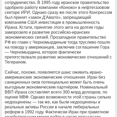
сотрудничество. В 1995 году иранское правительство
одобрило работу компании «Коноко» в нефтегазовом
секторе ИРИ. Однако сразу же после этого Конгрессом
был принят «закон Д'Амато», запрещающий
компаниям США инвестиции в промышленность
Ирана. Кстати, принятие этого акта на долгие годы
заморозило и развитие российско-иранских
экономических связей. Прозападное правительство
РФ во главе с Черномырдиным тогда трусливо пошло
на поводу у американцев, заключив соглашение Гора
— Черномырдина, которое фактически
препятствовало развитию экономических отношений с
Тегераном.
Сейчас, похоже, появляется шанс оживить ирано-
американские экономические отношения. Иран без
санкционных оков потенциально может быть очень
выгодным экономическим партнёром. Номинальный
ВВП Ирана составляет всего 300 млрд долларов, по
оценке МВФ. Однако возможности этой страны сильно
недооценены — так же, как были недооценены и
реальные активы России в начале либеральных
реформ в 1992 году. Фактически Иран при грамотном
хозяйствовании может войти в число пятнадцати