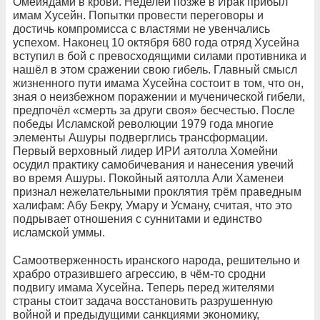
Омейядами в крови. Неделей позже в Ирак прибыл
имам Хусейн. Попытки провести переговоры и
достичь компромисса с властями не увенчались
успехом. Наконец 10 октября 680 года отряд Хусейна
вступил в бой с превосходящими силами противника и
нашёл в этом сражении свою гибель. Главный смысл
жизненного пути имама Хусейна состоит в том, что он,
зная о неизбежном поражении и мученической гибели,
предпочёл «смерть за други своя» бесчестью. После
победы Исламской революции 1979 года многие
элементы Ашуры подверглись трансформации.
Первый верховный лидер ИРИ аятолла Хомейни
осудил практику самобичевания и нанесения увечий
во время Ашуры. Покойный аятолла Али Хаменеи
признал нежелательными проклятия трём праведным
халифам: Абу Бекру, Умару и Усману, считая, что это
подрывает отношения с суннитами и единство
исламской уммы.
Самоотверженность иранского народа, решительно и
храбро отразившего агрессию, в чём-то сродни
подвигу имама Хусейна. Теперь перед жителями
страны стоит задача восстановить разрушенную
войной и предыдущими санкциями экономику,