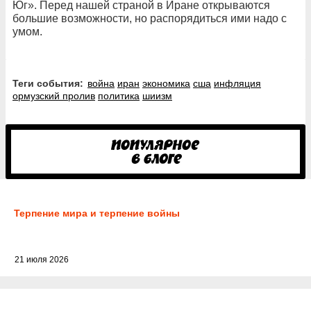
Юг». Перед нашей страной в Иране открываются
большие возможности, но распорядиться ими надо с
умом.
Теги события:
война
иран
экономика
сша
инфляция
ормузский пролив
политика
шиизм
Терпение мира и терпение войны
21 июля 2026