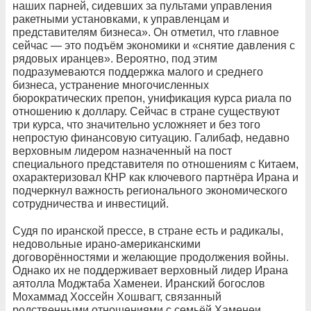
наших парней, сидевших за пультами управления
ракетными установками, к управленцам и
представителям бизнеса». Он отметил, что главное
сейчас — это подъём экономики и «снятие давления с
рядовых иранцев». Вероятно, под этим
подразумеваются поддержка малого и среднего
бизнеса, устранение многочисленных
бюрократических препон, унификация курса риала по
отношению к доллару. Сейчас в стране существуют
три курса, что значительно усложняет и без того
непростую финансовую ситуацию. Галибаф, недавно
верховным лидером назначенный на пост
специального представителя по отношениям с Китаем,
охарактеризовал КНР как ключевого партнёра Ирана и
подчеркнул важность регионального экономического
сотрудничества и инвестиций.
Судя по иранской прессе, в стране есть и радикалы,
недовольные ирано-американскими
договорённостями и желающие продолжения войны.
Однако их не поддерживает верховный лидер Ирана
аятолла Моджтаба Хаменеи. Иранский богослов
Мохаммад Хоссейн Хошвагт, связанный
родственными отношениями с семьёй Хаменеи,