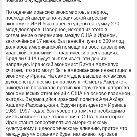
помогало нуждающимся семьям.
По оценкам иранских экономистов, в период
последней американо-израильской агрессии
экономике ИРИ был нанесён ущерб на сумму 270
млрд долларов. Наверное, исходя из этого в
соглашение о перемирии между США и Ираном,
заключённое 17 июня, был внесён пункт о 300 млрд
долларов американской помощи на восстановление
иранской экономики — фактически о репарациях.
Вряд ли США будут выплачивать эти деньги
напрямую. Иранский экономист Бижан Хаджепур
считает, что это могут быть американские инвестиции в
экономику Ирана. На самом деле высшее исламское
духовенство, несмотря на лозунг «Смерть Америке»,
никогда не возражало против конструктивных торгово-
экономических отношений с США на основе взаимной
выгоды. Выдающийся иранский политик Али Акбар
Хашеми-Рафсанджани, будучи президентом Ирана в
1989–1997 годах, был уверен в том, что необходимо
иметь комплексные отношения с США, при которых
Иран станет сопротивляться американскому
культурному и идеологическому влиянию, притом что
между двумя странами будет налажено торговое