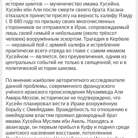
истории шиитов — мученичество имама Хусейна.
Хусейн ибн Али после смерти своего брата Хасана
отказался принести присягу на верность халифу Язиду
I. В 680 году по призыву своих многочисленных
сторонников он отправился в Ирак, сопровождаемый
лишь своей семьёй и небольшим (около трёхсот
человек) вооружённым эскортом. Трагедия в Кербеле
— неравный бой с армией халифа и истребление
практически всего отряда во главе с самим имамом
Хусейном — является, без преувеличения, одним из
центральных событий не только в священной, но и в
политической истории шиизма.
По мнению наиболее авторитетного исследователя
данной проблемы, современного французского
учёного иранского происхождения Мухаммеда Али
Амира-Моэззи, исторически не подтверждено, что
Хусейн планировал вести в Ираке вооружённую
борьбу с Омейядами. Враждебность по отношению к
омейядским властям проявил двоюродный брат
имама Хусейна Муслим ибн Акиль. Находясь в
авангарде, он первым прибыл в Куфу и поднял среди
шиитского населения восстание, потопленное