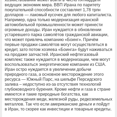
ведущих экономик мира. ВВП Ирана по паритету
покупательной способности составляет 1,78 трлн
долларов — лакомый кусочек для любого капиталиста.
Например, одна только модернизация иранской
автомобильной промышленности может принести
огромные доходы. Иран нуждается в обновлении
устаревшего парка самолётов гражданской авиации,
что может привлечь компанию «Боинг». Причём
первые продажи самолётов могут осуществляться в
кредит, зато потом хозяева «Боинга» будут наживаться
на продаже запчастей. Иранский нефтегазовый
комплекс также нуждается в модернизации, чем могут
воспользоваться энергетические компании из США.
Иран остро нуждается в увеличении добычи
природного газа, а основное месторождение этого
ресурса — Южный Парс, на шельфе Персидского
залива – недоступно из-за отсутствия технологий
глубоководного бурения. Кроме нефти и газа в стране
имеются и такие природные богатства, как
месторождения меди, железной руды, редкоземельных
металлов. Так что если американские деньги и пойдут
в Иран, то скорее как инвестиции и товарные кредиты.