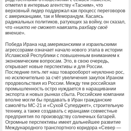
отметил в интервью агентству «Тасним», что
верховный лидер поддержал как процесс переговоров
с американцами, так и Меморандум. Касаясь
радикальных политиков, ратующих за войну, он сказал,
что
«никто не сможет навязать рахбару своё
мнение».
Победа Ирана над американскими и израильскими
агрессорами означает начало нового этапа в истории
Исламской Республики с повышенным вниманием к
экономическим вопросам. Это, в свою очередь,
открывает новые перспективы и для России.
Последние пять лет наш товарооборот неуклонно рос,
но исключительно за счёт увеличения закупок Ираном
продовольствия из России. Между тем российская
промышленность остро нуждается в наращивании
экспорта и новых рынках сбыта. Российские компании
вполне могли бы продавать в Иран гражданские
самолёты МС-21 и «Сухой Суперджет», строительную
технику, а также создавать с иранцами совместные
предприятия по производству солнечных батарей.
Огромные перспективы имеет дальнейшее развитие
Международного транспортного коридора «Север —