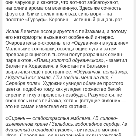
они чарующи и кажется, что вот-вот заблагоухают,
наполнив ароматом вселенную. Здесь же сочность
фруктов, блики стеклянных ваз, синь моря – на
полотне «Гурзуф». Коровин – истинный рыцарь роз.
Исаак Левитан ассоциируется с пейзажами, и потому
его натюрморты вызывают особенный интерес.
Очаровательно-скромны его «Одуванчики в кувшине».
Маленькие солнышки, освещающие луга и затем
превращающиеся в тысячи полупрозрачных семян-
парашютов. «
Плащ золотой одуванчиков
», - заметил
Валентин Ходасевич, а Константин Бальмонт
выразился ещё пространнее: «
Одуванчик, целый мир,
/ ‎Круглый как земля, / Ты зовёшь меня на пир, ‎/
Серебря поля
». Художник увидел обаяние простого
цветка, подобно тому, как углядел торжество белой
сирени и тихую прелесть незабудок. Разумеется, не
обошлось и без пейзажа, хотя «Цветущие яблони» —
это не самая известная его картина.
«
Сирень — сладострастья эмблема. / В лилово-
изнеженном крене / Зальдись, водопадное сердце, / в
душистый и сладкий пушок
», - витиевато молвил
Игорь Северянин, один из точнейших выразителей