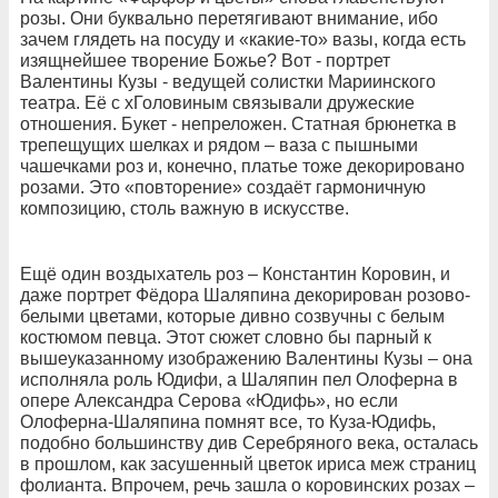
розы. Они буквально перетягивают внимание, ибо
зачем глядеть на посуду и «какие-то» вазы, когда есть
изящнейшее творение Божье? Вот - портрет
Валентины Кузы - ведущей солистки Мариинского
театра. Её с хГоловиным связывали дружеские
отношения. Букет - непреложен. Статная брюнетка в
трепещущих шелках и рядом – ваза с пышными
чашечками роз и, конечно, платье тоже декорировано
розами. Это «повторение» создаёт гармоничную
композицию, столь важную в искусстве.
Ещё один воздыхатель роз – Константин Коровин, и
даже портрет Фёдора Шаляпина декорирован розово-
белыми цветами, которые дивно созвучны с белым
костюмом певца. Этот сюжет словно бы парный к
вышеуказанному изображению Валентины Кузы – она
исполняла роль Юдифи, а Шаляпин пел Олоферна в
опере Александра Серова «Юдифь», но если
Олоферна-Шаляпина помнят все, то Куза-Юдифь,
подобно большинству див Серебряного века, осталась
в прошлом, как засушенный цветок ириса меж страниц
фолианта. Впрочем, речь зашла о коровинских розах –