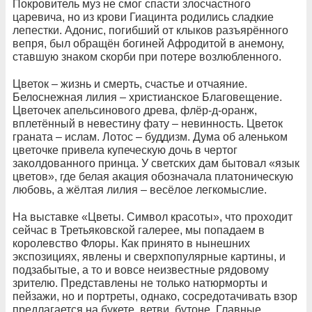
Покровитель муз не смог спасти злосчастного
царевича, но из крови Гиацинта родились сладкие
лепестки. Адонис, погибший от клыков разъярённого
вепря, был обращён богиней Афродитой в анемону,
ставшую знаком скорби при потере возлюбленного.
Цветок – жизнь и смерть, счастье и отчаяние.
Белоснежная лилия – христианское Благовещение.
Цветочек апельсинового древа, флёр-д-оранж,
вплетённый в невестину фату – невинность. Цветок
граната – ислам. Лотос – буддизм. Дума об аленьком
цветочке привела купеческую дочь в чертог
заколдованного принца. У светских дам бытовал «язык
цветов», где белая акация обозначала платоническую
любовь, а жёлтая лилия – весёлое легкомыслие.
На выставке «Цветы. Символ красоты», что проходит
сейчас в Третьяковской галерее, мы попадаем в
королевство Флоры. Как принято в нынешних
экспозициях, явлены и сверхпопулярные картины, и
подзабытые, а то и вовсе неизвестные рядовому
зрителю. Представлены не только натюрморты и
пейзажи, но и портреты, однако, сосредотачивать взор
предлагается на букете, ветви, бутоне. Главные