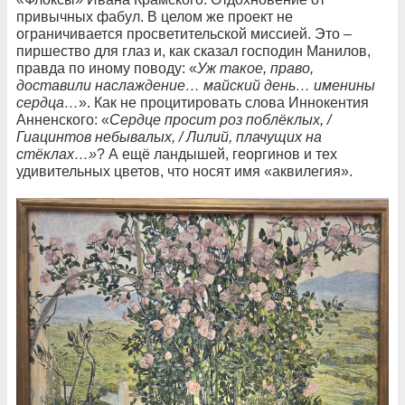
привычных фабул. В целом же проект не
ограничивается просветительской миссией. Это –
пиршество для глаз и, как сказал господин Манилов,
правда по иному поводу: «
Уж такое, право,
доставили наслаждение… майский день… именины
сердца…
». Как не процитировать слова Иннокентия
Анненского: «
Сердце просит роз поблёклых, /
Гиацинтов небывалых, / Лилий, плачущих на
стёклах…»
? А ещё ландышей, георгинов и тех
удивительных цветов, что носят имя «аквилегия».