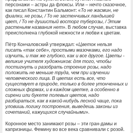
персонажи – астры да флоксы. Или – нечто сказочное,
как писал Константин Бальмонт: «
То не жасмин, не
фиалки, не розы, / То не застенчивых ландышей
цвет, / То не душистый восторг туберозы, / Этим
растеньям названия нет
». В любом случае, выставка
преисполнена глубокой нежности и любви к цветам.
Пётр Кончаловский утверждал: «
Цветок нельзя
писать «так себе», простыми мазочками, его надо
изучить, и так же глубоко, как и все другое. Цветы -
великие учителя художников: для того, чтобы
постигнуть и разобрать строение розы, надо
положить не меньше труда, чем при изучении
человеческого лица. В цветах есть все, что
существует в природе, только в более утонченных и
сложных формах, и в каждом цветке, а особенно в
сирени или букете полевых цветов, надо
разбираться, как в какой-нибудь лесной чаще, пока
уловишь логику построения, выведешь законы из
сочетаний, кажущихся случайными
».
Коронное место занимают розы – эти гран-дамы и
капризницы. Фемину во все века сравнивали с розой.