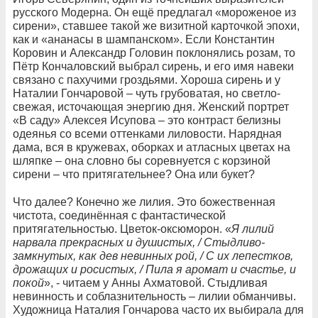
русского Модерна. Он ещё предлагал «мороженое из
сирени», ставшее такой же визитной карточкой эпохи,
как и «ананасы в шампанском». Если Константин
Коровин и Александр Головин поклонялись розам, то
Пётр Кончаловский выбрал сирень, и его имя навеки
связано с пахучими гроздьями. Хороша сирень и у
Наталии Гончаровой – чуть грубоватая, но светло-
свежая, источающая энергию дня. Женский портрет
«В саду» Алексея Исупова – это контраст белизны
одеянья со всеми оттенками лиловости. Нарядная
дама, вся в кружевах, оборках и атласных цветах на
шляпке – она словно бы соревнуется с корзиной
сирени – что притягательнее? Она или букет?
Что далее? Конечно же лилия. Это божественная
чистота, соединённая с фантастической
притягательностью. Цветок-оксюморон. «
Я лилий
нарвала прекрасных и душистых, / Стыдливо-
замкнутых, как дев невинных рой, / С их лепестков,
дрожащих и росистых, / Пила я аромат и счастье, и
покой
», - читаем у Анны Ахматовой. Стыдливая
невинность и соблазнительность – лилии обманчивы.
Художница Наталия Гончарова часто их выбирала для