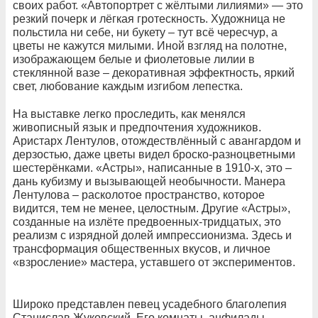
своих работ. «Автопортрет с жёлтыми лилиями» — это
резкий почерк и лёгкая гротескность. Художница не
польстила ни себе, ни букету – тут всё чересчур, а
цветы не кажутся милыми. Иной взгляд на полотне,
изображающем белые и фиолетовые лилии в
стеклянной вазе – декоративная эффектность, яркий
свет, любование каждым изгибом лепестка.
На выставке легко проследить, как менялся
живописный язык и предпочтения художников.
Аристарх Лентулов, отождествлённый с авангардом и
дерзостью, даже цветы видел броско-разноцветными
шестерёнками. «Астры», написанные в 1910-х, это –
дань кубизму и вызывающей необычности. Манера
Лентулова – расколотое пространство, которое
видится, тем не менее, целостным. Другие «Астры»,
созданные на излёте предвоенных-тридцатых, это
реализм с изрядной долей импрессионизма. Здесь и
трансформация общественных вкусов, и личное
«взросление» мастера, уставшего от экспериментов.
Широко представлен певец усадебного благолепия
Станислав Жуковский. Его комнаты, анфилады,