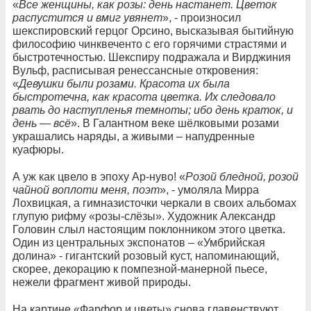
«
Все женщины, как розы: день настанет. Цветок
распустится и вмиг увянет
», - произносил
шекспировский герцог Орсино, высказывая бытийную
философию чинквеченто с его горячими страстями и
быстротечностью. Шекспиру подражала и Вирджиния
Вульф, расписывая ренессансные откровения:
«
Девушки были розами. Красота их была
быстротечна, как красота цветка. Их следовало
рвать до наступленья темноты; ибо день краток, и
день — всё
». В Галантном веке шёлковыми розами
украшались наряды, а живыми – напудренные
куафюры.
А уж как цвело в эпоху Ар-нуво! «
Розой бледной, розой
чайной воплоти меня, поэт
», - умоляла Мирра
Лохвицкая, а гимназисточки черкали в своих альбомах
глупую рифму «розы-слёзы». Художник Александр
Головин слыл настоящим поклонником этого цветка.
Один из центральных экспонатов – «Умбрийская
долина» - гигантский розовый куст, напоминающий,
скорее, декорацию к помпезной-манерной пьесе,
нежели фрагмент живой природы.
На картине «Фарфор и цветы» снова главенствуют