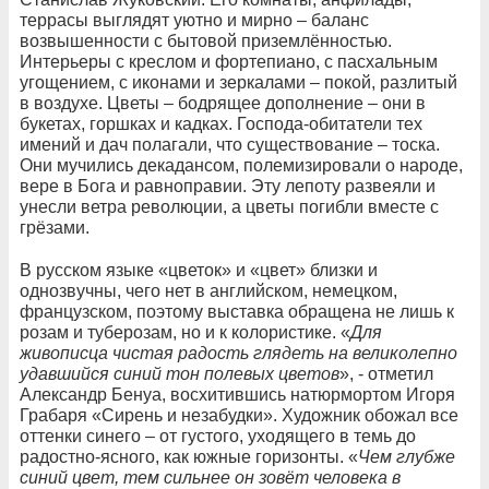
террасы выглядят уютно и мирно – баланс
возвышенности с бытовой приземлённостью.
Интерьеры с креслом и фортепиано, с пасхальным
угощением, с иконами и зеркалами – покой, разлитый
в воздухе. Цветы – бодрящее дополнение – они в
букетах, горшках и кадках. Господа-обитатели тех
имений и дач полагали, что существование – тоска.
Они мучились декадансом, полемизировали о народе,
вере в Бога и равноправии. Эту лепоту развеяли и
унесли ветра революции, а цветы погибли вместе с
грёзами.
В русском языке «цветок» и «цвет» близки и
однозвучны, чего нет в английском, немецком,
французском, поэтому выставка обращена не лишь к
розам и туберозам, но и к колористике. «
Для
живописца чистая радость глядеть на великолепно
удавшийся синий тон полевых цветов
», - отметил
Александр Бенуа, восхитившись натюрмортом Игоря
Грабаря «Сирень и незабудки». Художник обожал все
оттенки синего – от густого, уходящего в темь до
радостно-ясного, как южные горизонты. «
Чем глубже
синий цвет, тем сильнее он зовёт человека в