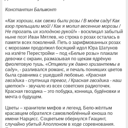
Константин Бальмонт
«
Как хороши, как свежи были розы / В моём саду! Как
взор прельщали мой! / Как я молил весенние морозы /
Не трогать их холодною рукой!
» - восклицал забытый
ныне поэт Иван Мятлев, но строка о розах осталась в
памяти всех поколений. Петь о зарифмованных розах
с морозами продолжил босяцкий идол Юра Шатунов
на излёте Перестройки – под «Белые розы» плакали
девочки с окраин, размазывая по щекам ядрёную
фиолетовую тушь. «
Отцвели уж давно хризантемы в
саду
», - разливался романс, и печаль поникших цветов
была сравнима с ушедшей любовью. «
Красная
гвоздика - спутница тревог, / Красная гвоздика - наш
цветок!
» - звучало из всех советских радиоточек.
Красная гвоздика – это побудка, конница, будёновки и
мечта о будущем.
Цветы – хранители мифов и легенд. Бело-жёлтым
красавцем обратился самовлюблённый юноша по
имени Нарцисс. Соцветьем обернулся Гиацинт,
случайно убитый Аполлоном в ходе соревнования.