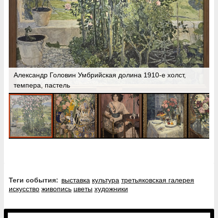
Александр Головин Умбрийская долина 1910-е холст,
темпера, пастель
Теги события:
выставка
культура
третьяковская галерея
искусство
живопись
цветы
художники