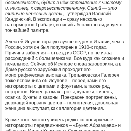
бесконечность, будит в нём стремление к чистому
и, наконец, к сверхъестественному. Синий — это
типично небесный цвет
», - утверждал Василий
Кандинский. В экспозиции – сразу несколько
натюрмортов Грабаря, и синий абсолютно лидирует в
тончайшей палитре.
Алексей Исупов гораздо лучше ведом в Италии, чем в
России, хотя он был популярен в 1910-х годах.
Причина забвения – отъезд из СССР, но не из-за
расхождений с большевиками. Всё куда как сложнее и
печальнее. Сейчас об Исупове снова заговорили, а в
Доме русского зарубежья проходит его
монографическая выставка. Третьяковская Галерея
тоже вспомнила об Исупове – перед нами его
натюрморты с цветами и фруктами, а также ряд
портретов. Виден размах - розы, купавки, сирень,
охапки, букеты и вазоны. Прекрасен портрет жены,
держащей корзину цветов – полнотелая, довольная
женщина выступает, как аллегория цветения.
Кроме того, можно увидеть редко экспонируемые
натюрморты передвижников – «Букет. Абрамцево» и
«Флоксы» Ивана Крамского. Отдохновение от