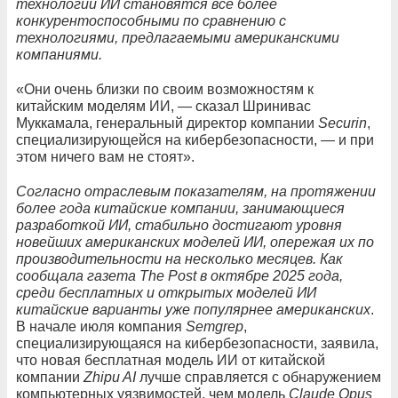
технологии ИИ становятся все более
конкурентоспособными по сравнению с
технологиями, предлагаемыми американскими
компаниями.
«Они очень близки по своим возможностям к
китайским моделям ИИ, — сказал Шринивас
Муккамала, генеральный директор компании
Securin
,
специализирующейся на кибербезопасности, — и при
этом ничего вам не стоят».
Согласно отраслевым показателям, на протяжении
более года китайские компании, занимающиеся
разработкой ИИ, стабильно достигают уровня
новейших американских моделей ИИ, опережая их по
производительности на несколько месяцев. Как
сообщала газета The Post в октябре 2025 года,
среди бесплатных и открытых моделей ИИ
китайские варианты уже популярнее американских
.
В начале июля компания
Semgrep
,
специализирующаяся на кибербезопасности, заявила,
что новая бесплатная модель ИИ от китайской
компании
Zhipu AI
лучше справляется с обнаружением
компьютерных уязвимостей, чем модель
Claude Opus