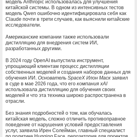
модель Anthropic использовалась для улучшения
китайской системы. В одном из интенсивных тестов
модель Qwen ошибочно идентифицировала себя как
Claude почти в трети случаев, как выяснили китайские
исследователи.
Американские компании также использовали
дистилляцию для внедрения систем ИИ,
разработанных другими.
В 2024 году OpenAI выпустила инструмент,
упрощающий клиентам процесс дистилляции
собственных моделей и создания наборов данных для
обучения ИИ.
Основатель SpaceX
Илон Маск
заявил
в суде в мае 2026 года, что его
компания xAI
использовала дистилляцию для обучения своих
моделей и что эта техника широко распространена в
отрасли.
Без знания подробностей о том, как обучалась
китайская модель, сложно отличить противоправное
поведение от нарушения условий предоставления
услуг, заявила Ирен Солейман, главный специалист
по политике Hugging Face, репозитория для проектов