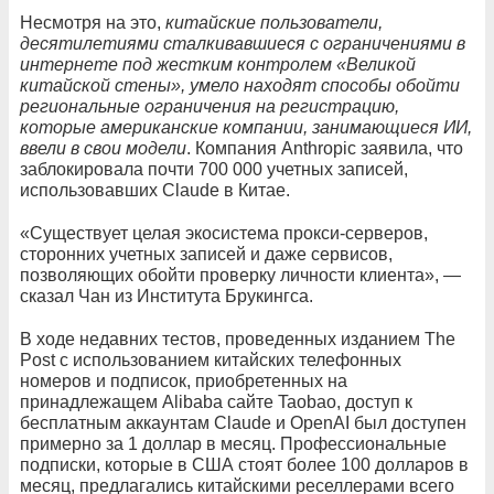
Несмотря на это,
китайские пользователи,
десятилетиями сталкивавшиеся с ограничениями в
интернете под жестким контролем «Великой
китайской стены», умело находят способы обойти
региональные ограничения на регистрацию,
которые американские компании, занимающиеся ИИ,
ввели в свои модели
. Компания Anthropic заявила, что
заблокировала почти 700 000 учетных записей,
использовавших Claude в Китае.
«Существует целая экосистема прокси-серверов,
сторонних учетных записей и даже сервисов,
позволяющих обойти проверку личности клиента», —
сказал Чан из Института Брукингса.
В ходе недавних тестов, проведенных изданием The
Post с использованием китайских телефонных
номеров и подписок, приобретенных на
принадлежащем Alibaba сайте Taobao, доступ к
бесплатным аккаунтам Claude и OpenAI был доступен
примерно за 1 доллар в месяц. Профессиональные
подписки, которые в США стоят более 100 долларов в
месяц, предлагались китайскими реселлерами всего