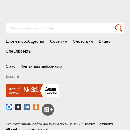
Блоги и сообщества
События
Слово дня
Видео
Спецпроекты
О нас
Контактная информация
День ТВ
№31
Архив
Новый
номер
газеты
Все материалы сайта доступны по лицензии:
Creative Commons
Attribution 4.0 International