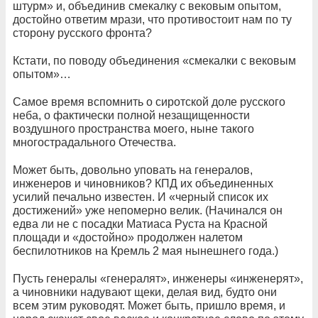
штурм» и, объединив смекалку с вековым опытом,
достойно ответим мрази, что противостоит нам по ту
сторону русского фронта?
Кстати, по поводу объединения «смекалки с вековым
опытом»…
Самое время вспомнить о сиротской доле русского
неба, о фактически полной незащищенности
воздушного пространства моего, ныне такого
многострадального Отечества.
Может быть, довольно уповать на генералов,
инженеров и чиновников? КПД их объединенных
усилий печально известен. И «черный список их
достижений» уже непомерно велик. (Начинался он
едва ли не с посадки Матиаса Руста на Красной
площади и «достойно» продолжен налетом
беспилотников на Кремль 2 мая нынешнего года.)
Пусть генералы «генералят», инженеры «инженерят»,
а чиновники надувают щеки, делая вид, будто они
всем этим руководят. Может быть, пришло время, и