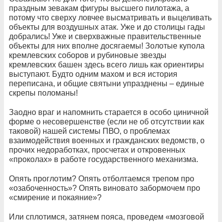
праздным зевакам фигуры высшего пилотажа, а
потому что сверху ловчее высматривать и выцеливать
объекты для воздушных атак. Уже и до столицы гады
добрались! Уже и сверхважные правительственные
объекты для них вполне досягаемы! Золотые купола
кремлевских соборов и рубиновые звезды
кремлевских башен здесь всего лишь как ориентиры
выступают. Будто одним махом и вся история
переписана, и общие святыни упразднены – единые
скрепы поломаны!
Заодно враг и напомнить старается в особо циничной
форме о несовершенстве (если не об отсутствии как
таковой) нашей системы ПВО, о проблемах
взаимодействия военных и гражданских ведомств, о
прочих недоработках, просчетах и откровенных
«проколах» в работе государственного механизма.
Опять проглотим? Опять отболтаемся трепом про
«озабоченность»? Опять виновато забормочем про
«смирение и покаяние»?
Или сплотимся, затянем пояса, проведем «мозговой