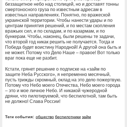
беззащитное небо над столицей, но и доставят тонны
смертоносного груза по известным адресам в
известных направлениях. Понятно, по вражеской
украинской территории. Чтобы нанести удары и по
центрам принятия решений, и по местам скопления
вражьих сил, и по складам, и по казармам, и по
бункерам. Чтобы, наконец, были решены те задачи,
что второй год никак решить не получается. Тогда и
Победа будет воистину Народной! А другой она быть и
не может. Потому что Дело Наше – правое! Вот только
враг пока еще не разбит.
Кстати, грянет решение о подписке на «займ по
защите Неба Русского», я непременно месячный,
пусть трижды скромный, оклад на это дело пожертвую.
Потому что Небо моего Отечества, Небо моего города
– это и мое личное Небо. И никакой чужеродной
дряни, что пилотируемой, что беспилотной, там быть
не должно! Слава России!
Теги события:
общество
беспилотники
займ