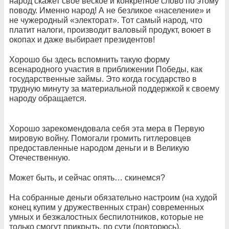
народ скажет свое веское и конкретное слово по этому
поводу. Именно народ! А не безликое «население» и
не чужеродный «электорат». Тот самый народ, что
платит налоги, производит валовый продукт, воюет в
окопах и даже выбирает президентов!
Хорошо бы здесь вспомнить такую форму
всенародного участия в приближении Победы, как
государственные займы. Это когда государство в
трудную минуту за материальной поддержкой к своему
народу обращается.
Хорошо зарекомендовала себя эта мера в Первую
мировую войну. Помогали громить гитлеровцев
предоставленные народом деньги и в Великую
Отечественную.
Может быть, и сейчас опять… скинемся?
На собранные деньги обязательно настроим (на худой
конец купим у дружественных стран) современных
умных и безжалостных беспилотников, которые не
только смогут прикрыть, по сути (повторюсь),