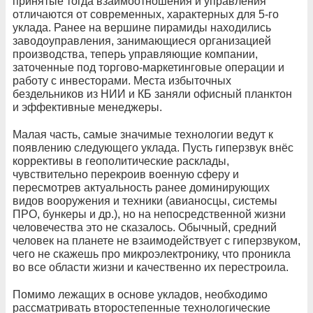
принятые тогда взаимоотношения и управления
отличаются от современных, характерных для 5-го
уклада. Ранее на вершине пирамиды находились
заводоуправления, занимающиеся организацией
производства, теперь управляющие компании,
заточенные под торгово-маркетинговые операции и
работу с инвесторами. Места избыточных
бездельников из НИИ и КБ заняли офисный планктон
и эффективные менеджеры.
Малая часть, самые значимые технологии ведут к
появлению следующего уклада. Пусть гиперзвук внёс
коррективы в геополитические расклады,
чувствительно перекроив военную сферу и
пересмотрев актуальность ранее доминирующих
видов вооружения и техники (авианосцы, системы
ПРО, бункеры и др.), но на непосредственной жизни
человечества это не сказалось. Обычный, средний
человек на планете не взаимодействует с гиперзвуком,
чего не скажешь про микроэлектронику, что проникла
во все области жизни и качественно их перестроила.
Помимо лежащих в основе укладов, необходимо
рассматривать второстепенные технологические