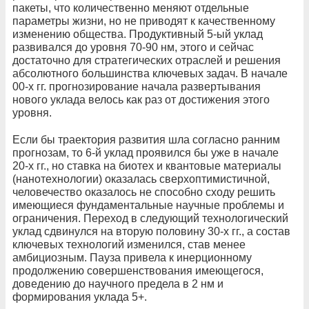
пакеты, что количественно меняют отдельные
параметры жизни, но не приводят к качественному
изменению общества. Продуктивный 5-ый уклад
развивался до уровня 70-90 нм, этого и сейчас
достаточно для стратегических отраслей и решения
абсолютного большинства ключевых задач. В начале
00-х гг. прогнозирование начала развертывания
нового уклада велось как раз от достижения этого
уровня.
Если бы траектория развития шла согласно ранним
прогнозам, то 6-й уклад проявился бы уже в начале
20-х гг., но ставка на биотех и квантовые материалы
(нанотехнологии) оказалась сверхоптимистичной,
человечество оказалось не способно сходу решить
имеющиеся фундаментальные научные проблемы и
ограничения. Переход в следующий технологический
уклад сдвинулся на вторую половину 30-х гг., а состав
ключевых технологий изменился, став менее
амбициозным. Пауза привела к инерционному
продолжению совершенствования имеющегося,
доведению до научного предела в 2 нм и
формирования уклада 5+.