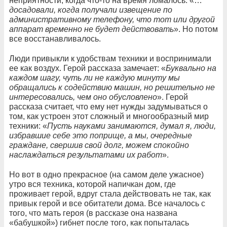
неприятности, когда что-то на время ломалось: «…
досадовали, когда получали извещение по
административному телефону, что тот или другой
аппарат временно не будет действовать
». Но потом
все восстанавливалось.
Люди привыкли к удобствам техники и воспринимали
ее как воздух. Герой рассказа замечает: «
Буквально на
каждом шагу, чуть ли не каждую минуту мы
обращались к содействию машин, но решительно не
интересовались, чем оно обусловлено
». Герой
рассказа считает, что ему нет нужды задумываться о
том, как устроен этот сложный и многообразный мир
техники: «
Пусть науками занимаются, думал я, люди,
избравшие себе это поприще, а мы, очередные
граждане, свершив свой долг, можем спокойно
наслаждаться результатами их работ
».
Но вот в одно прекрасное (на самом деле ужасное)
утро вся техника, которой напичкан дом, где
проживает герой, вдруг стала действовать не так, как
привык герой и все обитатели дома. Все началось с
того, что мать героя (в рассказе она названа
«бабушкой») гибнет после того, как попыталась