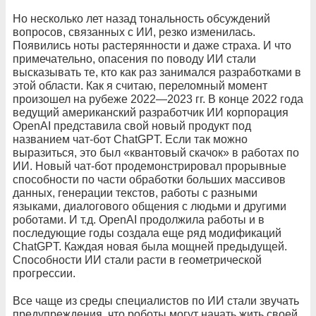
Но несколько лет назад тональность обсуждений
вопросов, связанных с ИИ, резко изменилась.
Появились ноты растерянности и даже страха. И что
примечательно, опасения по поводу ИИ стали
высказывать те, кто как раз занимался разработками в
этой области. Как я считаю, переломный момент
произошел на рубеже 2022—2023 гг. В конце 2022 года
ведущий американский разработчик ИИ корпорация
OpenAI представила свой новый продукт под
названием чат-бот ChatGPT. Если так можно
выразиться, это был «квантовый скачок» в работах по
ИИ. Новый чат-бот продемонстрировал прорывные
способности по части обработки больших массивов
данных, генерации текстов, работы с разными
языками, диалогового общения с людьми и другими
роботами. И т.д. OpenAI продолжила работы и в
последующие годы создала еще ряд модификаций
ChatGPT. Каждая новая была мощней предыдущей.
Способности ИИ стали расти в геометрической
прогрессии.
Все чаще из среды специалистов по ИИ стали звучать
предупреждения, что роботы могут начать жить своей