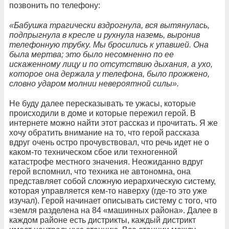
позвонить по телефону:
«Бабушка трагически вздрогнула, вся вытянулась,
подпрыгнула в кресле и рухнула наземь, выронив
телефонную трубку. Мы бросились к упавшей. Она
была мертва; это было несомненно по ее
искаженному лицу и по отсутствию дыхания, а ухо,
которое она держала у телефона, было прожжено,
словно ударом молнии невероятной силы».
Не буду далее пересказывать те ужасы, которые
происходили в доме и которые пережил герой. В
интернете можно найти этот рассказ и прочитать. Я же
хочу обратить внимание на то, что герой рассказа
вдруг очень остро прочувствовал, что речь идет не о
каком-то техническом сбое или техногенной
катастрофе местного значения. Неожиданно вдруг
герой вспомнил, что техника не автономна, она
представляет собой сложную иерархическую систему,
которая управляется кем-то наверху (где-то это уже
изучал). Герой начинает описывать систему с того, что
«земля разделена на 84 «машинных района». Далее в
каждом районе есть дистрикты, каждый дистрикт