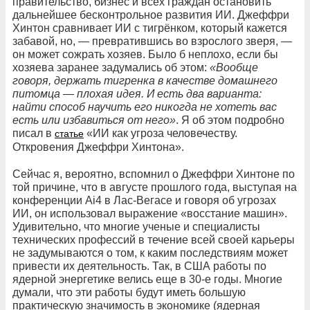
правительство, бизнес и всех граждан остановить
дальнейшее бесконтрольное развития ИИ. Джеффри
Хинтон сравнивает ИИ с тигрёнком, который кажется
забавой, но, — превратившись во взрослого зверя, —
он может сожрать хозяев. Было б неплохо, если бы
хозяева заранее задумались об этом:
«Вообще
говоря, держать тигренка в качестве домашнего
питомца — плохая идея. И есть два варианта:
найти способ научить его никогда не хотеть вас
есть или избавиться от него»
. Я об этом подробно
писал в
«ИИ как угроза человечеству.
статье
Откровения Джеффри Хинтона».
Сейчас я, вероятно, вспомнил о Джеффри Хинтоне по
той причине, что в августе прошлого года, выступая на
конференции Ai4 в Лас-Вегасе и говоря об угрозах
ИИ, он использовал выражение «восстание машин».
Удивительно, что многие ученые и специалисты
технических профессий в течение всей своей карьеры
не задумываются о том, к каким последствиям может
привести их деятельность. Так, в США работы по
ядерной энергетике велись еще в 30-е годы. Многие
думали, что эти работы будут иметь большую
практическую значимость в экономике (ядерная