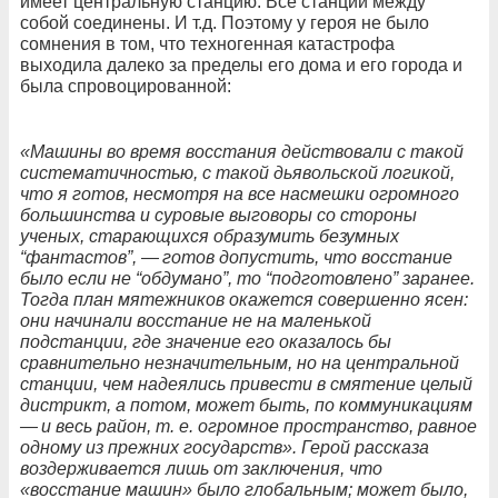
имеет центральную станцию. Все станции между
собой соединены. И т.д. Поэтому у героя не было
сомнения в том, что техногенная катастрофа
выходила далеко за пределы его дома и его города и
была спровоцированной:
«Машины во время восстания действовали с такой
систематичностью, с такой дьявольской логикой,
что я готов, несмотря на все насмешки огромного
большинства и суровые выговоры со стороны
ученых, старающихся образумить безумных
“фантастов”, — готов допустить, что восстание
было если не “обдумано”, то “подготовлено” заранее.
Тогда план мятежников окажется совершенно ясен:
они начинали восстание не на маленькой
подстанции, где значение его оказалось бы
сравнительно незначительным, но на центральной
станции, чем надеялись привести в смятение целый
дистрикт, а потом, может быть, по коммуникациям
— и весь район, т. е. огромное пространство, равное
одному из прежних государств». Герой рассказа
воздерживается лишь от заключения, что
«восстание машин» было глобальным; может было,