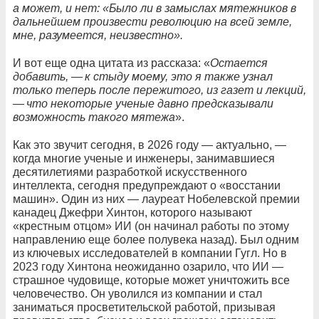
а может, и нет: «Было ли в замыслах мятежников в
дальнейшем произвести революцию на всей земле,
мне, разумеется, неизвестно».
И вот еще одна цитата из рассказа: «
Остается
добавить, — к стыду моему, это я также узнал
только теперь после пережитого, из газет и лекций,
— что некоторые ученые давно предсказывали
возможность такого мятежа
».
Как это звучит сегодня, в 2026 году — актуально, —
когда многие ученые и инженеры, занимавшиеся
десятилетиями разработкой искусственного
интеллекта, сегодня предупреждают о «восстании
машин». Один из них — лауреат Нобелевской премии
канадец Джефри Хинтон, которого называют
«крестным отцом» ИИ (он начинал работы по этому
направлению еще более полувека назад). Был одним
из ключевых исследователей в компании Гугл. Но в
2023 году Хинтона неожиданно озарило, что ИИ —
страшное чудовище, которые может уничтожить все
человечество. Он уволился из компании и стал
заниматься просветительской работой, призывая