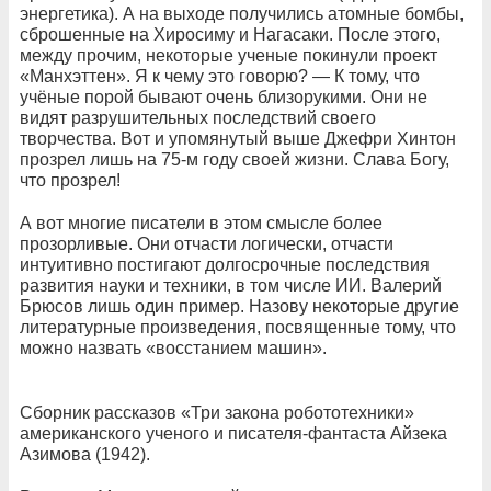
энергетика). А на выходе получились атомные бомбы,
сброшенные на Хиросиму и Нагасаки. После этого,
между прочим, некоторые ученые покинули проект
«Манхэттен». Я к чему это говорю? — К тому, что
учёные порой бывают очень близорукими. Они не
видят разрушительных последствий своего
творчества. Вот и упомянутый выше Джефри Хинтон
прозрел лишь на 75-м году своей жизни. Слава Богу,
что прозрел!
А вот многие писатели в этом смысле более
прозорливые. Они отчасти логически, отчасти
интуитивно постигают долгосрочные последствия
развития науки и техники, в том числе ИИ. Валерий
Брюсов лишь один пример. Назову некоторые другие
литературные произведения, посвященные тому, что
можно назвать «восстанием машин».
Сборник рассказов «Три закона робототехники»
американского ученого и писателя-фантаста Айзека
Азимова (1942).