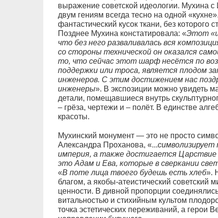
выражение советской идеологии. Мухина с 
двум гениям всегда тесно на одной «кухне»
фантастический кусок ткани, без которого 
Позднее Мухина констатировала: «
Этот «ш
что без него разваливалась вся композици
со стороны технической он оказался само
то, что сейчас этот шарф несётся по воз
поддержки или троса, является плодом з
инженеров. С этим достижением нас позд
инженеры
». В экспозиции можно увидеть 
детали, помещавшиеся внутрь скульптурно
– грёза, чертежи и – полёт. В единстве ал
красоты.
Мухинский монумент — это не просто симв
Александра Проханова, «...
символизирует 
империя, а также достигается Царствие 
это Адам и Ева, которые в сверкании све
«
В поте лица твоего будешь есть хлеб
». 
благом, а якобы-атеистический советский м
ценности. В дивной пропорции соединялись
витальностью и стихийным культом плодоро
точка эстетических переживаний, а герои 