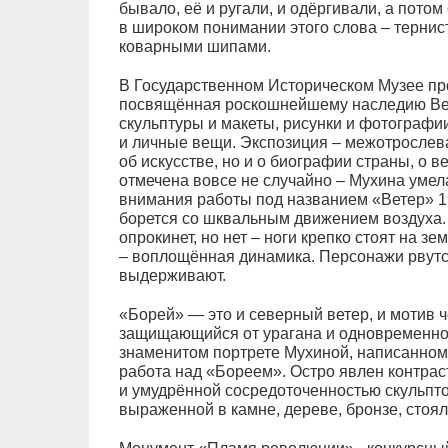
бывало, её и ругали, и одёргивали, а потом
в широком понимании этого слова – тернист
коварными шипами.
В Государственном Историческом Музее про
посвящённая роскошнейшему наследию Ве
скульптуры и макеты, рисунки и фотографи
и личные вещи. Экспозиция – межотрослева
об искусстве, но и о биографии страны, о в
отмечена вовсе не случайно – Мухина умела
внимания работы под названием «Ветер» 19
борется со шквальным движением воздуха. К
опрокинет, но нет – ноги крепко стоят на 
– воплощённая динамика. Персонажи рвутся
выдерживают.
«Борей» — это и северный ветер, и мотив 
защищающийся от урагана и одновременно
знаменитом портрете Мухиной, написанно
работа над «Бореем». Остро явлен контрас
и умудрённой сосредоточенностью скульпто
выраженной в камне, дереве, бронзе, стоя