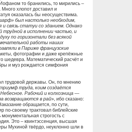
Иофаном то бранились, то мирились –
. Много хлопот доставил и
статуя оказалась бы неосуществима.
арф» был настолько необходим,
я и связь статуи со зданием. Однако
й трудной в исполнении частью, и
духу по горизонтали без всякой
амечательной работы наших
равляли в Париже французские
макеты, фотографии и даже крепёжные
го шедевра. Математический расчёт и
гебры и муз рождается симфония
ол трудовой державы. Он, по мнению
триумф труда, коим создаётся
Небесное. Рабочий и колхозница —
та возвращаются в рай
», ибо сказано:
Наказание обращается, по сути,
ир по-своему трактовал библейские
 монументальная строгость с
дия. Это – квинтэссенция, высшая
Веры Мухиной твёрдо, неуклонно шли в