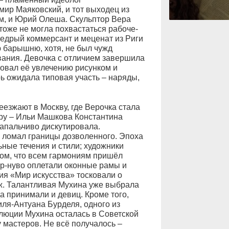
мир Маяковский, и тот выходец из
ем, и Юрий Олеша. Скульптор Вера
тоже не могла похвастаться рабоче-
едрый коммерсант и меценат из Риги
ю барышню, хотя, не был чужд
вания. Девочка с отличием завершила
вовал её увлечению рисунком и
ь ожидала типовая участь – наряды,
езжают в Москву, где Верочка стала
уру – Ильи Машкова Константина
запальчиво дискутировала.
 ломал границы дозволенного. Эпоха
ьные течения и стили; художники
том, что всем гармониям пришёл
Ар-нуво оплетали оконные рамы и
ия «Мир искусства» тосковали о
ж. Талантливая Мухина уже выбрала
а принимали и девиц. Кроме того,
иля-Антуана Бурделя, одного из
люции Мухина осталась в Советской
 мастеров. Не всё получалось –