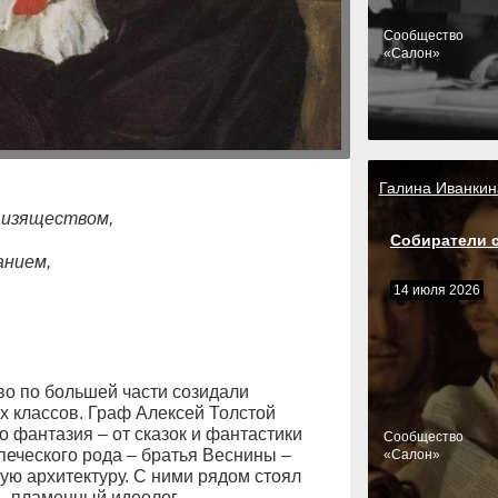
Cообщество
«Салон»
Галина Иванкин
х изяществом,
Собиратели 
анием,
14 июля 2026
тво по большей части созидали
х классов. Граф Алексей Толстой
о фантазия – от сказок и фантастики
Cообщество
печеского рода – братья Веснины –
«Салон»
ую архитектуру. С ними рядом стоял
 – пламенный идеолог