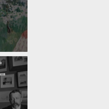
а
цов