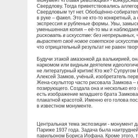
Монумент «Пламя революции» - конкурсный
Свердлову. Тогда приветствовались аллего
Свердловым тут нет. Обобщённо-собирател
в руке – факел. Это не кто-то конкретный, 
экспрессия и рубленые формы. Увы, замыс
уменьшенная копия – её-то мы и наблюдаем
рисковать в искусстве: без непрерывных, 
вырастет своё новое советское искусств
что отрицательный результат не равен твор
Будучи этакой амазонкой да валькирией, он
наркомом или видным деятелем идеологичес
не литературный критик! Кто же? Супругом
Алексей Замков, учёный, изобретатель пер
Жена-скульптор часто рисовала Замкова – 
позирующего. Создала она и несколько его
есть изображение младшего брата Замкова
плакатной красотой. Именно его голова по
в известном монументе.
Центральная тема экспозиции - монумент 
Париже 1937 года. Задача была наитрудней
павильоном Бориса Иофана. Кроме этого, т