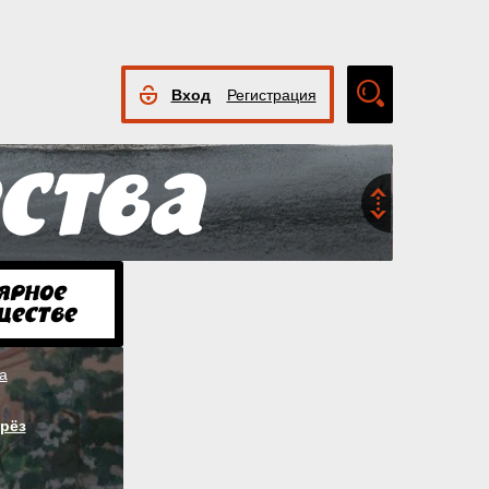
Вход
Регистрация
Расширенный
поиск
а
рёз