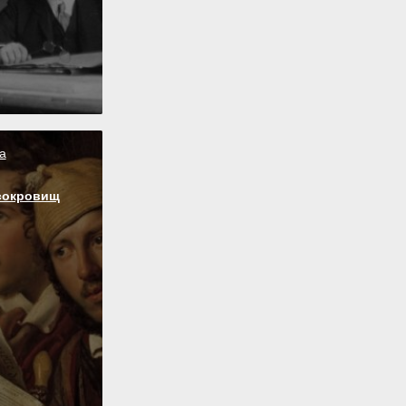
а
сокровищ