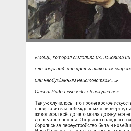
«Мощь, которая вылепила их, наделила и
или энергией, или притягивающим очаров
или необузданным неистовством…»
Огюст Роден «Беседы об искусстве»
Так уж случилось, что пролетарское искусс
представители побеждённых и низвергнуты
живописал всё, до чего могла дотянуться ег
до романов-эпопей. Отпрыски солидного ку
боролись за переустройство быта и новейш
Илья Голосов – сын московского дьякона и