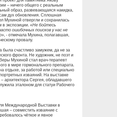
 проект для памятника Якову
рии – ничего общего с реальным
ьный образ, развевающаяся накидка,
а сам дух обновления. Сплошная
ел Мухиной отвергли и сохранилась
 в экспозиции. «
Не бойтесь
часто ошибочных поисков у нас не
о
», - отмечала Мухина, полагавшая,
ческому провалу.
а была счастливо замужем, да не за
кого фронта. Не художник, не поэт и
 Веры Мухиной стал врач-терапевт
вого в мире гормонального препарата.
на отдыхе, за работой или специально
 портретных изваяний. На выставке
 – архитектора Сергея, обладавшего
служила эталоном для статуи Рабочего
для Международной Выставки в
шая – совместить изваяние с
ребовалось чёткое и явное