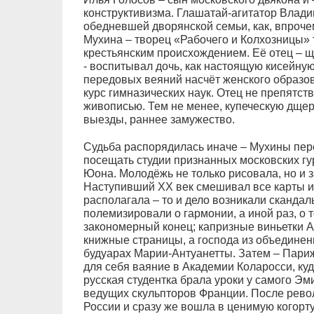
конструктивизма. Глашатай-агитатор Влади
обедневшей дворянской семьи, как, впроч
Мухина – творец «Рабочего и Колхозницы» 
крестьянским происхождением. Её отец – щ
- воспитывал дочь, как настоящую кисейну
передовых веяний насчёт женского образо
курс гимназических наук. Отец не препятст
живописью. Тем не менее, купеческую дщер
выезды, раннее замужество.
Судьба распорядилась иначе – Мухины пере
посещать студии признанных московских г
Юона. Молодёжь не только рисовала, но и 
Наступивший XX век смешивал все карты и
располагала – то и дело возникали скандал
полемизировали о гармонии, а иной раз, о 
закономерный конец; капризные виньетки 
книжные страницы, а господа из объединен
будуарах Марии-Антуанетты. Затем – Пари
для себя ваяние в Академии Коларосси, куд
русская студентка брала уроки у самого Эм
ведущих скульпторов Франции. После рево
России и сразу же вошла в ценимую когорту