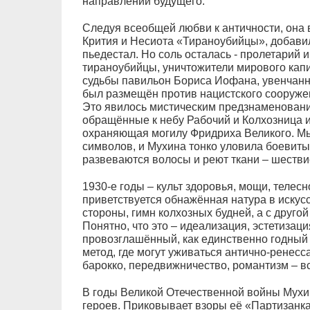
направлении будущего.
Следуя всеобщей любви к античности, она 
Крития и Несиота «Тираноубийцы», добавил
пьедестал. Но соль осталась - пролетарий и
тираноубийцы, уничтожители мирового капит
судьбы павильон Бориса Иофана, увенчан
был размещён против нацистского сооруже
Это явилось мистическим предзнаменовани
обращённые к небу Рабочий и Колхозница и
охраняющая могилу Фридриха Великого. Мы
символов, и Мухина тонко уловила боевитый
развеваются волосы и реют ткани – шестви
1930-е годы – культ здоровья, мощи, телесн
приветствуется обнажённая натура в искусс
стороны, гимн колхозных будней, а с друг
Понятно, что это – идеализация, эстетизаци
провозглашённый, как единственно годный пу
метод, где могут уживаться антично-ренес
барокко, передвижничество, романтизм – вс
В годы Великой Отечественной войны Мухи
героев. Приковывает взоры её «Партизанка