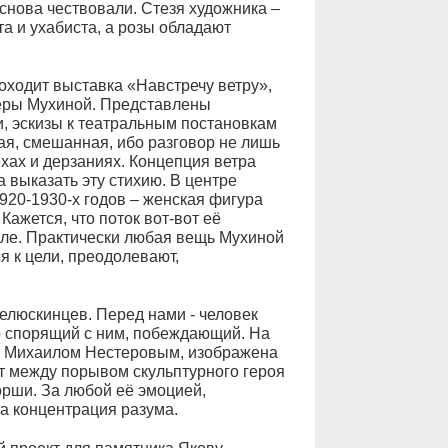
 снова чествовали. Стезя художника –
а и ухабиста, а розы обладают
ходит выставка «Навстречу ветру»,
ры Мухиной. Представлены
и, эскизы к театральным постановкам
я, смешанная, ибо разговор не лишь
ехах и дерзаниях. Концепция ветра
 выказать эту стихию. В центре
20-1930-х годов – женская фигура
ажется, что поток вот-вот её
земле. Практически любая вещь Мухиной
 к цели, преодолевают,
челюскинцев. Перед нами - человек
 спорящий с ним, побеждающий. На
м Михаилом Нестеровым, изображена
т между порывом скульптурного героя
рши. За любой её эмоцией,
ла концентрация разума.