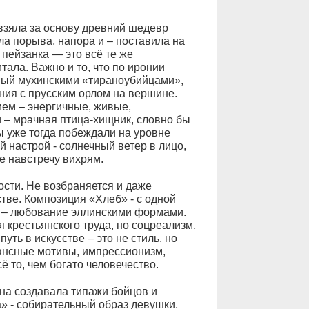
взяла за основу древний шедевр
а порыва, напора и – поставила на
 пейзанка — это всё те же
ала. Важно и то, что по иронии
ный мухинскими «тираноубийцами»,
ния с прусским орлом на вершине.
ем – энергичные, живые,
 – мрачная птица-хищник, словно бы
 уже тогда побеждали на уровне
 настрой - солнечный ветер в лицо,
е навстречу вихрям.
ости. Не возбраняется и даже
тве. Композиция «Хлеб» - с одной
ой – любование эллинскими формами.
я крестьянского труда, но соцреализм,
ть в искусстве – это не стиль, но
сансные мотивы, импрессионизм,
ё то, чем богато человечество.
на создавала типажи бойцов и
» - собирательный образ девушки,