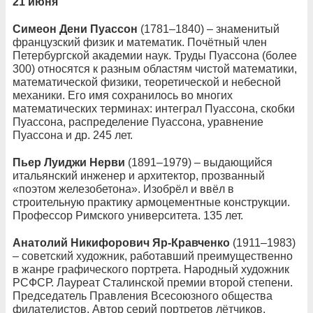
21 июня
Симеон Дени Пуассон
(1781–1840) – знаменитый
французский физик и математик. Почётный член
Петербургской академии наук. Труды Пуассона (более
300) относятся к разным областям чистой математики,
математической физики, теоретической и небесной
механики. Его имя сохранилось во многих
математических терминах: интеграл Пуассона, скобки
Пуассона, распределение Пуассона, уравнение
Пуассона и др. 245 лет.
Пьер Луиджи Нерви
(1891–1979) – выдающийся
итальянский инженер и архитектор, прозванный
«поэтом железобетона». Изобрёл и ввёл в
строительную практику армоцементные конструкции.
Профессор Римского университета. 135 лет.
Анатолий Никифорович Яр-Кравченко
(1911–1983)
– советский художник, работавший преимущественно
в жанре графического портрета. Народный художник
РСФСР. Лауреат Сталинской премии второй степени.
Председатель Правления Всесоюзного общества
филателистов. Автор серий портретов лётчиков,