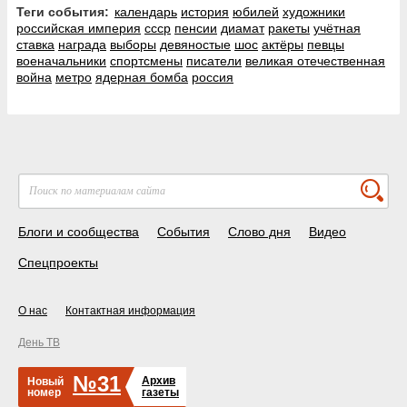
Теги события:
календарь
история
юбилей
художники
российская империя
ссср
пенсии
диамат
ракеты
учётная
ставка
награда
выборы
девяностые
шос
актёры
певцы
военачальники
спортсмены
писатели
великая отечественная
война
метро
ядерная бомба
россия
Блоги и сообщества
События
Слово дня
Видео
Спецпроекты
О нас
Контактная информация
День ТВ
№31
Архив
Новый
номер
газеты