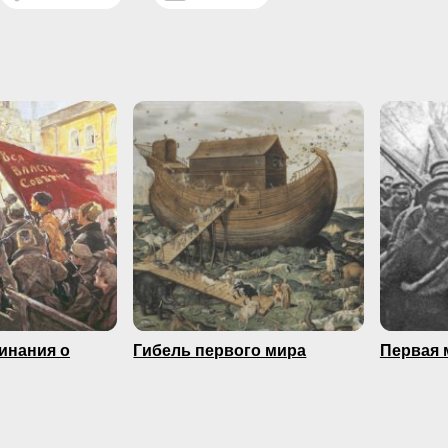
минания о
Гибель первого мира
Первая 