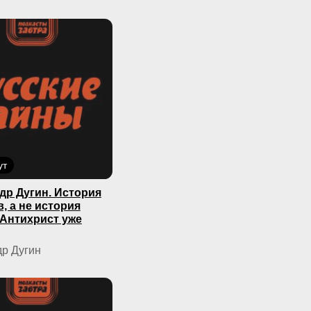
ут
др Дугин. История
, а не история
 Антихрист уже
р Дугин