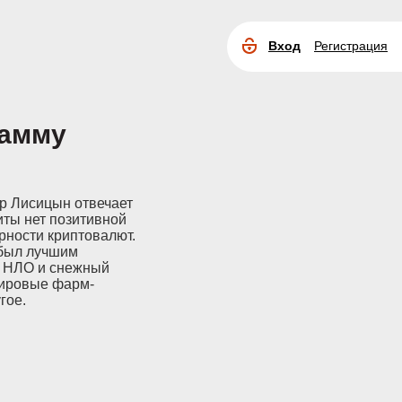
Вход
Регистрация
Расширенный
поиск
рамму
ор Лисицын отвечает
иты нет позитивной
рности криптовалют.
 был лучшим
и НЛО и снежный
мировые фарм-
гое.