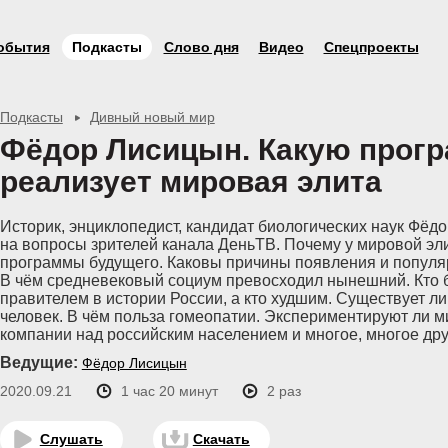
обытия
Подкасты
Слово дня
Видео
Спецпроекты
Подкасты
Дивный новый мир
Фёдор Лисицын. Какую прог
реализует мировая элита
Историк, энциклопедист, кандидат биологических наук Фёд
на вопросы зрителей канала ДеньТВ. Почему у мировой эл
программы будущего. Каковы причины появления и популя
В чём средневековый социум превосходил нынешний. Кто
правителем в истории России, а кто худшим. Существует л
человек. В чём польза гомеопатии. Экспериментируют ли 
компании над российским населением и многое, многое дру
Ведущие:
Фёдор Лисицын
2020.09.21
1 час 20 минут
2 раз
Слушать
Скачать