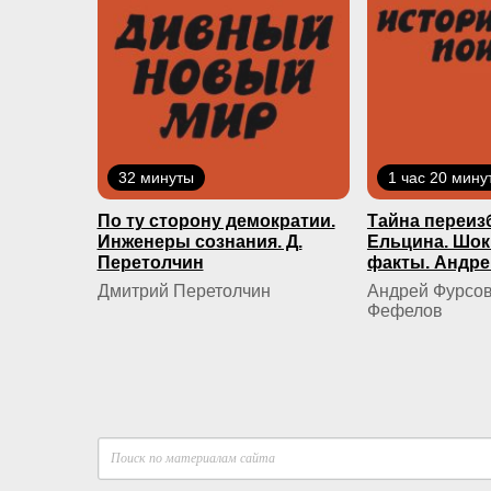
32 минуты
1 час 20 мину
По ту сторону демократии.
Тайна переиз
Инженеры сознания. Д.
Ельцина. Шо
Перетолчин
факты. Андре
Дмитрий Перетолчин
Андрей Фурсов
Фефелов