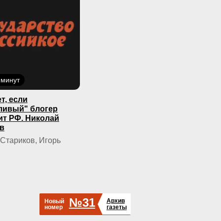
 минут
т, если
ливый" блогер
ит РФ. Николай
в
Стариков, Игорь
№31
Архив
Новый
номер
газеты