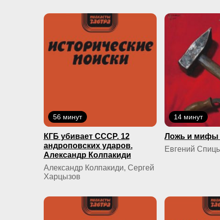
56 минут
14 минут
КГБ yбивaeт СССР. 12
Ложь и мифы 
андроповских ударов.
Евгений Спиц
Александр Колпакиди
Александр Колпакиди, Сергей
Харцызов