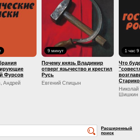
т
9 минут
1 час 9
брания
Почему князь Владимир
Что буде
кирующие
отверг язычество и крестил
"совест
й Фурсов
Русь
возглав
Старико
, Андрей
Евгений Спицын
Николай 
Шишкин
Расширенный
поиск