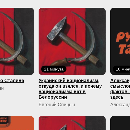
21 минута
10 мин
о Сталине
Украинский национализм,
Алексан
откуда он взялся, и почему
смыслов
ын
национализма нет в
фактов.
Белоруссии
здесь
Евгений Спицын
Александ