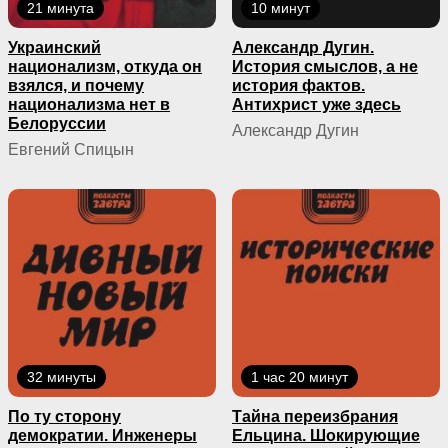
21 минута
10 минут
Украинский
Александр Дугин.
национализм, откуда он
История смыслов, а не
взялся, и почему
история фактов.
национализма нет в
Антихрист уже здесь
Белоруссии
Александр Дугин
Евгений Спицын
32 минуты
1 час 20 минут
По ту сторону
Тайна переизбрания
демократии. Инженеры
Ельцина. Шокирующие