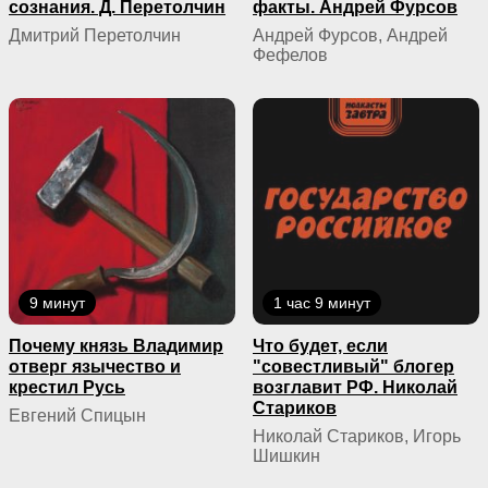
сознания. Д. Перетолчин
факты. Андрей Фурсов
Дмитрий Перетолчин
Андрей Фурсов, Андрей
Фефелов
9 минут
1 час 9 минут
Почему князь Владимир
Что будет, если
отверг язычество и
"совестливый" блогер
крестил Русь
возглавит РФ. Николай
Стариков
Евгений Спицын
Николай Стариков, Игорь
Шишкин