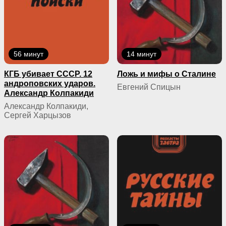
56 минут
14 минут
КГБ yбивaeт СССР. 12
Ложь и мифы о Сталине
андроповских ударов.
Евгений Спицын
Александр Колпакиди
Александр Колпакиди,
Сергей Харцызов