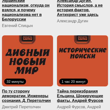
Украинский
Александр Дугин.
национализм, откуда он
История смыслов, а не
взялся, и почему
история фактов.
национализма нет в
Антихрист уже здесь
Белоруссии
Александр Дугин
Евгений Спицын
32 минуты
1 час 20 минут
По ту сторону
Тайна переизбрания
демократии. Инженеры
Ельцина. Шокирующие
сознания. Д. Перетолчин
факты. Андрей Фурсов
Дмитрий Перетолчин
Андрей Фурсов, Андрей