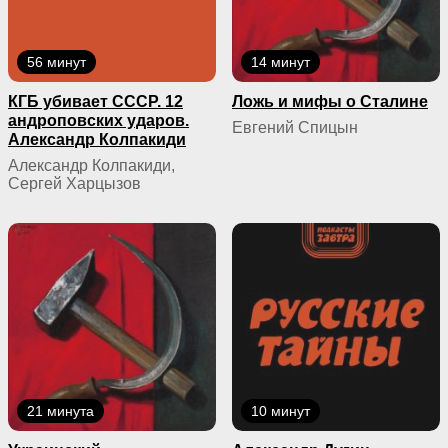
56 минут
14 минут
КГБ yбивaeт СССР. 12
Ложь и мифы о Сталине
андроповских ударов.
Евгений Спицын
Александр Колпакиди
Александр Колпакиди,
Сергей Харцызов
21 минута
10 минут