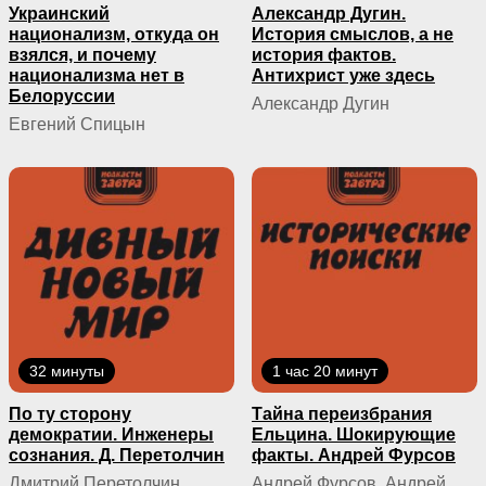
Украинский
Александр Дугин.
национализм, откуда он
История смыслов, а не
взялся, и почему
история фактов.
национализма нет в
Антихрист уже здесь
Белоруссии
Александр Дугин
Евгений Спицын
32 минуты
1 час 20 минут
По ту сторону
Тайна переизбрания
демократии. Инженеры
Ельцина. Шокирующие
сознания. Д. Перетолчин
факты. Андрей Фурсов
Дмитрий Перетолчин
Андрей Фурсов, Андрей