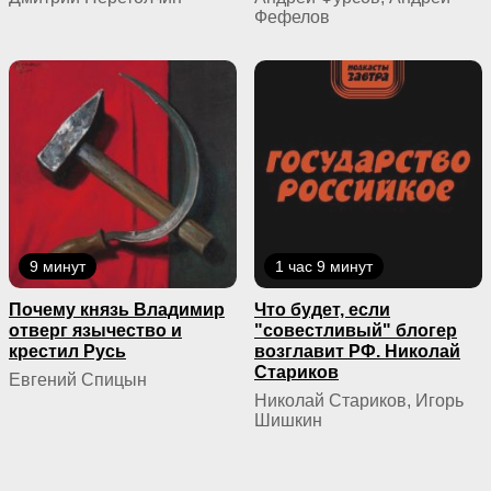
Фефелов
9 минут
1 час 9 минут
Почему князь Владимир
Что будет, если
отверг язычество и
"совестливый" блогер
крестил Русь
возглавит РФ. Николай
Стариков
Евгений Спицын
Николай Стариков, Игорь
Шишкин