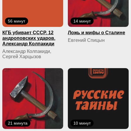
56 минут
14 минут
КГБ yбивaeт СССР. 12
Ложь и мифы о Сталине
андроповских ударов.
Евгений Спицын
Александр Колпакиди
Александр Колпакиди,
Сергей Харцызов
21 минута
10 минут