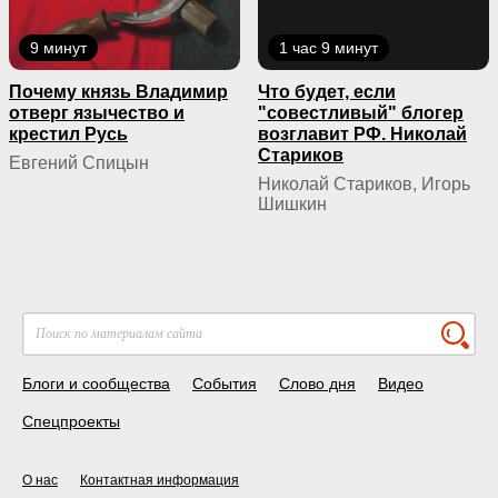
9 минут
1 час 9 минут
Почему князь Владимир
Что будет, если
отверг язычество и
"совестливый" блогер
крестил Русь
возглавит РФ. Николай
Стариков
Евгений Спицын
Николай Стариков, Игорь
Шишкин
Блоги и сообщества
События
Слово дня
Видео
Спецпроекты
О нас
Контактная информация