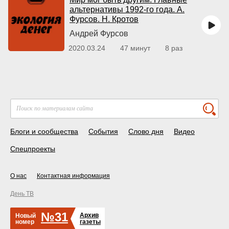
альтернативы 1992-го года. А.
Фурсов. Н. Кротов
Андрей Фурсов
2020.03.24
47 минут
8 раз
Блоги и сообщества
События
Слово дня
Видео
Спецпроекты
О нас
Контактная информация
День ТВ
№31
Архив
Новый
номер
газеты