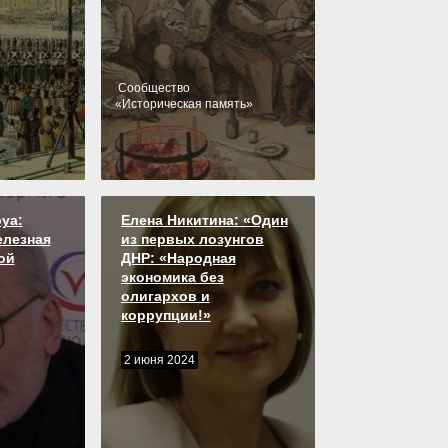
Cообщество
«
Историческая память
»
уа:
Елена Никитина: «Один
елезная
из первых лозунгов
ой
ДНР: «Народная
экономика без
олигархов и
коррупции!»
2 июня 2024