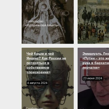
Cообщество
«
Историческая память
»
Чей Крым и чей
Эммануэль Лер
Яндекс? Как России не
«Путин – это ж
потеряться в
рука в бархатн
собственном
перчатке»
«поисковике»
23 июня 2024
4 августа 2024
Cообщество