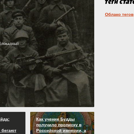
Облако тегов
 блокадный
йда:
Как учение Будды
получило прописку в
 бегают
Российской империи, а