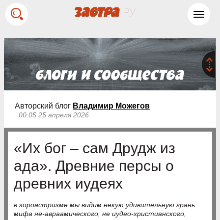
Toggl
navig
Авторский блог
Владимир Можегов
00:05 25 апреля 2026
«Их бог – сам Друдж из
ада». Древние персы о
древних иудеях
в зороастризме мы видим некую удивительную грань
мифа не-авраамического, не иудео-христианского,