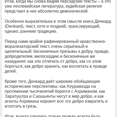
Итак, когда мы снова видим персидские тексты – а это
уже пехлевийская литература, иудейская религия
предстают в них абсолютно демонической.
Особенно выразительна в этом смысле книга Денкард
(Denkard), текст, хотя и поздний, транслирующий,
однако, раннюю традицию.
Перед нами крайне рафинированный нравственно-
морализаторский текст, очень серьёзный и
щепетильный: бесконечные призывы к добру, правде,
добродетелям, милосердию и бесконечные же
назидания: как зло отличать от добра, как со злом
бороться, как добро хранить, как воспитать в правде
детей.
Кроме того, Денкард даёт широкие обобщающие
исторические перспективы: как Ахурамазда на
протяжении тысячелетий борется с Ахриманом, как
Заратуштра и Саошьянты несут в мир добро, и как
агенты Ахримана норовят все это добро извратить и
втоптать в грязь.
Итак, всегда говорить только правду, всегда быть