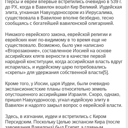
Персы и евреи впервые встретились очевидно в 539 г.
до РХ, когда в Вавилон вошёл Кир Великий. Иудейская
элита, угнанная Навухудоносором из Иерусалима,
существовала в Вавилоне вполне безбедно, тесно
сообщаясь с богатейшей вавилонской олигархией.
Никакого еврейского закона, еврейской религии и
еврейских книг по-видимому в то время еще не
существовало. Возможно, было уже написано
«Второзаконие», составленное Иосией на основе
ассирийских клятв верности в качестве первой
народной конституции, когда ассирийская власть вдруг
испарилась, и иудейскому царю потребовались
«скрепы» для удержания собственной власти[5].
Кроме того, у Иосии, царя Иудеи, были очевидно
экспансионистские планы относительно земель
опустошенного ассирийцами Израиля. Скоро, однако,
пришел Навухудоносор, угнал иудейскую элиту в
Вавилон и надолго закрыл вопрос о еврейской власти.
Здесь, в изгнании, иудеи и встретились с Киром
Персидским. Поскольку Целью экспансии Кира (после
завоевания Вавилона) был Египет, а главным