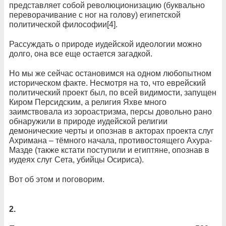
представляет собой революционизацию (буквально
переворачивание с ног на голову) египетской
политической философии[4].
Рассуждать о природе иудейской идеологии можно
долго, она все еще остается загадкой.
Но мы же сейчас остановимся на одном любопытном
историческом факте. Несмотря на то, что еврейский
политический проект был, по всей видимости, запущен
Киром Персидским, а религия Яхве много
заимствовала из зороастризма, персы довольно рано
обнаружили в природе иудейской религии
демонические черты и опознав в акторах проекта слуг
Ахримана – тёмного начала, противостоящего Ахура-
Мазде (также кстати поступили и египтяне, опознав в
иудеях слуг Сета, убийцы Осириса).
Вот об этом и поговорим.
2.