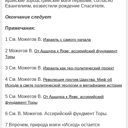
иранские зороастрийские маги первыми, согласно
Евангелиям, возвестили рождение Спасителя.
Окончание следует
Примечания:
1 См. Можегов В.
Израиль с самого начала
2 Можегов В.
От Ашшура к Яхве: ассирийский фундамент
Торы
3 См. Можегов В.
Израиль как тео-политический проект
4 См. Можегов В.
Революция против Царства. Миф об
Исходе в свете политической теологии и метафизики истории
5 См. Можегов В.
От Ашшура к Яхве: ассирийский
фундамент Торы
6 См. В. Можегов. Ассирийский фундмент Торы.
7 Впрочем, природа книги «Исход» остается