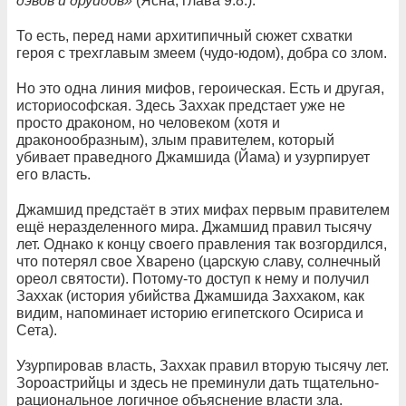
дэвов и друидов»
(Ясна, глава 9.8.).
То есть, перед нами архитипичный сюжет схватки
героя с трехглавым змеем (чудо-юдом), добра со злом.
Но это одна линия мифов, героическая. Есть и другая,
историософская. Здесь Заххак предстает уже не
просто драконом, но человеком (хотя и
драконообразным), злым правителем, который
убивает праведного Джамшида (Йама) и узурпирует
его власть.
Джамшид предстаёт в этих мифах первым правителем
ещё неразделенного мира. Джамшид правил тысячу
лет. Однако к концу своего правления так возгордился,
что потерял свое Хварено (царскую славу, солнечный
ореол святости). Потому-то доступ к нему и получил
Заххак (история убийства Джамшида Заххаком, как
видим, напоминает историю египетского Осириса и
Сета).
Узурпировав власть, Заххак правил вторую тысячу лет.
Зороастрийцы и здесь не преминули дать тщательно-
рациональное логичное объяснение власти зла.