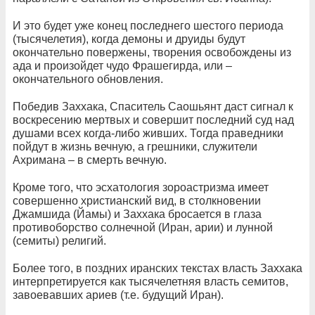
И это будет уже конец последнего шестого периода
(тысячелетия), когда демоны и друиды будут
окончательно повержены, творения освобождены из
ада и произойдет чудо Фрашегирда, или –
окончательного обновления.
Победив Заххака, Спаситель Саошьянт даст сигнал к
воскресению мертвых и совершит последний суд над
душами всех когда-либо живших. Тогда праведники
пойдут в жизнь вечную, а грешники, служители
Ахримана – в смерть вечную.
Кроме того, что эсхатология зороастризма имеет
совершенно христианский вид, в столкновении
Джамшида (Йамы) и Заххака бросается в глаза
противоборство солнечной (Иран, арии) и лунной
(семиты) религий.
Более того, в поздних иранских текстах власть Заххака
интерпретируется как тысячелетняя власть семитов,
завоевавших ариев (т.е. будущий Иран).