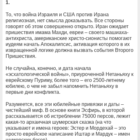
1.
То, что война Израиля и США против Ирана
религиозная, нет смысла доказывать. Все стороны
говорят об этом совершенно открыто. Иран ожидает
пришествия имама Махди, евреи – своего машиаха-
антихриста, американские христо-сионисты помогают
иудеям начать Апокалипсис, активация которого в их
извращенной логике должна вызвать события Второго
Пришествия.
Не случайна, конечно, и дата начала
«эсхатологической войны», приуроченной Нетаньяху к
еврейскому Пуриму, более того – его 2500-летнему
юбилею, о чем не забыл напомнить Нетаньяху в
первые дни конфликта.
Разумеется, все эти юбилейные привязки и даты –
чистейший миф. В основе книги Эсфирь, в которой
рассказывается об истреблении 75000 персов, лежит
какая-то архаичная шумерская сказка (на что
указывают и имена героев: Эстер и Мордехай – это
просто еврейское написание Иштар и Мардук – имен
шумерских богов).