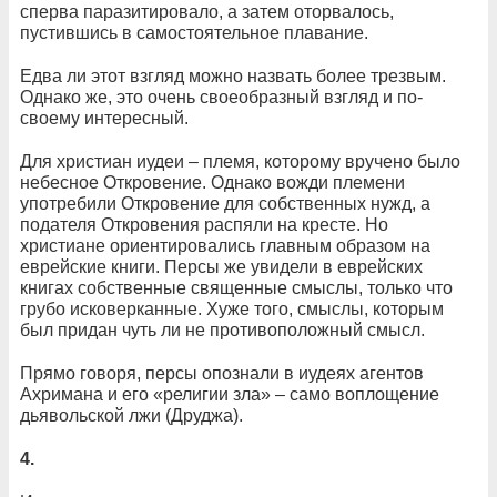
сперва паразитировало, а затем оторвалось,
пустившись в самостоятельное плавание.
Едва ли этот взгляд можно назвать более трезвым.
Однако же, это очень своеобразный взгляд и по-
своему интересный.
Для христиан иудеи – племя, которому вручено было
небесное Откровение. Однако вожди племени
употребили Откровение для собственных нужд, а
подателя Откровения распяли на кресте. Но
христиане ориентировались главным образом на
еврейские книги. Персы же увидели в еврейских
книгах собственные священные смыслы, только что
грубо исковерканные. Хуже того, смыслы, которым
был придан чуть ли не противоположный смысл.
Прямо говоря, персы опознали в иудеях агентов
Ахримана и его «религии зла» – само воплощение
дьявольской лжи (Друджа).
4.