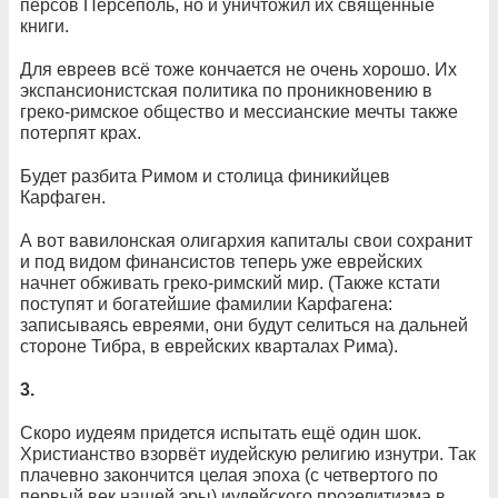
персов Персеполь, но и уничтожил их священные
книги.
Для евреев всё тоже кончается не очень хорошо. Их
экспансионистская политика по проникновению в
греко-римское общество и мессианские мечты также
потерпят крах.
Будет разбита Римом и столица финикийцев
Карфаген.
А вот вавилонская олигархия капиталы свои сохранит
и под видом финансистов теперь уже еврейских
начнет обживать греко-римский мир. (Также кстати
поступят и богатейшие фамилии Карфагена:
записываясь евреями, они будут селиться на дальней
стороне Тибра, в еврейских кварталах Рима).
3.
Скоро иудеям придется испытать ещё один шок.
Христианство взорвёт иудейскую религию изнутри. Так
плачевно закончится целая эпоха (с четвертого по
первый век нашей эры) иудейского прозелитизма в