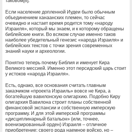
таковом[8].
Если население допленной Иудеи было обычным
объединением ханаанских племен, то сейчас
очевидно и настает время родится тому «народу
Израиля», который мы знаем, и к которому обращены
библейские книги. Во всяком случае именно таков
наиболее убедительный генезис «народа Израиля» и
библейских текстов с точки зрения современных
знаний науки и археологии.
Понятно теперь почему Библия и именует Кира
Великого мессией. Именно этот персидский царь стоит
у истоков «народа Израиля».
Есть, однако, все основания считать главным
заказчиком «проекта Израиль» вовсе не Кира, а
богатейшую вавилонскую олигархию. Подобно Киру
олигархия Вавилона строит планы собственной
финансовой экспансии и собственную имперскую
программу. И для этой имперской программы
«дисциплинарный батальон» (или, точнее,
военизированный орден) Израиля – отличное
приобретение: своего рода наемное войско, но –