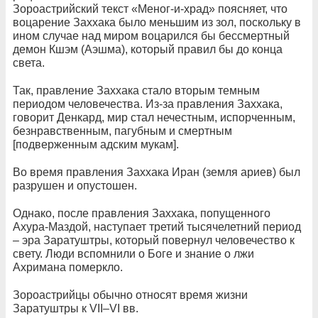
Зороастрийский текст «Меног-и-храд» поясняет, что
воцарение Заххака было меньшим из зол, поскольку в
ином случае над миром воцарился бы бессмертный
демон Кшэм (Аэшма), который правил бы до конца
света.
Так, правление Заххака стало вторым темным
периодом человечества. Из-за правления Заххака,
говорит Денкард, мир стал нечестным, испорченным,
безнравственным, пагубным и смертным
[подверженным адским мукам].
Во время правления Заххака Иран (земля ариев) был
разрушен и опустошен.
Однако, после правления Заххака, попущенного
Ахура-Маздой, наступает третий тысячелетний период
– эра Заратуштры, который повернул человечество к
свету. Люди вспомнили о Боге и знание о лжи
Ахримана померкло.
Зороастрийцы обычно относят время жизни
Заратуштры к VII–VI вв.