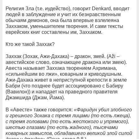
Религия Зла (т.е. иудейство), говорит Denkard, вводит
людей в заблуждение и учит их безнравственным
обычаям демонов, она была впервые взлелеяна
Заххаком, уменьшителем творения. И сами тексты
еврейских книг составлены им, Заххаком.
Кто же такой Заххак?
Заххак (Зохак, Ажи-Дахака) – дракон, змей. (Aži –
авестийское слово, означающее дракона или змею).
Авеста называет Заххака творением Ахримана,
«сильнейшим во лжи», коварным и криводушным.
Ажи-Дахака живет в неприступной крепости в земле
Бабри (что позднее будет ассоциировано с Бабиру
(Вавилон)) и нападает на праведного правителя
Джамшида (Джам, Йама).
В «Авесте» также говорится:
«Фаридун убил злобного
и грешного Зохака с тремя лицами (то есть лжеца),
с тремя головами (то есть жестокого и упрямого),
шестью глазами (то есть жадного), тысячами
коварных замыслов, обладавшего великой злой силой