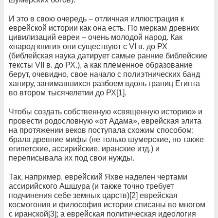
И это в свою очередь – отличная иллюстрация к
еврейской истории как она есть. По меркам древних
цивилизаций евреи – очень молодой народ. Как
«народ книги» они существуют с VI в. до РХ
(библейская наука датирует самые ранние библейские
тексты VII в. до РХ.), а как племенное образование
берут, очевидно, свое начало с полиэтнических банд
хапиру, занимавшихся разбоем вдоль границ Египта
во втором тысячелетии до РХ[1].
Чтобы создать собственную «священную историю» и
провести родословную «от Адама», еврейская элита
на протяжении веков поступала схожим способом:
брала древние мифы (не только шумерские, но также
египетские, ассирийские, иранские итд.) и
переписывала их под свои нужды.
Так, например, еврейский Яхве наделен чертами
ассирийского Ашшура (и также точно требует
подчинения себе земных царств)[2] еврейская
космогония и философия истории списаны во многом
с иранской[3]; а еврейская политическая идеология