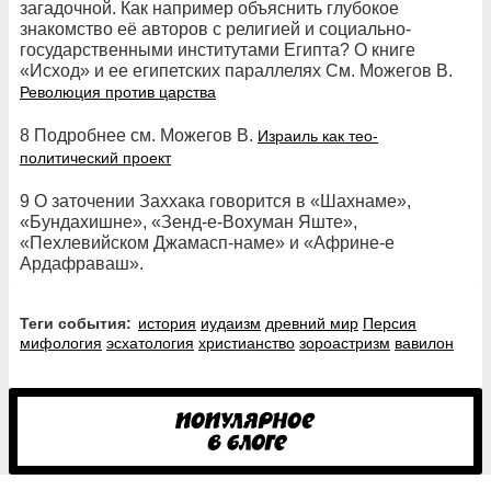
загадочной. Как например объяснить глубокое
знакомство её авторов с религией и социально-
государственными институтами Египта? О книге
«Исход» и ее египетских параллелях См. Можегов В.
Революция против царства
8 Подробнее см. Можегов В.
Израиль как тео-
политический проект
9 О заточении Заххака говорится в «Шахнаме»,
«Бундахишне», «Зенд-е-Вохуман Яште»,
«Пехлевийском Джамасп-наме» и «Африне-е
Ардафраваш».
Теги события:
история
иудаизм
древний мир
Персия
мифология
эсхатология
христианство
зороастризм
вавилон