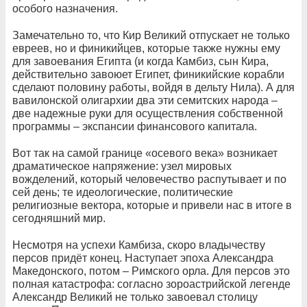
особого назначения.
Замечательно то, что Кир Великий отпускает не только
евреев, но и финикийцев, которые также нужны ему
для завоевания Египта (и когда Камбиз, сын Кира,
действительно завоюет Египет, финикийские корабли
сделают половину работы, войдя в дельту Нила). А для
вавилонской олигархии два эти семитских народа –
две надежные руки для осуществления собственной
программы – экспансии финансового капитала.
Вот так на самой границе «осевого века» возникает
драматическое напряжение: узел мировых
вожделений, который человечество распутывает и по
сей день; те идеологические, политические
религиозные вектора, которые и привели нас в итоге в
сегодняшний мир.
Несмотря на успехи Камбиза, скоро владычеству
персов придёт конец. Наступает эпоха Александра
Македонского, потом – Римского орла. Для персов это
полная катастрофа: согласно зороастрийской легенде
Александр Великий не только завоевал столицу