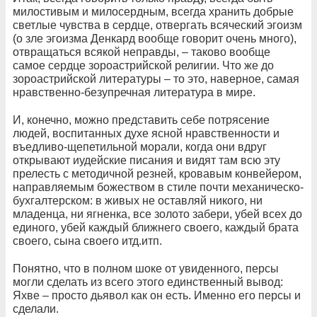
милостивым и милосердным, всегда хранить добрые
светлые чувства в сердце, отвергать всяческий эгоизм
(о зле эгоизма Денкард вообще говорит очень много),
отвращаться всякой неправды, – таково вообще
самое сердце зороастрийской религии. Что же до
зороастрийской литературы – то это, наверное, самая
нравственно-безупречная литература в мире.
И, конечно, можно представить себе потрясение
людей, воспитанных духе ясной нравственности и
въедливо-щепетильной морали, когда они вдруг
открывают иудейские писания и видят там всю эту
прелесть с методичной резней, кровавым конвейером,
направляемым божеством в стиле почти механическо-
бухгалтерском: в живых не оставляй никого, ни
младенца, ни ягненка, все золото забери, убей всех до
единого, убей каждый ближнего своего, каждый брата
своего, сына своего итд.итп.
Понятно, что в полном шоке от увиденного, персы
могли сделать из всего этого единственный вывод:
Яхве – просто дьявол как он есть. Именно его персы и
сделали.