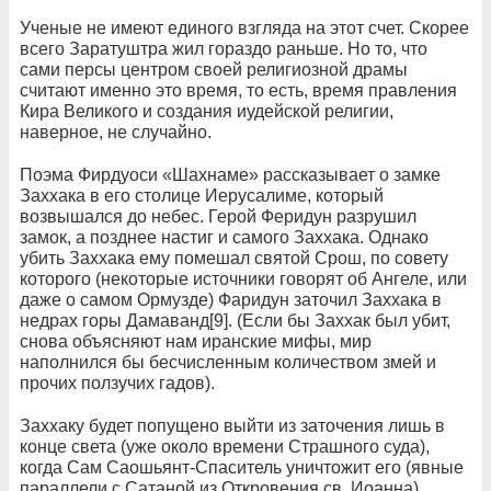
Ученые не имеют единого взгляда на этот счет. Скорее
всего Заратуштра жил гораздо раньше. Но то, что
сами персы центром своей религиозной драмы
считают именно это время, то есть, время правления
Кира Великого и создания иудейской религии,
наверное, не случайно.
Поэма Фирдуоси «Шахнаме» рассказывает о замке
Заххака в его столице Иерусалиме, который
возвышался до небес. Герой Феридун разрушил
замок, а позднее настиг и самого Заххака. Однако
убить Заххака ему помешал святой Срош, по совету
которого (некоторые источники говорят об Ангеле, или
даже о самом Ормузде) Фаридун заточил Заххака в
недрах горы Дамаванд[9]. (Если бы Заххак был убит,
снова объясняют нам иранские мифы, мир
наполнился бы бесчисленным количеством змей и
прочих ползучих гадов).
Заххаку будет попущено выйти из заточения лишь в
конце света (уже около времени Страшного суда),
когда Сам Саошьянт-Спаситель уничтожит его (явные
параллели с Сатаной из Откровения св. Иоанна).