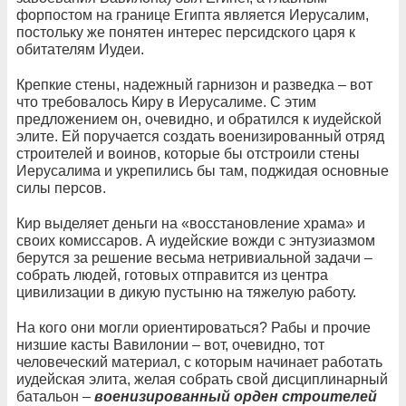
форпостом на границе Египта является Иерусалим,
постольку же понятен интерес персидского царя к
обитателям Иудеи.
Крепкие стены, надежный гарнизон и разведка – вот
что требовалось Киру в Иерусалиме. С этим
предложением он, очевидно, и обратился к иудейской
элите. Ей поручается создать военизированный отряд
строителей и воинов, которые бы отстроили стены
Иерусалима и укрепились бы там, поджидая основные
силы персов.
Кир выделяет деньги на «восстановление храма» и
своих комиссаров. А иудейские вожди с энтузиазмом
берутся за решение весьма нетривиальной задачи –
собрать людей, готовых отправится из центра
цивилизации в дикую пустыню на тяжелую работу.
На кого они могли ориентироваться? Рабы и прочие
низшие касты Вавилонии – вот, очевидно, тот
человеческий материал, с которым начинает работать
иудейская элита, желая собрать свой дисциплинарный
батальон –
военизированный орден строителей