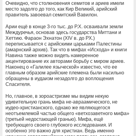
Очевидно, что столкновения семитов и ариев имели
место задолго до того, как Кир Великий, арийский
правитель завоевал семитский Вавилон.
Арии ещё в конце 3-го тыс. до Р.Х. осваивали земли
Междуречья, основав здесь государства Миттани и
Хеттию. Фараон Эхнатон (XIV в. до РХ.)
переписывается с арийскими царьками Палестины
(амарнский архив). Так что в мифах «Исхода» и книги
Навина также можно видеть намеренное
акцентирование их авторами борьбу с миром ариев.
Наконец о «Галилее языческой» известно, что ее
главным образом арийские племена были насильно
обращены в иудаизм незадолго до воплощения
Спасителя.
Но, главное, в зороастризме мы видим некую
удивительную грань мифа не-авраамического, не
иудео-христианского, однако же являющегося
неотъемлемой частью общего «ветхозаветного мифа»
(третьей недостающей гранью). Мифа, ещё
требующего своего глубокого исследования. И
особенно это важно для христиан. Ведь именно