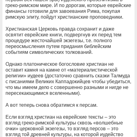
греко-римском мире. И по дорогам, которые еврейские
финансы готовили для завоевания Рима, покупая
римскую элиту, пойдут христианские проповедники.
Христианская Церковь правда сохранит и даже
освятит еврейские книги, подвергнув их перед тем
процедуре жесточайшей экзегезы, т.е. полного
переосмысления путем придания библейским
событиям символических толкований.
Однако платоническое богословие христиан не
оставит камня на камне от «материалистической
религии» иудеев (достаточно сравнить сказки Талмуда
с писаниями Великих Каппадокийцев чтобы убедиться,
что мы имеем дело с совершенно разными и нигде не
пересекающимися вселенными).
А вот теперь снова обратимся к персам.
Если взгляд христиан на еврейские тексты – это
взгляд греко-римской культуры сквозь «волшебные
очки» церковной экзегезы, то взгляд персов – это
взгляд той древней культуры, на которой иудейство