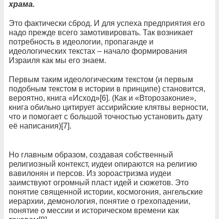
храма.
Это фактически сброд. И для успеха предприятия его
надо прежде всего замотивировать. Так возникает
потребность в идеологии, пропаганде и
идеологических текстах – начало формирования
Израиля как мы его знаем.
Первым таким идеологическим текстом (и первым
подобным текстом в истории в принципе) становится,
вероятно, книга «Исход»[6]. (Как и «Второзаконие»,
книга обильно цитирует ассирийские клятвы верности,
что и помогает с большой точностью установить дату
её написания)[7].
Но главным образом, создавая собственный
религиозный контекст, иудеи опираются на религию
вавилонян и персов. Из зороастризма иудеи
заимствуют огромный пласт идей и сюжетов. Это
понятие священной истории, космогония, ангельские
иерархии, демонология, понятие о грехопадении,
понятие о мессии и историческом времени как