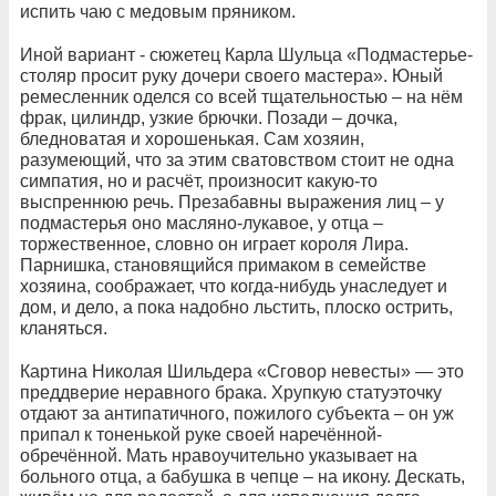
испить чаю с медовым пряником.
Иной вариант - сюжетец Карла Шульца «Подмастерье-
столяр просит руку дочери своего мастера». Юный
ремесленник оделся со всей тщательностью – на нём
фрак, цилиндр, узкие брючки. Позади – дочка,
бледноватая и хорошенькая. Сам хозяин,
разумеющий, что за этим сватовством стоит не одна
симпатия, но и расчёт, произносит какую-то
выспреннюю речь. Презабавны выражения лиц – у
подмастерья оно масляно-лукавое, у отца –
торжественное, словно он играет короля Лира.
Парнишка, становящийся примаком в семействе
хозяина, соображает, что когда-нибудь унаследует и
дом, и дело, а пока надобно льстить, плоско острить,
кланяться.
Картина Николая Шильдера «Сговор невесты» — это
преддверие неравного брака. Хрупкую статуэточку
отдают за антипатичного, пожилого субъекта – он уж
припал к тоненькой руке своей наречённой-
обречённой. Мать нравоучительно указывает на
больного отца, а бабушка в чепце – на икону. Дескать,