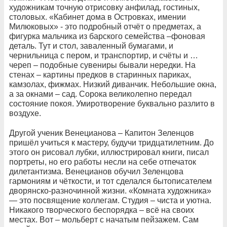
художникам точную отрисовку анфилад, гостиных,
столовых. «Кабинет дома в Островках, имении
Милюковых» - это подробный отчёт о предметах, а
фигурка мальчика из барского семейства –фоновая
деталь. Тут и стол, заваленный бумагами, и
чернильница с пером, и транспортир, и счёты и …
череп – подобные сувениры бывали нередки. На
стенах – картины предков в старинных париках,
камзолах, фижмах. Низкий диванчик. Небольшие окна,
а за окнами – сад. Сорока великолепно передал
состояние покоя. Умиротворение буквально разлито в
воздухе.
Другой ученик Венецианова – Капитон Зеленцов
пришёл учиться к мастеру, будучи тридцатилетним. До
этого он рисовал лубки, иллюстрировал книги, писал
портреты, но его работы несли на себе отпечаток
дилетантизма. Венецианов обучил Зеленцова
гармониям и чёткости, и тот сделался бытописателем
дворянско-разночинной жизни. «Комната художника»
— это посвящение коллегам. Студия – чиста и уютна.
Никакого творческого беспорядка – всё на своих
местах. Вот – мольберт с начатым пейзажем. Сам