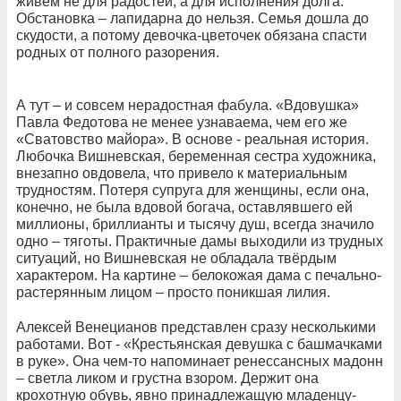
живём не для радостей, а для исполнения долга.
Обстановка – лапидарна до нельзя. Семья дошла до
скудости, а потому девочка-цветочек обязана спасти
родных от полного разорения.
А тут – и совсем нерадостная фабула. «Вдовушка»
Павла Федотова не менее узнаваема, чем его же
«Сватовство майора». В основе - реальная история.
Любочка Вишневская, беременная сестра художника,
внезапно овдовела, что привело к материальным
трудностям. Потеря супруга для женщины, если она,
конечно, не была вдовой богача, оставлявшего ей
миллионы, бриллианты и тысячу душ, всегда значило
одно – тяготы. Практичные дамы выходили из трудных
ситуаций, но Вишневская не обладала твёрдым
характером. На картине – белокожая дама с печально-
растерянным лицом – просто поникшая лилия.
Алексей Венецианов представлен сразу несколькими
работами. Вот - «Крестьянская девушка с башмачками
в руке». Она чем-то напоминает ренессансных мадонн
– светла ликом и грустна взором. Держит она
крохотную обувь, явно принадлежащую младенцу-