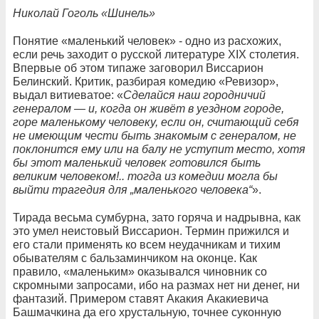
Николай Гоголь «Шинель»
Понятие «маленький человек» - одно из расхожих,
если речь заходит о русской литературе XIX столетия.
Впервые об этом типаже заговорил Виссарион
Белинский. Критик, разбирая комедию «Ревизор»,
выдал витиеватое: «
Сделайся наш городничий
генералом — и, когда он живёт в уездном городе,
горе маленькому человеку, если он, считающий себя
не имеющим чести быть знакомым с генералом, не
поклонится ему или на балу не уступит место, хотя
бы этот маленький человек готовился быть
великим человеком!.. тогда из комедии могла бы
выйти трагедия для „маленького человека“
».
Тирада весьма сумбурна, зато горяча и надрывна, как
это умел неистовый Виссарион. Термин прижился и
его стали применять ко всем неудачникам и тихим
обывателям с бальзаминчиком на оконце. Как
правило, «маленьким» оказывался чиновник со
скромными запросами, ибо на размах нет ни денег, ни
фантазий. Примером ставят Акакия Акакиевича
Башмачкина да его хрустальную, точнее суконную