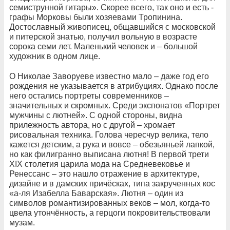
семиструнной гитары». Скорее всего, так оно и есть -
графы Морковы были хозяевами Тропинина.
Достославный живописец, общавшийся с московской
и питерской знатью, получил вольную в возрасте
сорока семи лет. Маленький человек и – большой
художник в одном лице.
О Николае Заворуеве известно мало – даже год его
рождения не указывается в атрибуциях. Однако после
него остались портреты современников –
значительных и скромных. Среди экспонатов «Портрет
мужчины с лютней». С одной стороны, видна
прилежность автора, но с другой – хромает
рисовальная техника. Голова чересчур велика, тело
кажется детским, а рука и вовсе – обезьяньей лапкой,
но как филигранно выписана лютня! В первой трети
XIX столетия царила мода на Средневековье и
Ренессанс – это нашло отражение в архитектуре,
дизайне и в дамских причёсках, типа закрученных кос
«а-ля Изабелла Баварская». Лютня – один из
символов романтизированных веков – мол, когда-то
цвела утончённость, а герцоги покровительствовали
музам.