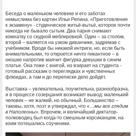
Беседа о маленьком человеке и его заботах
немыслима без картин Ильи Репина. «Приготовление
к экзамену» - студенческое житьё-вытьё, которое почти
никогда не бывало сытым. Два парня снимают
комнатку со скудной меблировкой. Один – за столом,
второй – валяется на узком диванчике, задремав с
учебником. Вроде бы никакой интриги, но, если быть
внимательными, то откроется нечто пикантное – в
окошке напротив маячит фигурка девушки в синем
платье. Она тоже с книгой, но взирает на студента -
готовый рассказик о переглядках и чувственных
флюидах, а там и до переписки дело дойдёт.
Выставка – увлекательна, поучительна, разнообразна,
и в процессе созерцания возникает вывод: маленький
человек – не жалкий, но обычный. Большинство –
таковы, хотя, поэт и утверждал, что «…
мы все глядим
в Наполеоны
». Впрочем, и величайший диктатор-
полководец был когда-то смешным корсиканцем, на
коим потешались соученики.