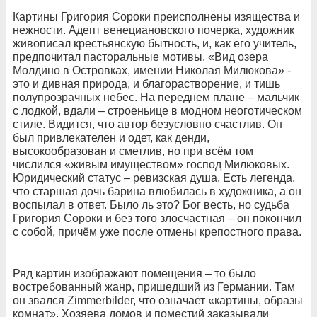
Картины Григория Сороки преисполнены изящества и
нежности. Адепт венециановского почерка, художник
живописал крестьянскую бытность, и, как его учитель,
предпочитал пасторальные мотивы. «Вид озера
Молдино в Островках, имении Николая Милюкова» -
это и дивная природа, и благорастворение, и тишь
полупрозрачных небес. На переднем плане – мальчик
с лодкой, вдали – строеньице в модном неоготическом
стиле. Видится, что автор безусловно счастлив. Он
был привлекателен и одет, как денди,
высокообразован и сметлив, но при всём том
числился «живым имуществом» господ Милюковых.
Юридический статус – ревизская душа. Есть легенда,
что старшая дочь барина влюбилась в художника, а он
воспылал в ответ. Было ль это? Бог весть, но судьба
Григория Сороки и без того злосчастная – он покончил
с собой, причём уже после отмены крепостного права.
Ряд картин изображают помещения – то было
востребованный жанр, пришедший из Германии. Там
он звался Zimmerbilder, что означает «картины, образы
комнат». Хозяева домов и поместий заказывали