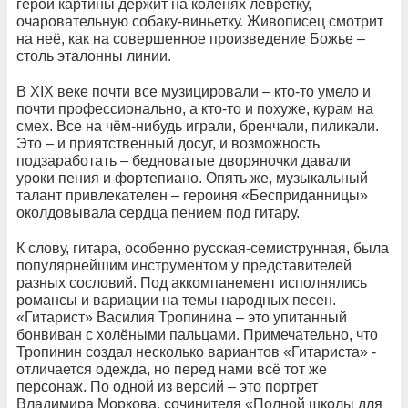
герой картины держит на коленях левретку,
очаровательную собаку-виньетку. Живописец смотрит
на неё, как на совершенное произведение Божье –
столь эталонны линии.
В XIX веке почти все музицировали – кто-то умело и
почти профессионально, а кто-то и похуже, курам на
смех. Все на чём-нибудь играли, бренчали, пиликали.
Это – и приятственный досуг, и возможность
подзаработать – бедноватые дворяночки давали
уроки пения и фортепиано. Опять же, музыкальный
талант привлекателен – героиня «Бесприданницы»
околдовывала сердца пением под гитару.
К слову, гитара, особенно русская-семиструнная, была
популярнейшим инструментом у представителей
разных сословий. Под аккомпанемент исполнялись
романсы и вариации на темы народных песен.
«Гитарист» Василия Тропинина – это упитанный
бонвиван с холёными пальцами. Примечательно, что
Тропинин создал несколько вариантов «Гитариста» -
отличается одежда, но перед нами всё тот же
персонаж. По одной из версий – это портрет
Владимира Моркова, сочинителя «Полной школы для