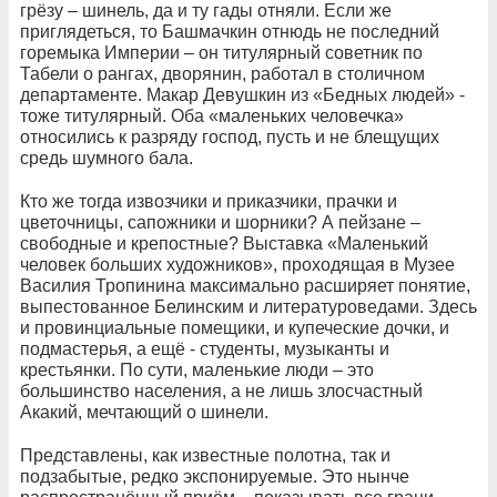
грёзу – шинель, да и ту гады отняли. Если же
приглядеться, то Башмачкин отнюдь не последний
горемыка Империи – он титулярный советник по
Табели о рангах, дворянин, работал в столичном
департаменте. Макар Девушкин из «Бедных людей» -
тоже титулярный. Оба «маленьких человечка»
относились к разряду господ, пусть и не блещущих
средь шумного бала.
Кто же тогда извозчики и приказчики, прачки и
цветочницы, сапожники и шорники? А пейзане –
свободные и крепостные? Выставка «Маленький
человек больших художников», проходящая в Музее
Василия Тропинина максимально расширяет понятие,
выпестованное Белинским и литературоведами. Здесь
и провинциальные помещики, и купеческие дочки, и
подмастерья, а ещё - студенты, музыканты и
крестьянки. По сути, маленькие люди – это
большинство населения, а не лишь злосчастный
Акакий, мечтающий о шинели.
Представлены, как известные полотна, так и
подзабытые, редко экспонируемые. Это нынче