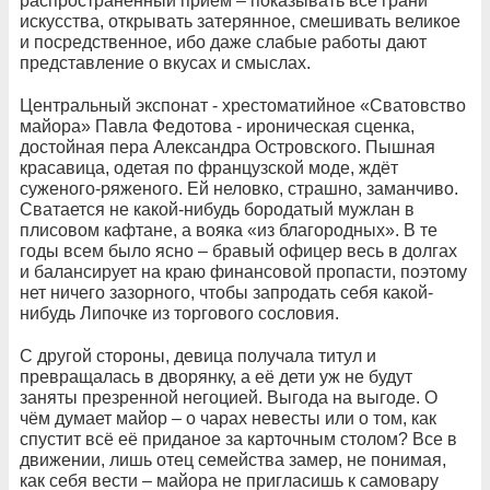
распространённый приём – показывать все грани
искусства, открывать затерянное, смешивать великое
и посредственное, ибо даже слабые работы дают
представление о вкусах и смыслах.
Центральный экспонат - хрестоматийное «Сватовство
майора» Павла Федотова - ироническая сценка,
достойная пера Александра Островского. Пышная
красавица, одетая по французской моде, ждёт
суженого-ряженого. Ей неловко, страшно, заманчиво.
Сватается не какой-нибудь бородатый мужлан в
плисовом кафтане, а вояка «из благородных». В те
годы всем было ясно – бравый офицер весь в долгах
и балансирует на краю финансовой пропасти, поэтому
нет ничего зазорного, чтобы запродать себя какой-
нибудь Липочке из торгового сословия.
С другой стороны, девица получала титул и
превращалась в дворянку, а её дети уж не будут
заняты презренной негоцией. Выгода на выгоде. О
чём думает майор – о чарах невесты или о том, как
спустит всё её приданое за карточным столом? Все в
движении, лишь отец семейства замер, не понимая,
как себя вести – майора не пригласишь к самовару