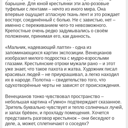
барышне. Для юной крестьянки эти ало-розовые
туфельки с лентами – нечто из иного мира. Она
впервые ощущает атласную ткань лент и это рождает
восторг, соединённый с болью. Не с завистью, нет –
именно с переживанием чего-то невозможного.
Крепостные очень редко задумывались о своём
положении, принимая его, как данность.
«Мальчик, надевающий лапти» - одна из
запоминающихся картин экспозиции. Венецианов
изобразил милого подростка с мудро-взрослыми
глазами. Крестьянские отроки мужали рано – и этот
уже знает, что такое пахота и жатва. Художник писал
красивых людей – не приукрашивал, а легко находил
их в народе. Полотна – свидетельство того, что
одухотворённые черты не зависят от происхождения.
Венецианов тонко чувствовал пространство –
небольшая картина «Гумно» подтверждает сказанное.
Зритель буквально чувствует и тепло солнечных лучей,
и запах брёвен, и прохладу помещения. Хочется
представить разговор крестьянок – они беседуют о
деле, а, может, сплетничают о соседях?