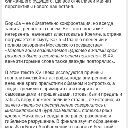
ближайшего будущего, где всё отчетливей маячат
перспективы нового нашествия.
Борьба – не обязательно конфронтация, но всегда
защита, ревность о своем. Без этого польские
интервенты начинают властвовать в Кремле, а страна
погружается в смуту. Как в «Плаче о пленении и
полном разорении Московского государства»:
«Многие годы воздвигаемое царство в малый срок
разорено было и всеядным огнем пожжено»
. В ХХ
веке эти горькие слова также дважды повторялись.
В этом тексте XVII века исследуются причины
геополитической катастрофы, когда внутренние и
внешние враги прельстили обманом и хитростью, а
люди стремились примириться и смириться с
самозванцами и пришельцами, готовы были предать и
забыть веру, прежнее величие страны, ее историю, из-
за чего «
великое преступление совершилось и
многомятежная буря воздвиглась, потекли реки
крови»
. Началось невиданное ранее разорение и
гибельное разрушение. В финале звучит обращение-
мольба к Богу об избавлении от врагов и бедствий с