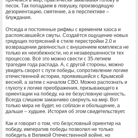
песок. Так попадаем в ловушку, производящую
дезориентацию, смятение, а в перспективе –
блуждания.
Отсюда и постоянные рифмы с временем хаоса и
распоясавшейся смуты. Создаётся ощущение новых
грядущих потрясений в стиле перестройки 2.0 и
возвращении девяностых с внушением комплекса не
только их неизбежности, но и незавершенности тех
процессов. Всё это можно свести с 35-летием
трагедии года распада. А, с другой стороны, можно
увидеть сворот с пути победы, сопротивление логике
отечественной истории, проявившейся с Крымской
весной, а затем с началом СВО. Можно распознать и
глухоту к логике преображения, призывающего к
ориентации на победу, на ее безусловную ценность.
Всегда слишком заманчиво свернуть на мир. Вот
только мира не будет, но соблазн и обольщение, а
дальше – худшее. История об этом свидетельствует.
Как и говорит о том, что безусловный ориентир на
победу, императив победы позволил не только
победить в Великой Отечественной войне, но