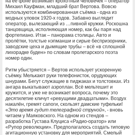
на её фоне возникает крохотный человечек – оператор
Михаил Кауфман, младший брат Вертова. Вовсю
используются комбинированная съёмка - одна из
модных уловок 1920-х годов. Забавно выглядит
оператор, вылезающий из …пивной кружки. Роскошна
танцовщица, исполняющая номер, как бы паря над
фортепиано. Итак – панорама столицы. Авто и
пролётки, толстые нэпманши и сирые беспризорники,
заводские цеха и дымящие трубы – всё «в сплошной
лихорадке буден» по словам пролетарского поэта
номер один.
Ритм убыстряется – Вертов использует ускоренную
съёмку. Мелькают руки телефонисток, орудующих
шнурами. Бегут служащие в пиджаках и толстовках. Из
ангара выкатывают аэроплан. Всё мельтешит и
кружится, и уже не возникает вопроса, почему это
десятилетие кличут «ревущими двадцатыми». Воздух
накалён, гремят сапоги, скользят дамские туфельки!
«
Это время гудит телеграфной струной
», - вновь
читаем у Маяковского. На одном из стендов –
разработка Густава Клуциса «Радио-оратор» или
«Рупор революции». Предполагалось создать типовую
агитационную установку для мероприятий. Смелый