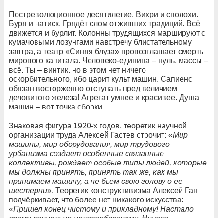
Постреволюционное десятилетие. Вихри и сполохи.
Буря и натиск. Грядёт слом отживших традиций. Всё
движется и бурлит. Колонны трудящихся маршируют с
кумачовыми лозунгами навстречу блистательному
завтра, а театр «Синяя блуза» провозглашает смерть
мирового капитала. Человеко-единица – нуль, массы –
всё. Ты – винтик, но в этом нет ничего
оскорбительного, ибо царит культ машин. Сапиенс
обязан восторженно отступать пред величием
деловитого железа! Агрегат умнее и красивее. Душа
машин – вот точка сборки.
Знаковая фигура 1920-х годов, теоретик научной
организации труда Алексей Гастев строчит: «
Мир
машины, мир оборудования, мир трудового
урбанизма создает особенные связанные
коллективы, рождает особые типы людей, которые
мы должны принять, принять так же, как мы
принимаем машину, а не бьем свою голову о ее
шестерни
». Теоретик конструктивизма Алексей Ган
подчёркивает, что более нет никакого искусства:
«
Пришел конец чистому и прикладному! Настало