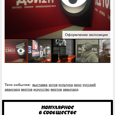
Оформление экспозиции
Теги события:
выставка
зотов
культура
кино
русский
авангард
вертов
искусство
вертов
авангард