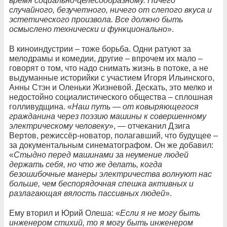
время социально-целесообразному. Ничего
случайного, безучетного, ничего от слепого вкуса и
эстетического произвола. Все должно быть
осмыслено технически и функционально
».
В киноиндустрии – тоже борьба. Одни ратуют за
мелодрамы и комедии, другие – впрочем их мало –
говорят о том, что надо снимать жизнь в потоке, а не
выдуманные историйки с участием Игоря Ильинского,
Анны Стэн и Оленьки Жизневой. Дескать, это мелко и
недостойно социалистического общества – сплошная
голливудщина. «
Наш путь — от ковыряющегося
гражданина через поэзию машины к совершенному
электрическому человеку
», — отчеканил Дзига
Вертов, режиссёр-новатор, полагавший, что будущее –
за документальным синематографом. Он же добавил:
«
Стыдно перед машинами за неумение людей
держать себя, но что же делать, когда
безошибочные манеры электричества волнуют нас
больше, чем беспорядочная спешка активных и
разлагающая вялость пассивных людей
».
Ему вторил и Юрий Олеша: «
Если я не могу быть
инженером стихий, то я могу быть инженером