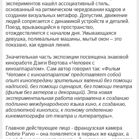
экспериментов нашёл ассоциативный стиль,
основанный на ритмическом чередовании кадров и
создании визуальных метафор. Допустим, движение
людей сопрягается с динамикой устройств и деталей.
Поезд, врывающийся в пространство,
отождествляется с началом дня. Умывающаяся
девушка, поливальные машины, мытьё окон – это
показано, как единая линия.
Значительная часть экспозиции посвящена знаковой
киноработе Дзиги Вертова «Человек с
киноаппаратом». Сам автор говорил так: «
Фильм
‘Человек с киноаппаратом’ представляет собой
опыт кинопередачи зрительных явлений 6ез помощи
надписей, без помощи сценария, без помощи театра
(фильм без актеров и декораций). Эта новая
экспериментальная работа направлена к созданию
подлинно международного языка кино, к созданию,
абсолютной кинописи, к полному отделению
кинематографа от театра и литературы
».
Главное действующее лицо - французская камера
Debrie Parvo – она появляется в первых же кадрах, а