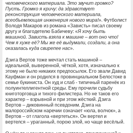
человеческого материала. Это звучит громко?
Пусть. Громко я кричу: да здравствует
реконструкция человеческого материала,
всеобъемлющая инженерия нового мира!
». Футболист
Володя Макаров из романа «Зависть» писал своему
другу и благодетелю Бабичеву: «
Я хочу быть
машиной. Зависть взяла к машине – вот оно что!
Чем я хуже её? Мы же её выдумали, создали, а она
оказалась куда свирепее нас
».
Дзига Вертов тоже мечтал стать машиной –
идеальной, выверенной, чёткой, хотя, изначально к
этому не было никаких предпосылок. Его звали Давид
Кауфман и он родился в провинциальном Белостоке в
семье букиниста. Он худ и слаб - типичный паренёк из
полуинтеллигентной среды. Ему прочили судьбу
книготорговца и тихого филистера. Но не таков его
характер – взрывной и при этом жёсткий. Дзига
Вертов – диковинный псевдоним. Дзига на
малороссийском наречии означает «юла, волчок», а
Вертов – от глагола «вертеться». Он вертел и
вертелся – ураганный, порою злой, но чаще весёлый.