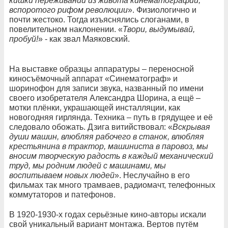
кишки переживаний из живота кинематографии,
вспоротого рифом революции
». Физиологично и
почти жестоко. Тогда изъяснялись слоганами, в
повелительном наклонении. «
Твори, выдумывай,
пробуй!
» - как звал Маяковский.
На выставке образцы аппаратуры – переносной
киносъёмочный аппарат «Синематограф» и
шоринофон для записи звука, названный по имени
своего изобретателя Александра Шорина, а ещё –
мотки плёнки, украшающей инсталляции, как
новогодняя гирлянда. Техника – путь в грядущее и её
следовало обожать. Дзига витийствовал: «
Вскрывая
души машин, влюбляя рабочего в станок, влюбляя
крестьянина в трактор, машиниста в паровоз, мы
вносим творческую радость в каждый механический
труд, мы родним людей с машинами, мы
воспитываем новых людей
». Неслучайно в его
фильмах так много трамваев, радиомачт, телефонных
коммутаторов и патефонов.
В 1920-1930-х годах серьёзные кино-авторы искали
свой уникальный вариант монтажа. Вертов путём