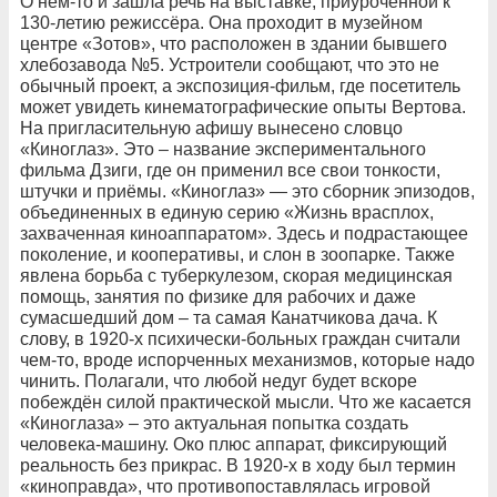
О нём-то и зашла речь на выставке, приуроченной к
130-летию режиссёра. Она проходит в музейном
центре «Зотов», что расположен в здании бывшего
хлебозавода №5. Устроители сообщают, что это не
обычный проект, а экспозиция-фильм, где посетитель
может увидеть кинематографические опыты Вертова.
На пригласительную афишу вынесено словцо
«Киноглаз». Это – название экспериментального
фильма Дзиги, где он применил все свои тонкости,
штучки и приёмы. «Киноглаз» — это сборник эпизодов,
объединенных в единую серию «Жизнь врасплох,
захваченная киноаппаратом». Здесь и подрастающее
поколение, и кооперативы, и слон в зоопарке. Также
явлена борьба с туберкулезом, скорая медицинская
помощь, занятия по физике для рабочих и даже
сумасшедший дом – та самая Канатчикова дача. К
слову, в 1920-х психически-больных граждан считали
чем-то, вроде испорченных механизмов, которые надо
чинить. Полагали, что любой недуг будет вскоре
побеждён силой практической мысли. Что же касается
«Киноглаза» – это актуальная попытка создать
человека-машину. Око плюс аппарат, фиксирующий
реальность без прикрас. В 1920-х в ходу был термин
«киноправда», что противопоставлялась игровой