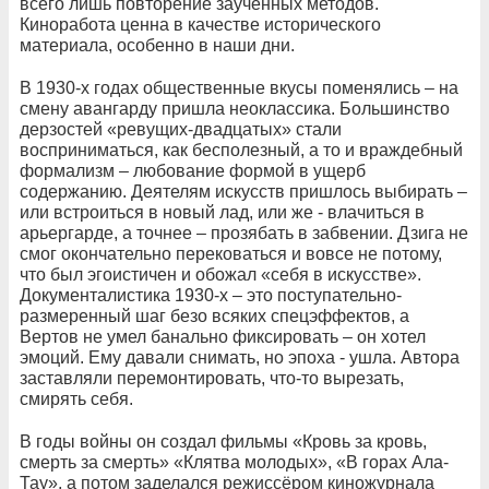
всего лишь повторение заученных методов.
Киноработа ценна в качестве исторического
материала, особенно в наши дни.
В 1930-х годах общественные вкусы поменялись – на
смену авангарду пришла неоклассика. Большинство
дерзостей «ревущих-двадцатых» стали
восприниматься, как бесполезный, а то и враждебный
формализм – любование формой в ущерб
содержанию. Деятелям искусств пришлось выбирать –
или встроиться в новый лад, или же - влачиться в
арьергарде, а точнее – прозябать в забвении. Дзига не
смог окончательно перековаться и вовсе не потому,
что был эгоистичен и обожал «себя в искусстве».
Документалистика 1930-х – это поступательно-
размеренный шаг безо всяких спецэффектов, а
Вертов не умел банально фиксировать – он хотел
эмоций. Ему давали снимать, но эпоха - ушла. Автора
заставляли перемонтировать, что-то вырезать,
смирять себя.
В годы войны он создал фильмы «Кровь за кровь,
смерть за смерть» «Клятва молодых», «В горах Ала-
Тау», а потом заделался режиссёром киножурнала