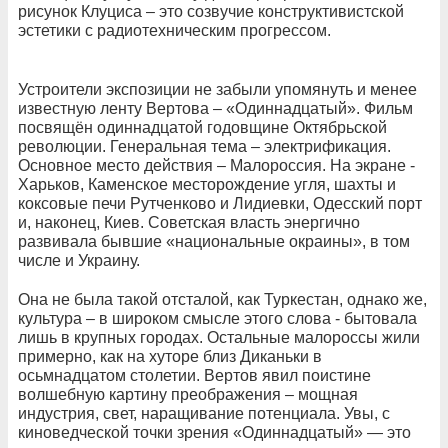
рисунок Клуциса – это созвучие конструктивистской
эстетики с радиотехническим прогрессом.
Устроители экспозиции не забыли упомянуть и менее
известную ленту Вертова – «Одиннадцатый». Фильм
посвящён одиннадцатой годовщине Октябрьской
революции. Генеральная тема – электрификация.
Основное место действия – Малороссия. На экране -
Харьков, Каменское месторождение угля, шахты и
коксовые печи Рутченково и Лидиевки, Одесский порт
и, наконец, Киев. Советская власть энергично
развивала бывшие «национальные окраины», в том
числе и Украину.
Она не была такой отсталой, как Туркестан, однако же,
культура – в широком смысле этого слова - бытовала
лишь в крупных городах. Остальные малороссы жили
примерно, как на хуторе близ Диканьки в
осьмнадцатом столетии. Вертов явил поистине
волшебную картину преображения – мощная
индустрия, свет, наращивание потенциала. Увы, с
киноведческой точки зрения «Одиннадцатый» — это