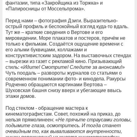
фантазии, типа «Закройщика из Торжка» и
«Папиросницы от Моссельпрома».
Перед нами – фотография Дзиги. Выразительно-
острый профиль и беспокойный взгляд куда-то вдаль.
Тут же – краткие сведения о Вертове и его
мировидении. Море плакатов и постеров, причём не
только к фильмам. Создаётся ощущение времени с
его алыми буквицами, коллажами и
конструктивистским задором. На выставочных стендах
– вырезки из газет с рекламой кино. Призывающий
стиль: «
Идите! Смотрите! Следите за анонсами!
»
Чуть поодаль – развороты журналов со статьями о
современном понимании фото- и кинодела. Ракурсы
Родченко обращаются картинами Вертова –
Шуховская башня снизу вверх и убегающие ввысь
этажи домов.
Под стеклом - обращение мастера к
кинематографистам. Совет, похожий на приказ, до
нельзя прямолинеен: «
Не прячьте страусами головы,
подымите глаза, осмотритесь. И тогда станет
очевидным то, как вываливаются внутренности,