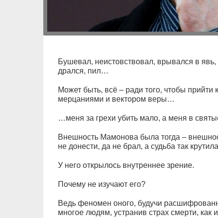
Бушевал, неистовствовал, врывался в явь, 
дрался, пил…
Может быть, всё – ради того, чтобы прийти
мерцаниями и вектором веры…
…меня за грехи убить мало, а меня в свят
Внешность Мамонова была тогда – внешнос
не донести, да не брал, а судьба так крути
У него открылось внутреннее зрение.
Почему не изучают его?
Ведь феномен оного, будучи расшифрованн
многое людям, устранив страх смерти, как 