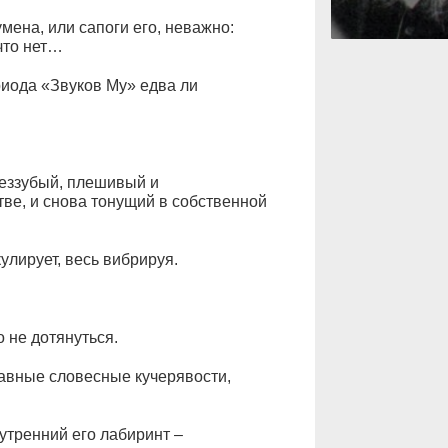
умена, или сапоги его, неважно:
что нет…
иода «Звуков Му» едва ли
беззубый, плешивый и
ве, и снова тонущий в собственной
кулирует, весь вибрируя.
 не дотянуться.
авные словесные кучерявости,
утренний его лабиринт –