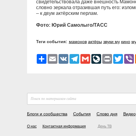
свидетельствовала даже внешность Мамонов
словно зеркала отразившая путь его: излом
– к двум актёрским перлам.
Фото: Юрий Самолыго/ТАСС
Теги события:
мамонов
актёры
звуки му
кино
м
Ресурс
Email
VK
Telegram
Gmail
LiveJournal
Print
Twitter
V
Блоги и сообщества
События
Слово дня
Видео
О нас
Контактная информация
День ТВ