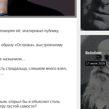
покоряя её; эпатировал публику,
 к образу «Острова», выстроенному
Вейнберг
ые назначили…
17 июля 2026
ть страдальца, слишком много взял,
ла…
ым, открыл бы и объяснил столь
игру пустой самости?