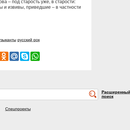
а – под старость уже, в старости:
ы и извивы, приведшие – в частности
узыканты
русский рок
iber
Odnoklassniki
Mail.Ru
Skype
WhatsApp
Расширенны
поиск
Спецпроекты