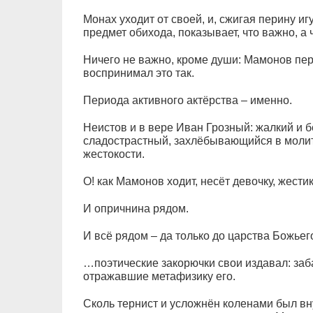
Монах уходит от своей, и, сжигая перину иг
предмет обихода, показывает, что важно, а 
Ничего не важно, кроме души: Мамонов пер
воспринимал это так.
Периода активного актёрства – именно.
Неистов и в вере Иван Грозный: жалкий и 
сладострастный, захлёбывающийся в молит
жестокости.
О! как Мамонов ходит, несёт девочку, жести
И опричнина рядом.
И всё рядом – да только до царства Божьего
…поэтические закорючки свои издавал: заб
отражавшие метафизику его.
Сколь тернист и усложнён коленами был вн