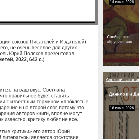
14 июля 2026
Cообщество
ация союзов Писателей и Издателей)
«Круг чтения»
его, не очень весёлое для других
тель Юрий Поляков презентовал
етей, 2022, 642 с.
).
Алексей Татари
тся, на ваш вкус. Светлана
Данилов и Д
 что правильнее будет ставить
гии с известным термином «прóклятые
арение и на второй слог, потому что
16 июля 2026
зрения авторов книги, вполне могут
к известно, критику любят не все.
ятые критики» его автор Юрий
 литературы является отсутствие