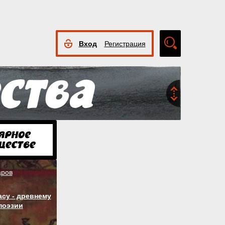
Вход
Регистрация
Расширенный
поиск
аров
су - древнему
поэзии