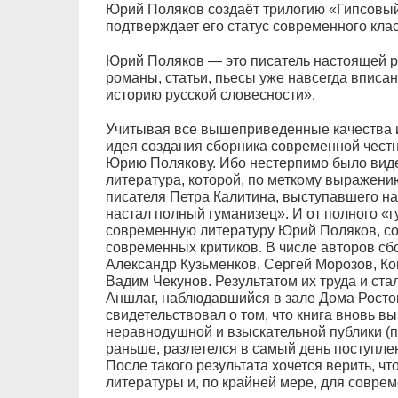
Юрий Поляков создаёт трилогию «Гипсовый
подтверждает его статус современного клас
Юрий Поляков — это писатель настоящей ру
романы, статьи, пьесы уже навсегда впис
историю русской словесности».
Учитывая все вышеприведенные качества и 
идея создания сборника современной честн
Юрию Полякову. Ибо нестерпимо было видет
литература, которой, по меткому выражени
писателя Петра Калитина, выступавшего на
настал полный гуманизец». И от полного «
современную литературу Юрий Поляков, с
современных критиков. В числе авторов с
Александр Кузьменков, Сергей Морозов, Ко
Вадим Чекунов. Результатом их труда и ста
Аншлаг, наблюдавшийся в зале Дома Ростов
свидетельствовал о том, что книга вновь в
неравнодушной и взыскательной публики (
раньше, разлетелся в самый день поступле
После такого результата хочется верить, ч
литературы и, по крайней мере, для совре