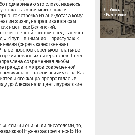
бо подчеркиваю это слово, надеюсь,
сутствия таковой можно найти
Cообщество
«Круг чтения»
рно, как строчка из анекдота: а кому
реалии жизни, напрашивается сам
иких имен, как Белинский,
отечественной критики представляет
. И тут – внимание – приступаю к
яемая (сиречь качественная)
й, в ее простом сереньком платьице
и премированных литераторов. Если
 направлена современная якобы
ие грандов и мэтров современной
 величины и степени значимости. Как
лиятельного жанра превратилась в
зду до блеска начищает лауреатские
 «Если бы они были писателями, то,
евозможно! Нужно застрелиться!» Но