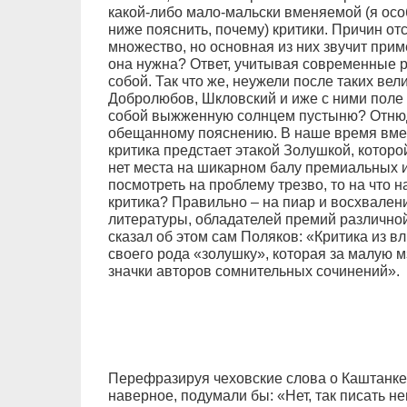
какой-либо мало-мальски вменяемой (я осо
ниже пояснить, почему) критики. Причин от
множество, но основная из них звучит приме
она нужна? Ответ, учитывая современные 
собой. Так что же, неужели после таких вел
Добролюбов, Шкловский и иже с ними поле 
собой выжженную солнцем пустыню? Отнюдь
обещанному пояснению. В наше время вмен
критика предстает этакой Золушкой, которо
нет места на шикарном балу премиальных 
посмотреть на проблему трезво, то на что
критика? Правильно – на пиар и восхвален
литературы, обладателей премий различной
сказал об этом сам Поляков: «Критика из в
своего рода «золушку», которая за малую м
значки авторов сомнительных сочинений».
Перефразируя чеховские слова о Каштанке:
наверное, подумали бы: «Нет, так писать н