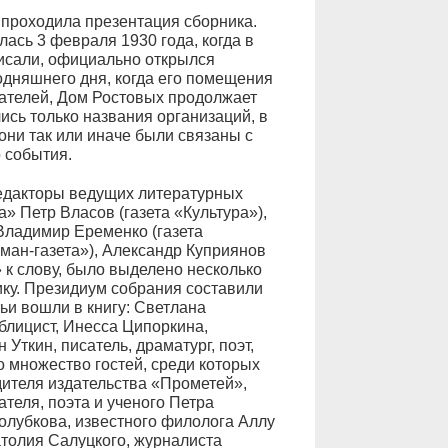
е проходила презентация сборника.
ась 3 февраля 1930 года, когда в
писали, официально открылся
годняшнего дня, когда его помещения
дателей, Дом Ростовых продолжает
ись только названия организаций, в
они так или иначе были связаны с
 события.
едакторы ведущих литературных
» Петр Власов (газета «Культура»),
Владимир Еременко (газета
ман-газета»), Александр Куприянов
 к слову, было выделено несколько
ку. Президиум собрания составили
тьи вошли в книгу: Светлана
блицист, Инесса Ципоркина,
 Уткин, писатель, драматург, поэт,
о множество гостей, среди которых
ителя издательства «Прометей»,
ателя, поэта и ученого Петра
олубкова, известного филолога Аллу
толия Салуцкого, журналиста