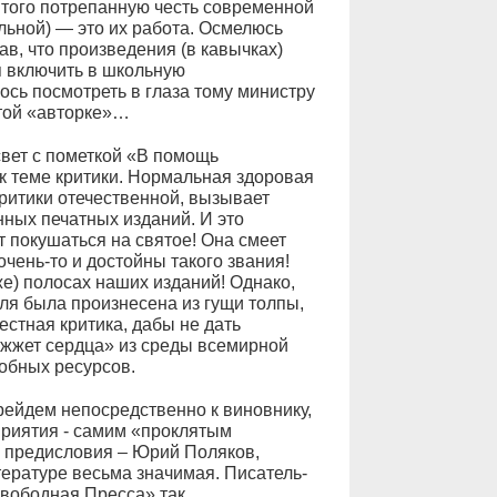
з того потрепанную честь современной
ьной) — это их работа. Осмелюсь
в, что произведения (в кавычках)
 включить в школьную
лось посмотреть в глаза тому министру
этой «авторке»…
вет с пометкой «В помощь
к теме критики. Нормальная здоровая
ритики отечественной, вызывает
ных печатных изданий. И это
т покушаться на святое! Она смеет
чень-то и достойны такого звания!
же) полосах наших изданий! Однако,
ля была произнесена из гущи толпы,
честная критика, дабы не дать
 жжет сердца» из среды всемирной
добных ресурсов.
рейдем непосредственно к виновнику,
приятия - самим «проклятым
ор предисловия – Юрий Поляков,
ературе весьма значимая. Писатель-
вободная Пресса» так