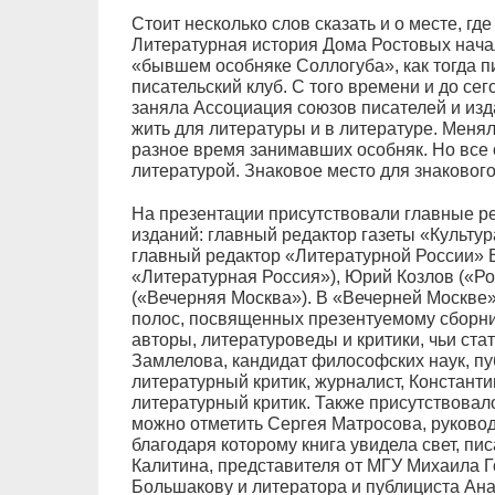
Стоит несколько слов сказать и о месте, гд
Литературная история Дома Ростовых начал
«бывшем особняке Соллогуба», как тогда 
писательский клуб. С того времени и до се
заняла Ассоциация союзов писателей и из
жить для литературы и в литературе. Менял
разное время занимавших особняк. Но все 
литературой. Знаковое место для знакового
На презентации присутствовали главные р
изданий: главный редактор газеты «Культура
главный редактор «Литературной России» 
«Литературная Россия»), Юрий Козлов («Ро
(«Вечерняя Москва»). В «Вечерней Москве»
полос, посвященных презентуемому сборни
авторы, литературоведы и критики, чьи ста
Замлелова, кандидат философских наук, пу
литературный критик, журналист, Константин
литературный критик. Также присутствовал
можно отметить Сергея Матросова, руковод
благодаря которому книга увидела свет, пис
Калитина, представителя от МГУ Михаила Г
Большакову и литератора и публициста Ана