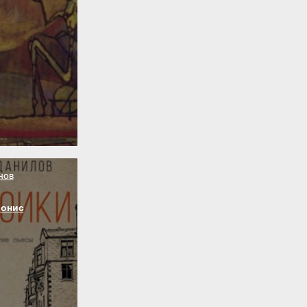
нов
ионис