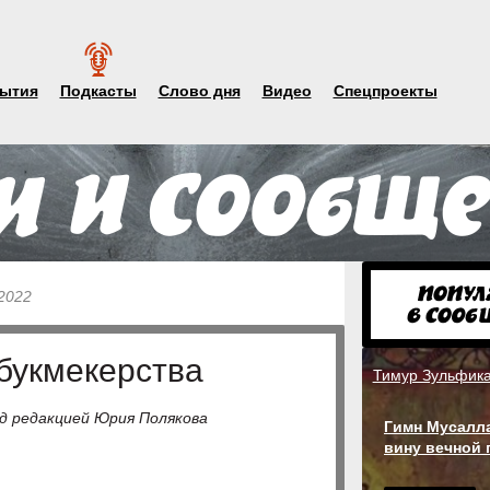
ытия
Подкасты
Слово дня
Видео
Спецпроекты
2022
букмекерства
Тимур Зульфик
д редакцией Юрия Полякова
Гимн Мусалла
вину вечной 