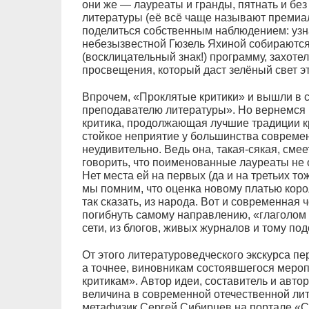
они же — лауреаты и гранды, пятнать и бе
литературы (её всё чаще называют премиал
поделиться собственным наблюдением: узна
небезызвестной Гюзель Яхиной собираются
(восклицательный знак!) программу, захоте
просвещения, который даст зелёный свет 
Впрочем, «Проклятые критики» и вышли в с
преподавателю литературы». Но вернемся 
критика, продолжающая лучшие традиции к
стойкое неприятие у большинства современ
неудивительно. Ведь она, такая-сякая, смее
говорить, что поименованные лауреаты не о
Нет места ей на первых (да и на третьих то
мы помним, что оценка новому платью коро
так сказать, из народа. Вот и современная 
погибнуть самому направлению, «глаголом
сети, из блогов, живых журналов и тому по
От этого литературоведческого экскурса пе
а точнее, виновникам состоявшегося меро
критикам». Автор идеи, составитель и авт
величина в современной отечественной лит
метафизик Сергей Сибирцев на портале «С