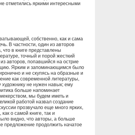
ие отметились яркими интересными
хватывающей, собственно, как и сама
ечь. В частности, один из авторов
, что в книге представлены
ературе, точный и порой жесткий
н из авторов, попавшийся на острие
лицию. Ярким и запоминающимся было
ронично и не скупясь на образные и
ение как современной литературы,
 художнику не нужен навык; ему
ритика больше напоминает
кмекерством, мы будем иметь и
еликой работой назвал создание
скуссии прозвучало еще много ярких,
как о самой книге, так и
ыло видно, что авторы, а больше
же предложение продолжить начатое