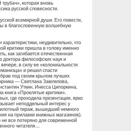
 трубач», которая вновь
сика русской словесности.
сской всемирной души. Его повести,
аны в благословенную волшебную
характеристики, неудивительно, что
ой критики пришла в голову именно
ь, как загибается отечественная
ю доктора философских наук и
 вечере, в силу ее «колониальности
гуманизца» и решил спасти
обрав под своим крылом лучших
борника — Светлана Замлелова,
нстантин Уткин, Инесса Ципоркина,
ла книга «Проклятые критики».
ых, где проходила презентация, ярко
ызывает неподдельный интерес у
пилотный тираж, вышедший немного
ния на прилавки книжных магазинов).
то не все потеряно для современной
менного читателя…