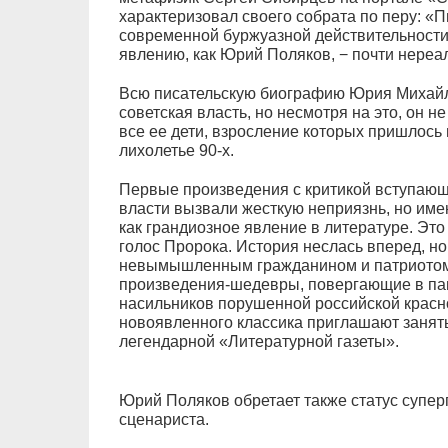
характеризовал своего собрата по перу: «Пи
современной буржуазной действительности
явлению, как Юрий Поляков, − почти нереа
Всю писательскую биографию Юрия Михай
советская власть, но несмотря на это, он н
все ее дети, взросление которых пришлось
лихолетье 90-х.
Первые произведения с критикой вступающе
власти вызвали жесткую неприязнь, но им
как грандиозное явление в литературе. Это
голос Пророка. История неслась вперед, н
невымышленным гражданином и патриотом 
произведения-шедевры, повергающие в па
насильников порушенной российской красн
новоявленного классика приглашают занять
легендарной «Литературной газеты».
Юрий Поляков обретает также статус супер
сценариста.