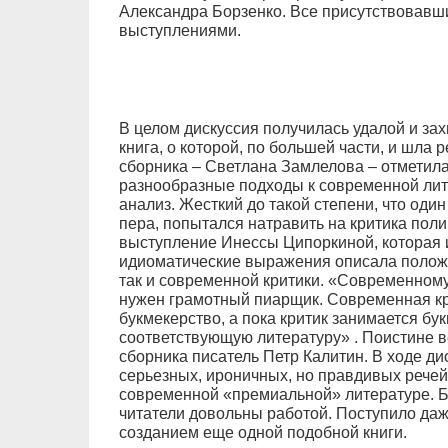
Александра Борзенко. Все присутствовавш
выступлениями.
В целом дискуссия получилась удалой и за
книга, о которой, по большей части, и шла р
сборника – Светлана Замлелова – отметила
разнообразные подходы к современной лит
анализ. Жесткий до такой степени, что оди
пера, попытался натравить на критика по
выступление Инессы Ципоркиной, которая и
идиоматические выражения описала полож
так и современной критики. «Современному
нужен грамотный пиарщик. Современная к
букмекерство, а пока критик занимается бу
соответствующую литературу» . Поистине в
сборника писатель Петр Калитин. В ходе ди
серьезных, ироничных, но правдивых речей, 
современной «премиальной» литературе. Б
читатели довольны работой. Поступило да
созданием еще одной подобной книги.