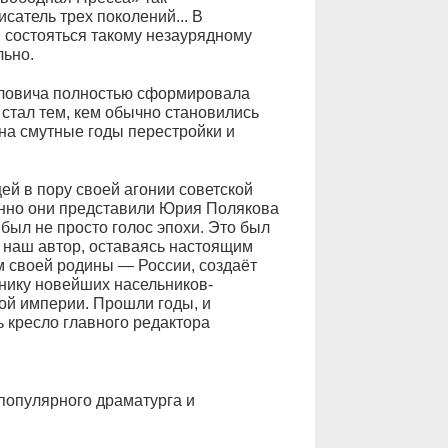
сатель трех поколений... В
 состояться такому незаурядному
льно.
ловича полностью сформировала
е стал тем, кем обычно становились
 на смутные годы перестройки и
й в пору своей агонии советской
енно они представили Юрия Полякова
 был не просто голос эпохи. Это был
о наш автор, оставаясь настоящим
своей родины — России, создаёт
нику новейших насельников-
ой империи. Прошли годы, и
 кресло главного редактора
популярного драматурга и