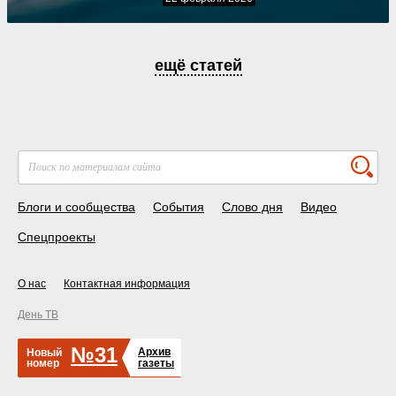
ещё статей
Блоги и сообщества
События
Слово дня
Видео
Спецпроекты
О нас
Контактная информация
День ТВ
№31
Архив
Новый
номер
газеты