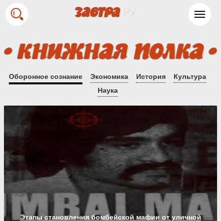
Toggl
navig
Оборонное сознание
Экономика
История
Культура
Наука
Этапы становления бомбейской мафии от уличной