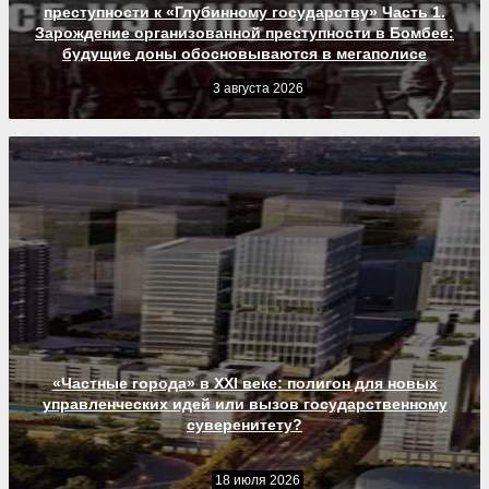
преступности к «Глубинному государству» Часть 1.
Зарождение организованной преступности в Бомбее:
будущие доны обосновываются в мегаполисе
3 августа 2026
«Частные города» в XXI веке: полигон для новых
управленческих идей или вызов государственному
суверенитету?
18 июля 2026